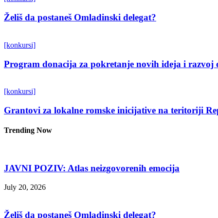
Želiš da postaneš Omladinski delegat?
[konkursi]
Program donacija za pokretanje novih ideja i razvoj 
[konkursi]
Grantovi za lokalne romske inicijative na teritoriji R
Trending Now
JAVNI POZIV: Atlas neizgovorenih emocija
July 20, 2026
Želiš da postaneš Omladinski delegat?