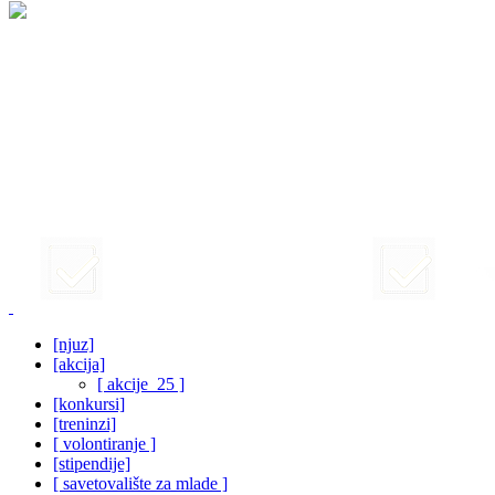
[njuz]
[akcija]
[ akcije_25 ]
[konkursi]
[treninzi]
[ volontiranje ]
[stipendije]
[ savetovalište za mlade ]