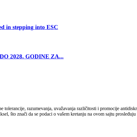
ed in stepping into ESC
O 2028. GODINE ZA...
cipe tolerancije, razumevanja, uvažavanja različitosti i promocije antid
ksel, što znači da se podaci o vašem kretanju na ovom sajtu prosleđuju