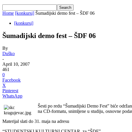
Home
[konkursi]
Šumadijski demo fest – ŠDF 06
[konkursi]
Šumadijski demo fest – ŠDF 06
By
Duško
-
April 10, 2007
461
0
Facebook
X
Pinterest
WhatsApp
Šesti po redu “Šumadijski Demo Fest” biće održan
na CD-formatu, snimljene u studiju, osnovne podatk
Materijal slati do 31. maja na adresu
“STUDENTSKI KULTURNI CENTAR, za “ŠDF”