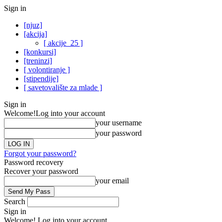
Sign in
[njuz]
[akcija]
[ akcije_25 ]
[konkursi]
[treninzi]
[ volontiranje ]
[stipendije]
[ savetovalište za mlade ]
Sign in
Welcome!
Log into your account
your username
your password
Forgot your password?
Password recovery
Recover your password
your email
Search
Sign in
Welcome! Log into your account