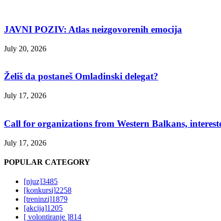
JAVNI POZIV: Atlas neizgovorenih emocija
July 20, 2026
Želiš da postaneš Omladinski delegat?
July 17, 2026
Call for organizations from Western Balkans, interest
July 17, 2026
POPULAR CATEGORY
[njuz]
3485
[konkursi]
2258
[treninzi]
1879
[akcija]
1205
[ volontiranje ]
814