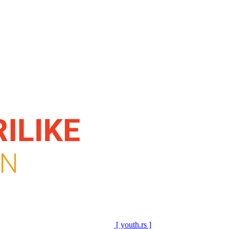
[ youth.rs ]