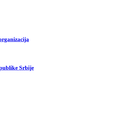
organizacija
epublike Srbije