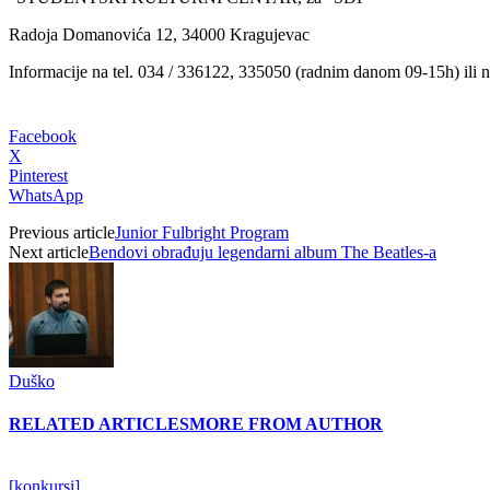
Radoja Domanovića 12, 34000 Kragujevac
Informacije na tel. 034 / 336122, 335050 (radnim danom 09-15h) ili n
Facebook
X
Pinterest
WhatsApp
Previous article
Junior Fulbright Program
Next article
Bendovi obrađuju legendarni album The Beatles-a
Duško
RELATED ARTICLES
MORE FROM AUTHOR
[konkursi]