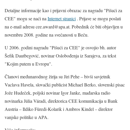
Detaljne informacije kao i prijavni obrazac za nagradu "Pišući za
CEE" mogu se naći na
Internet stranici
. Prijave se mogu poslati
na e-mail adresu cee.award@apa.at. Pobednik će biti objavljen u
novembru 2008. godine na svečanosti u Beču.
U 2006. godini nagradu "Pišući za CEE" je osvojio bh. autor
Šefik Dautbegović, novinar Oslobođenja iz Sarajeva, za tekst
"Kojim putem u Evropu".
Članovi međunarodnog žirija su Jiri Pehe – bivši savjetnik
Vaclava Havela, slovački publicist Michael Berko, slovenski pisac
Jože Hudeček, poljski novinar Igor Janke, mađarska radio
novinarka Júlia Váradi, direktorica CEE komunikacija u Bank
Austria – Ildiko Füredi-Kolarik i Ambros Kindel – direktor
vanjske politike u APA.
Više informacija: