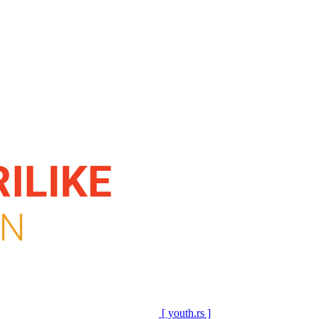
[ youth.rs ]