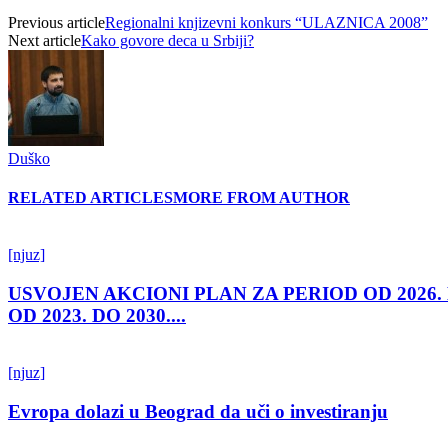
Previous article
Regionalni knjizevni konkurs “ULAZNICA 2008”
Next article
Kako govore deca u Srbiji?
Duško
RELATED ARTICLES
MORE FROM AUTHOR
[njuz]
USVOJEN AKCIONI PLAN ZA PERIOD OD 2026.
OD 2023. DO 2030....
[njuz]
Evropa dolazi u Beograd da uči o investiranju