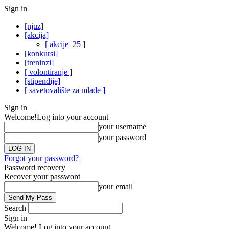
Sign in
[njuz]
[akcija]
[ akcije_25 ]
[konkursi]
[treninzi]
[ volontiranje ]
[stipendije]
[ savetovalište za mlade ]
Sign in
Welcome!
Log into your account
your username
your password
Forgot your password?
Password recovery
Recover your password
your email
Search
Sign in
Welcome! Log into your account