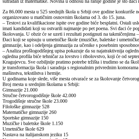
sutradan iz matematike. Novina u odnosu na ranije godine je što đaci n
Za 86.000 mesta u 525 srednjih škola u Srbiji ove godine konkuriše ne
organizovano u matičnim osnovnim školama od 3. do 15. juna.
– Testovi za kvalifikacione ispite ove godine biće besplatni. Ostali u
imati kandidati koji su ostvarili najmanje po pet poena. Svi đaci će 
školovanja. U obzir će se uzeti i rezultati postignuti na takmičenjim
Đaci koji se upisuju u umetničke škole (muzičke, baletske i umetničke š
gimnazije, kao i odeljenja gimnazija za učenike s posebnim sposobnos
– Analiza prošlogodišnjeg upisa pokazuje da su najatraktivnija ogledn
ogledna profila biće tehničar za lovstvo i ribolovstvo, koji će od se
Kragujevcu. Sve ozbiljnije pratimo potrebe tržišta i trudimo se da š
je transformacija škola i saradnja s regionalnim privrednim komorama 
mašinstva, tekstilstva i hemije.
U godinama koje slede, više mesta otvaraće se za školovanje četvorogo
Broj mesta u srednjim školama u Srbiji:
Gimnazije 21.000
Stručne četvorogodišnje škole 42.000
Trogodišnje stručne škole 23.000
Filološke gimnazije 528
Matematičke gimnazije 260
Sportske gimnazije 150
Muzičke i baletske škole 1.150
Umetničke škole 629
Nastava na italijanskom jeziku 15