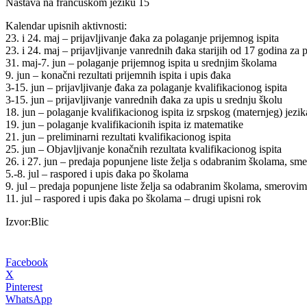
Nastava na francuskom jeziku 15
Kalendar upisnih aktivnosti:
23. i 24. maj – prijavljivanje đaka za polaganje prijemnog ispita
23. i 24. maj – prijavljivanje vanrednih đaka starijih od 17 godina za 
31. maj-7. jun – polaganje prijemnog ispita u srednjim školama
9. jun – konačni rezultati prijemnih ispita i upis đaka
3-15. jun – prijavljivanje đaka za polaganje kvalifikacionog ispita
3-15. jun – prijavljivanje vanrednih đaka za upis u srednju školu
18. jun – polaganje kvalifikacionog ispita iz srpskog (maternjeg) jezik
19. jun – polaganje kvalifikacionih ispita iz matematike
21. jun – preliminarni rezultati kvalifikacionog ispita
25. jun – Objavljivanje konačnih rezultata kvalifikacionog ispita
26. i 27. jun – predaja popunjene liste želja s odabranim školama, s
5.-8. jul – raspored i upis đaka po školama
9. jul – predaja popunjene liste želja sa odabranim školama, smerovim
11. jul – raspored i upis đaka po školama – drugi upisni rok
Izvor:Blic
Facebook
X
Pinterest
WhatsApp