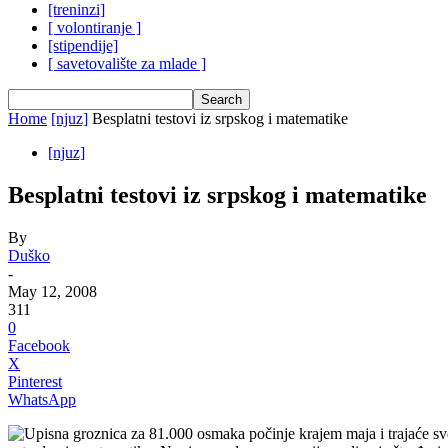
[treninzi]
[ volontiranje ]
[stipendije]
[ savetovalište za mlade ]
Home
[njuz]
Besplatni testovi iz srpskog i matematike
[njuz]
Besplatni testovi iz srpskog i matematike
By
Duško
-
May 12, 2008
311
0
Facebook
X
Pinterest
WhatsApp
Upisna groznica za 81.000 osmaka počinje krajem maja i trajaće sve d