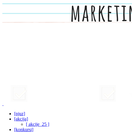
[njuz]
[akcija]
[ akcije_25 ]
[konkursi]