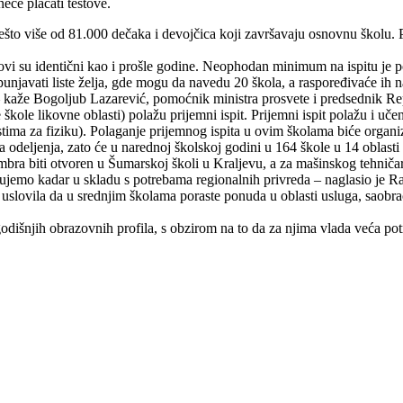
eće plaćati testove.
što više od 81.000 dečaka i devojčica koji završavaju osnovnu školu. Pr
slovi su identični kao i prošle godine. Neophodan minimum na ispitu je 
popunjavati liste želja, gde mogu da navedu 20 škola, a raspoređivaće i
a – kaže Bogoljub Lazarević, pomoćnik ministra prosvete i predsednik R
kole likovne oblasti) polažu prijemni ispit. Prijemni ispit polažu i učen
tima za fiziku). Polaganje prijemnog ispita u ovim školama biće organi
a odeljenja, zato će u narednoj školskoj godini u 164 škole u 14 oblas
ptembra biti otvoren u Šumarskoj školi u Kraljevu, a za mašinskog tehnič
kolujemo kadar u skladu s potrebama regionalnih privreda – naglasio je
uslovila da u srednjim školama poraste ponuda u oblasti usluga, saobrać
dišnjih obrazovnih profila, s obzirom na to da za njima vlada veća pot