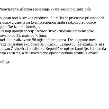
ijavljivanje učenika i polaganje kvalifikacionog ispita biće
po jedan bod iz svakog predmeta. S tim što će prvenstvo pri raspodeli
h na osnovu uspeha na kvalifikacionom ispitu i tokom prethodnog
epubličke izborne komisije.
ici koji upisuju specijalizovane škole (filološke i matematičke
zovano od 31. maja do 7. juna.
ti rada biti realizovano 56 oglednih programa. Dva potpuno nova
ara za reparaturu školovaće se u Čačku, Lazarevcu, Železniku, Nišu i
 Radovan Živković, koordinator Republičke upisne komisije, i dodao da
aja i turizma, a da istovremeno opadne ponuda profila iz oblasti
ražnja.