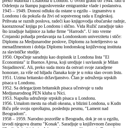
preko Madrida i Lisabona u London. U ovom gradu do 1944. radi u
Odelenju za štampu jugoslovenske emigrantske vlade i poslanstva.
1945 – 1949. Donosi odluku da ostane u egzilu – izgnanstvu u
Londonu i da pokuša da živi od sopstvenog rada u Engleskoj.
Prihvata se raznih poslova, radeći kao knjigovodja obućarske radnje,
kaoraznosač knjiga po Londonu i slično. Vida Ružić zaradjuje tako
što izradjuje haljinice za lutke firme "Harrods". U isto vreme
Crnjanski pohadja predavanja na Londonskom univerzitetu i stiče:
Diplomu za Medjunarodne poslove, Diplomu za hotelijerstvo sa
menadžmentom i dobija Diplomu londonskog književnog instituta
za slavističke studije.
1950. Otpočinje saradnju kao dopisnik iz Londona lista "El
Economista" iz Buenos Ajresa, koji uredjuje i suvlasnik je Milan
Stojadinović. Ali, preko suda mora da ostvari svoje zaradjene
honorare, za više od hiljadu članaka koje je u roku slao ovom listu.
1951. Uzima britansko državljanstvo. Član je udruženja srpskih
pisaca u Londonu.
1952. Sa delegacijom britanskih pisaca učestvuje u radu
Medjunarodnog PEN kluba u Nici.
1953. Napušta udruženje srpskih pisaca u Londonu.
1956. Umalom mestu na obali okeana, u blizini Londona, u Kudn
Biču piše svoju oproštajnu, poslednju pesmu, "Lament nad
Beogradom".
1958 – 1959. Narodno pozorište u Beogradu, dok je on u egzilu,
izvodi njegovu dramu "Konak". Saradjuje u književnom časopisu