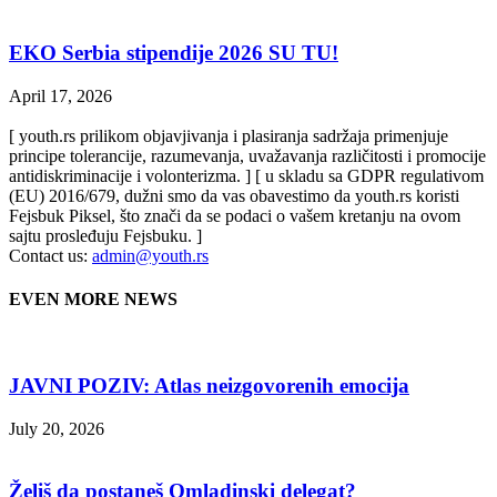
EKO Serbia stipendije 2026 SU TU!
April 17, 2026
[ youth.rs prilikom objavjivanja i plasiranja sadržaja primenjuje
principe tolerancije, razumevanja, uvažavanja različitosti i promocije
antidiskriminacije i volonterizma. ] [ u skladu sa GDPR regulativom
(EU) 2016/679, dužni smo da vas obavestimo da youth.rs koristi
Fejsbuk Piksel, što znači da se podaci o vašem kretanju na ovom
sajtu prosleđuju Fejsbuku. ]
Contact us:
admin@youth.rs
EVEN MORE NEWS
JAVNI POZIV: Atlas neizgovorenih emocija
July 20, 2026
Želiš da postaneš Omladinski delegat?