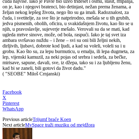
čuda najviše. Iako je Pavle bio uzeo trideset i osmu, stasit, rmpalija,
on je, kao i njegovi bratenci, bio detinjast, nežan prema ženama, a
željan nekog lepšeg života, nego što su ga imali. Radoznalost, za
čuda, i svetitelje, za sve što je natprirodno, mešala se u tih grubih,
jedva pismenih, oholih, oficira, u svakidašnjem životu, kao što se u
njih, u pravoslavlje, sujeverje mešalo. Verovali su da se mati, kad
ugleda mrtve sinove, može, od bola, raspući. Iako je taj svet iza
ambara svršavao nuždu – i žene – svi su oni bili željni nekih,
dirljivih, ljubavi, dobrote kod ljudi, a kad su voleli, voleli su i u
grobu. Kao što su, za lepu burmuticu, u emalju, ili lepa dugmeta, za
lep, vijenski kamuzil, za neki pojas od srebra i sedefa, za bečke,
mirisave, sapune, davali, sve, iz džepa, tako su i za ljubljenu ženu,
kad bi se zaneli, bili gotovi da život dadu."
( "SEOBE" Miloš Crnjanski)
Facebook
X
Pinterest
WhatsApp
Previous article
Trijumf braće Koen
Next article
MySpace traži muziku od mejdžora