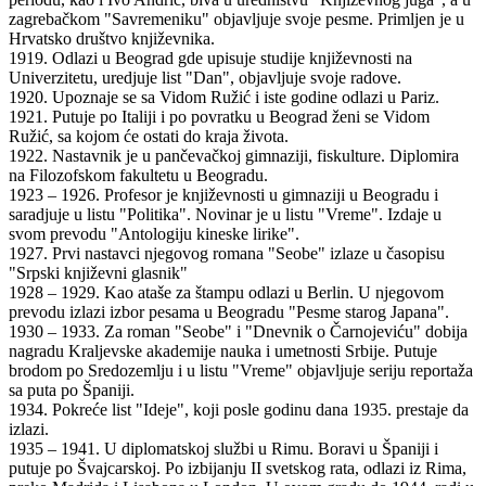
zagrebačkom "Savremeniku" objavljuje svoje pesme. Primljen je u
Hrvatsko društvo književnika.
1919. Odlazi u Beograd gde upisuje studije književnosti na
Univerzitetu, uredjuje list "Dan", objavljuje svoje radove.
1920. Upoznaje se sa Vidom Ružić i iste godine odlazi u Pariz.
1921. Putuje po Italiji i po povratku u Beograd ženi se Vidom
Ružić, sa kojom će ostati do kraja života.
1922. Nastavnik je u pančevačkoj gimnaziji, fiskulture. Diplomira
na Filozofskom fakultetu u Beogradu.
1923 – 1926. Profesor je književnosti u gimnaziji u Beogradu i
saradjuje u listu "Politika". Novinar je u listu "Vreme". Izdaje u
svom prevodu "Antologiju kineske lirike".
1927. Prvi nastavci njegovog romana "Seobe" izlaze u časopisu
"Srpski književni glasnik"
1928 – 1929. Kao ataše za štampu odlazi u Berlin. U njegovom
prevodu izlazi izbor pesama u Beogradu "Pesme starog Japana".
1930 – 1933. Za roman "Seobe" i "Dnevnik o Čarnojeviću" dobija
nagradu Kraljevske akademije nauka i umetnosti Srbije. Putuje
brodom po Sredozemlju i u listu "Vreme" objavljuje seriju reportaža
sa puta po Španiji.
1934. Pokreće list "Ideje", koji posle godinu dana 1935. prestaje da
izlazi.
1935 – 1941. U diplomatskoj službi u Rimu. Boravi u Španiji i
putuje po Švajcarskoj. Po izbijanju II svetskog rata, odlazi iz Rima,