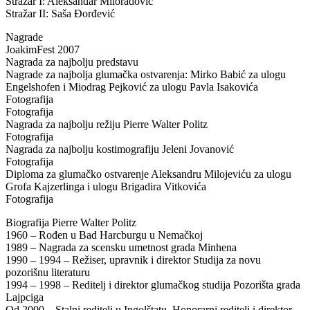
Stražar I: Aleksandar Miloradović
Stražar II: Saša Đorđević
Nagrade
JoakimFest 2007
Nagrada za najbolju predstavu
Nagrade za najbolja glumačka ostvarenja: Mirko Babić za ulogu
Engelshofen i Miodrag Pejković za ulogu Pavla Isakovića
Fotografija
Fotografija
Nagrada za najbolju režiju Pierre Walter Politz
Fotografija
Nagrada za najbolju kostimografiju Jeleni Jovanović
Fotografija
Diploma za glumačko ostvarenje Aleksandru Milojeviću za ulogu
Grofa Kajzerlinga i ulogu Brigadira Vitkovića
Fotografija
Biografija Pierre Walter Politz
1960 – Rođen u Bad Harcburgu u Nemačkoj
1989 – Nagrada za scensku umetnost grada Minhena
1990 – 1994 – Režiser, upravnik i direktor Studija za novu
pozorišnu literaturu
1994 – 1998 – Reditelj i direktor glumačkog studija Pozorišta grada
Lajpciga
Od 2000 – Stalni reditelj u Ingolštatu. Honorarni reditelj i direktor