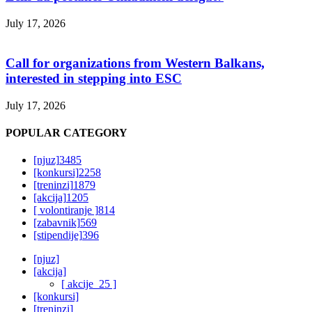
July 17, 2026
Call for organizations from Western Balkans,
interested in stepping into ESC
July 17, 2026
POPULAR CATEGORY
[njuz]
3485
[konkursi]
2258
[treninzi]
1879
[akcija]
1205
[ volontiranje ]
814
[zabavnik]
569
[stipendije]
396
[njuz]
[akcija]
[ akcije_25 ]
[konkursi]
[treninzi]