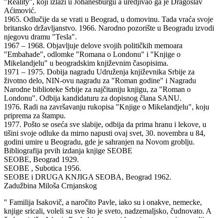
"Reality", koji izlazi u Johanesburgu a uredjivao ga je Dragoslav
Aćimović.
1965. Odlučije da se vrati u Beograd, u domovinu. Tada vraća svoje
britansko državljanstvo. 1966. Narodno pozorište u Beogradu izvodi
njegovu dramu "Tesla".
1967 – 1968. Objavljuje delove svojih političkih memoara
"Embahade", odlomke "Romana o Londonu" i "Knjige o
Mikelandjelu" u beogradskim književnim časopisima.
1971 – 1975. Dobija nagradu Udruženja književnika Srbije za
životno delo, NIN-ovu nagradu za "Roman godine" i Nagradu
Narodne biblioteke Srbije za najčitaniju knjigu, za "Roman o
Londonu". Odbija kandidaturu za dopisnog člana SANU.
1976. Radi na završavanju rukopisa "Knjige o Mikelandjelu", koju
priprema za štampu.
1977. Pošto se oseća sve slabije, odbija da prima hranu i lekove, u
tišini svoje odluke da mirno napusti ovaj svet, 30. novembra u 84,
godini umire u Beogradu, gde je sahranjen na Novom groblju.
Bibliografija prvih izdanja knjige SEOBE
SEOBE, Beograd 1929.
SEOBE , Subotica 1956.
SEOBE i DRUGA KNJIGA SEOBA, Beograd 1962.
Zadužbina Miloša Crnjanskog
" Familija Isakovič, a naročito Pavle, iako su i onakve, nemecke,
knjige sricali, voleli su sve što je sveto, nadzemaljsko, čudnovato. A