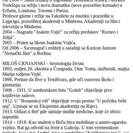
Vorkšopa za režiju i novu dramatiku (nove pozorišne komade) u
Erfurtu, Londonu, Torontu i Parizu.
Profesor glume i režije na Fakultetu za muziku i pozorište u
Lajpcigu, pozorišnoj akademiji u Minhenu, Akademiji za film i
televiziju u Minhenu.
2004 – Nagrada "Joakim Vujić" za režiju predstave "Romeo i
Julija".
2005 – Prsten sa likom Joakima Vujića.
Od 2006 – Sscenograf i reditelj u saradnji sa Kurtom Jumom
"Nemački film" u Berlinu.
MILOŠ CRNJANSKI – hronologija života
1893. rodjen 26. oktobra u Čongradu. Otac Toma, službenik, majka
Marija rodjena Vujić.
1896. Prelaze da žive u Temišvaru, gde uči osnovnu školu i
gimnaziju.
1908 – 1911. U somborskom listu "Golub" objavljuje prve
književne radove.
1912. U "Bosanskoj vili" objavljuje svoju pesmu "U početku beše
sjaj". Upisuje se na Eksportnu akademiju na Rijeci.
1913. Odlazi u Beč gde upisuje studije medicine, koje će ubrzo
napustiti.
1914 – 1918. Kao student u Beču biva mobilisan u austro-ugarsku
vojsku. Rat ga odvodi na front u Galiciju. U tom vremenskom
periodu, kao i Ivo Andrić, biva u uredništvu "Književnog juga", a u