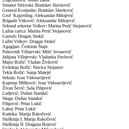
Senator Striceski: Bratislav Slavković
General Kostjudin: Bratislav Slavković
Grof Kajzerling: Aleksandar Milojević
Brigadir Vitković: Aleksandar Milojević
Sekund sekretar Volkov: Marina Perić Stojanović
Lažna carica: Marina Perić Stojanović
Garsuli: Dragan Stokić
Lažni Volkov: Dragan Stokić
Agagijan: Čedomir Štajn
Pukovnik Višnjevski: Milić Jovanović
Julijana Višnjevski: Vladanka Pavlović
Major Božić: Vladan Živković
Evdokija Božić: Slavica Stojanov
Tekla Božić: Sanja Matejić
Sekula: Ivan Vidosavljević
Kapetan Mišković: Ivan Vidosavljević
Živan Šević: Saša Pilipović
Ladjević: Dušan Stanikić
Sluga: Dušan Stanikić
Filipović: Petar Lukić
Lakej: Petar Lukić
Katinka: Marija Rakočević
Sluškinja I: Marija Rakočević
Sluškinja II: Dragana Bojović