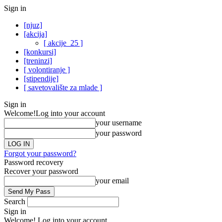
Sign in
[njuz]
[akcija]
[ akcije_25 ]
[konkursi]
[treninzi]
[ volontiranje ]
[stipendije]
[ savetovalište za mlade ]
Sign in
Welcome!
Log into your account
your username
your password
Forgot your password?
Password recovery
Recover your password
your email
Search
Sign in
Welcome! Log into your account