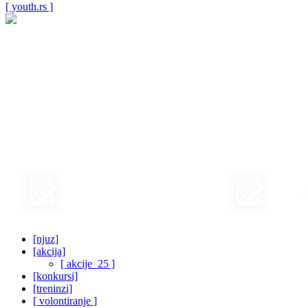
[ youth.rs ]
[njuz]
[akcija]
[ akcije_25 ]
[konkursi]
[treninzi]
[ volontiranje ]