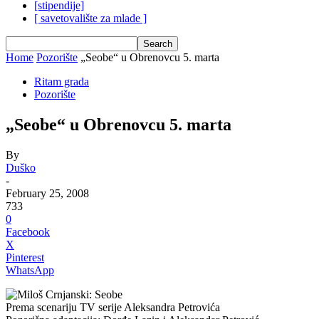
[stipendije]
[ savetovalište za mlade ]
Home
Pozorište
„Seobe“ u Obrenovcu 5. marta
Ritam grada
Pozorište
„Seobe“ u Obrenovcu 5. marta
By
Duško
-
February 25, 2008
733
0
Facebook
X
Pinterest
WhatsApp
Miloš Crnjanski: Seobe
Prema scenariju TV serije Aleksandra Petrovića