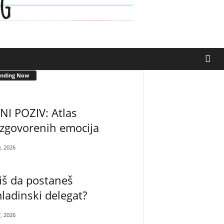
ending Now
NI POZIV: Atlas
zgovorenih emocija
0, 2026
iš da postaneš
adinski delegat?
7, 2026