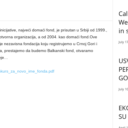
Cal
Wes
in 
nicijative, najveći domaći fond, je prisutan u Srbiji od 1999.,
otvorna organizacija, a od 2004. kao domaći fond.Ove
July 1
e nezavisna fondacija koju registrujemo u Crnoj Gori i
oga, prestajemo da budemo Balkanski fond, otvaramo
deje…
US
PE
onkurs_za_novo_ime_fonda.pdf
GO
July 1
EKO
SU
April 