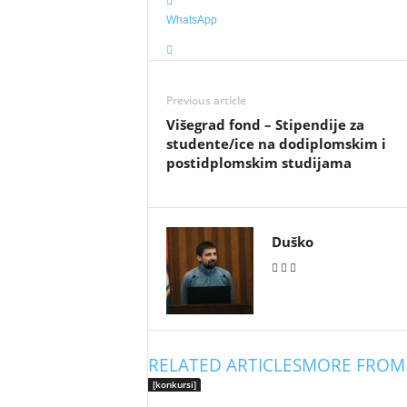
WhatsApp
Previous article
Višegrad fond – Stipendije za
studente/ice na dodiplomskim i
postidplomskim studijama
Duško
RELATED ARTICLES
MORE FROM
[konkursi]