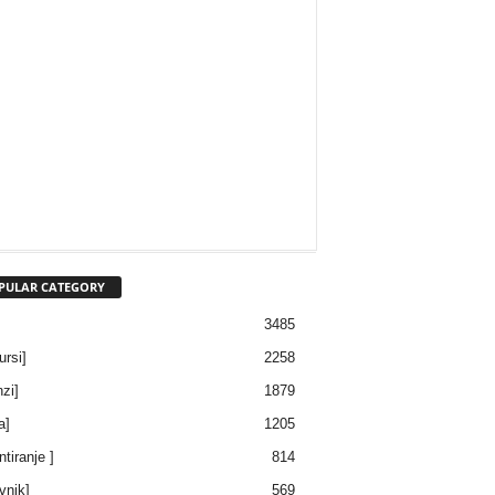
PULAR CATEGORY
3485
ursi]
2258
nzi]
1879
a]
1205
ntiranje ]
814
vnik]
569