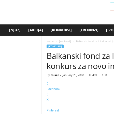
y
o
u
t
h
.
[NJUZ]
[AKCIJA]
[KONKURSI]
[TRENINZI]
[ VO
r
s
Home
[konkursi]
Balkanski fond za lokalne inici
]
[KONKURSI]
Balkanski fond za l
konkurs za novo i
By
Duško
-
January 29, 2008
489
0
Facebook
X
Pinterest