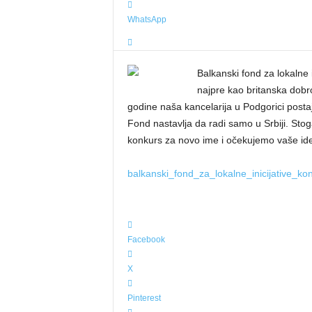
WhatsApp
Balkanski fond za lokalne i
najpre kao britanska dobr
godine naša kancelarija u Podgorici postaj
Fond nastavlja da radi samo u Srbiji. St
konkurs za novo ime i očekujemo vaše i
balkanski_fond_za_lokalne_inicijative_k
Facebook
X
Pinterest