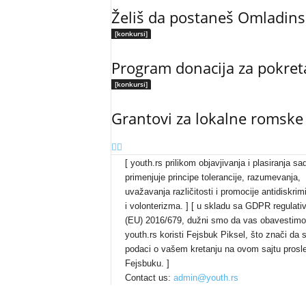
Želiš da postaneš Omladins
[konkursi]
Program donacija za pokretan
[konkursi]
Grantovi za lokalne romske in
[ youth.rs prilikom objavjivanja i plasiranja sa
primenjuje principe tolerancije, razumevanja,
uvažavanja različitosti i promocije antidiskrim
i volonterizma. ] [ u skladu sa GDPR regulat
(EU) 2016/679, dužni smo da vas obavestimo
youth.rs koristi Fejsbuk Piksel, što znači da 
podaci o vašem kretanju na ovom sajtu prosl
Fejsbuku. ]
Contact us:
admin@youth.rs