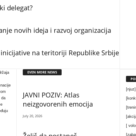
ki delegat?
je novih ideja i razvoj organizacija
icijative na teritoriji Republike Srbije
EVEN MORE NEWS
držaja
PO
inacije
[njuz]
ivom
JAVNI POZIV: Atlas
 da
[konk
neizgovorenih emocija
se
[treni
eđuju
July 20, 2026
[akcij
[ volo
Želiš da postaneš
[zaba