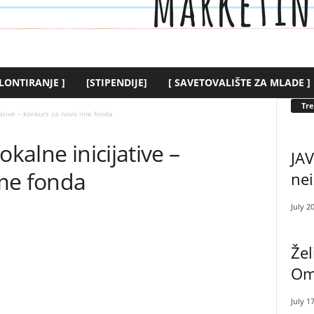
LONTIRANJE ]
[STIPENDIJE]
[ SAVETOVALIŠTE ZA MLADE ]
Tr
jative – konkurs za novo ime fonda
okalne inicijative –
JAV
me fonda
nei
July 2
Žel
Oml
July 1