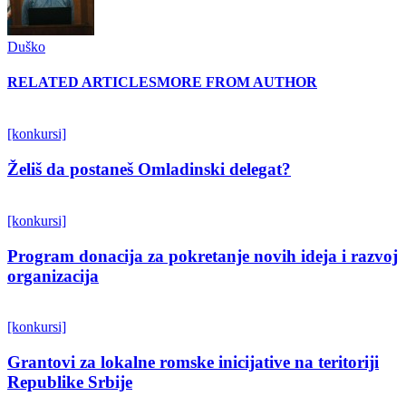
Duško
RELATED ARTICLES
MORE FROM AUTHOR
[konkursi]
Želiš da postaneš Omladinski delegat?
[konkursi]
Program donacija za pokretanje novih ideja i razvoj
organizacija
[konkursi]
Grantovi za lokalne romske inicijative na teritoriji
Republike Srbije