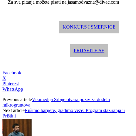
Za sva pitanja možete pisati na jasamodvazna@divac.com
KONKURS I SMERNICE
PRIJAVITE SE
Facebook
X
Pinterest
WhatsApp
Previous article
Vikimedija Srbije otvara poziv za dodelu
mikrograntova
Next article
Rušimo barijere, gradimo veze: Program stažiranja u
Prištini