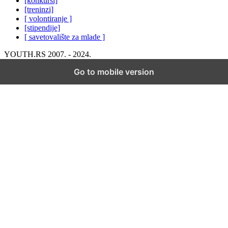
[konkursi]
[treninzi]
[ volontiranje ]
[stipendije]
[ savetovalište za mlade ]
YOUTH.RS 2007. - 2024.
Go to mobile version