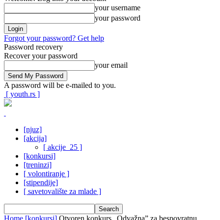
your username
your password
Forgot your password? Get help
Password recovery
Recover your password
your email
A password will be e-mailed to you.
[ youth.rs ]
[njuz]
[akcija]
[ akcije_25 ]
[konkursi]
[treninzi]
[ volontiranje ]
[stipendije]
[ savetovalište za mlade ]
Home
[konkursi]
Otvoren konkurs „Odvažna” za bespovratnu