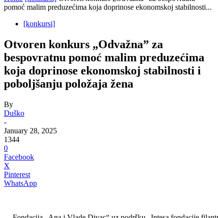
pomoć malim preduzećima koja doprinose ekonomskoj stabilnosti...
[konkursi]
Otvoren konkurs „Odvažna” za
bespovratnu pomoć malim preduzećima
koja doprinose ekonomskoj stabilnosti i
poboljšanju položaja žena
By
Duško
-
January 28, 2025
1344
0
Facebook
X
Pinterest
WhatsApp
Fondacija „Ana i Vlade Divac“ uz podršku „Intesa fondacije filan