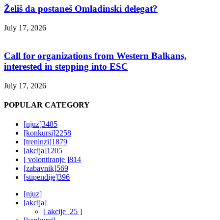
Želiš da postaneš Omladinski delegat?
July 17, 2026
Call for organizations from Western Balkans,
interested in stepping into ESC
July 17, 2026
POPULAR CATEGORY
[njuz]
3485
[konkursi]
2258
[treninzi]
1879
[akcija]
1205
[ volontiranje ]
814
[zabavnik]
569
[stipendije]
396
[njuz]
[akcija]
[ akcije_25 ]