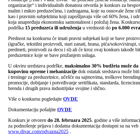
organizacije“ i individualnih donatora otvorila je konkurs za besp
malim i mikro preduzećima, i zadrugama, koje su osnovale žene i/il
kao i pravnim subjektima koji zapošljavaju više od 60% žena, i ud
koja unapređuju ekonomsku samostalnost i položaj žena. Konkurso
podrška
15 preduzeća ili udruženja
u vrednosti do
po 6.000 evr
Prednost na konkursu će imati pravni subjekati koji se bave proiz
(igračke, tekstilni proizvodi, stari zanati, hrana, pića/sokovi/sirupi,
predmeti, proizvodi za decu i sl) ali će kroz ovaj konkurs takođe bi
preduzetnice koje se bave pružanjem usluga.
U okviru sredstava podrške,
maksimalno 30% budžeta može da s
kupovinu opreme i mehanizacije
dok ostatak sredstava može biti
i treninge za preduzetnice, učešće na sajmovima, troškove brending
promocije, dobijanje i potvrđivanje sertifikata, standarda, licenciran
brenda i drugih prava industrijske svojine i slično.
Više o konkursu pogledajte
OVDE
Dokumentaciju pošaljite
OVDE
Konkurs je otvoren
do 28. februara 2025
. godine a više informac
za podnošenje prijava i dodatna dokumentacija dostupni su na veb s
www.divac.com/odvazna2025
.