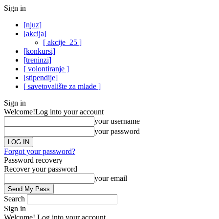
Sign in
[njuz]
[akcija]
[ akcije_25 ]
[konkursi]
[treninzi]
[ volontiranje ]
[stipendije]
[ savetovalište za mlade ]
Sign in
Welcome!
Log into your account
your username
your password
Forgot your password?
Password recovery
Recover your password
your email
Search
Sign in
Welcome! Log into your account