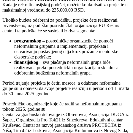
Kada je reč o finansijskoj podršci, možete konkurisati za projekte u
maksimalnoj vrednosti do 235.000,00 RSD.
Ukoliko budete odabrani za podršku, projekte ćete realizovati,
prvenstveno, uz podršku posredničkih organizacija EU Resurs
centra i ta podrška će se sastojati iz dva segmenta:
programskog
– posredničke organizacije će pomoći
neformalnim grupama u implementaciji projekata i
ostvarivanju postavljenog cilja kroz pružanje mentorske i
ekspertske podrške;
finansijskog
– sva plaćanja neformalnih grupa biće
realizovana preko posredničkih organizacija u skladu sa
odobrenim budžetima neformalnih grupa.
Period trajanja projekta je četiri meseca, a odabrane neformalne
grupe su u obavezi da svoje projekte realizuju u periodu od 1. marta
do 30. juna 2025. godine.
Posredničke organizacije koje će raditi sa neformalnim grupama
tokom 2025. godine su:
Centar za građansko delovanje iz Obrenovca, Asocijacija DUGA iz
Šapca, Organizacija Pro.Tok21 iz Smedereva, Edukativni centar
Kruševac, Centar za razvoj građanskog društva PROTECTA iz
Niša, Tim 42 iz Leskovca, Asocijacija Kulturanova iz Novog Sada,