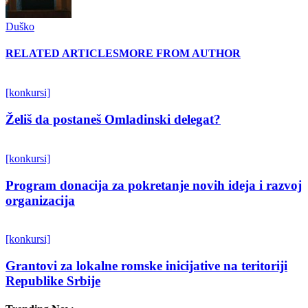
Duško
RELATED ARTICLES
MORE FROM AUTHOR
[konkursi]
Želiš da postaneš Omladinski delegat?
[konkursi]
Program donacija za pokretanje novih ideja i razvoj
organizacija
[konkursi]
Grantovi za lokalne romske inicijative na teritoriji
Republike Srbije