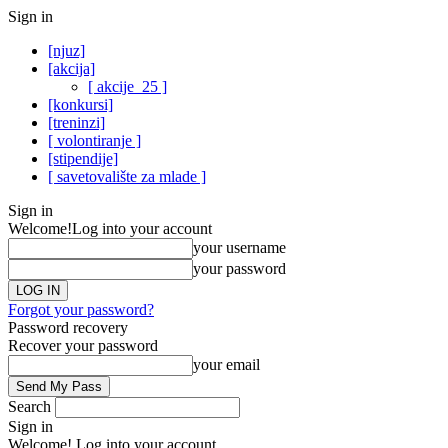
Sign in
[njuz]
[akcija]
[ akcije_25 ]
[konkursi]
[treninzi]
[ volontiranje ]
[stipendije]
[ savetovalište za mlade ]
Sign in
Welcome!
Log into your account
your username
your password
Forgot your password?
Password recovery
Recover your password
your email
Search
Sign in
Welcome! Log into your account