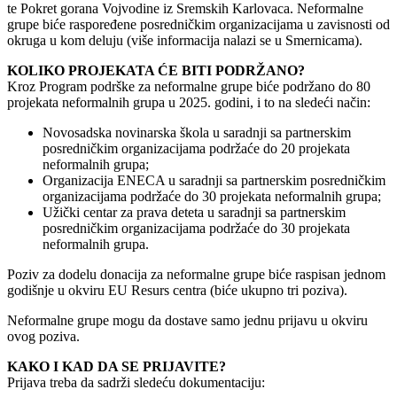
te Pokret gorana Vojvodine iz Sremskih Karlovaca. Neformalne
grupe biće raspoređene posredničkim organizacijama u zavisnosti od
okruga u kom deluju (više informacija nalazi se u Smernicama).
KOLIKO PROJEKATA ĆE BITI PODRŽANO?
Kroz Program podrške za neformalne grupe biće podržano do 80
projekata neformalnih grupa u 2025. godini, i to na sledeći način:
Novosadska novinarska škola u saradnji sa partnerskim
posredničkim organizacijama podržaće do 20 projekata
neformalnih grupa;
Organizacija ENECA u saradnji sa partnerskim posredničkim
organizacijama podržaće do 30 projekata neformalnih grupa;
Užički centar za prava deteta u saradnji sa partnerskim
posredničkim organizacijama podržaće do 30 projekata
neformalnih grupa.
Poziv za dodelu donacija za neformalne grupe biće raspisan jednom
godišnje u okviru EU Resurs centra (biće ukupno tri poziva).
Neformalne grupe mogu da dostave samo jednu prijavu u okviru
ovog poziva.
KAKO I KAD DA SE PRIJAVITE?
Prijava treba da sadrži sledeću dokumentaciju: