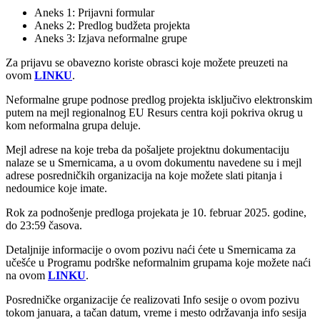
Aneks 1: Prijavni formular
Aneks 2: Predlog budžeta projekta
Aneks 3: Izjava neformalne grupe
Za prijavu se obavezno koriste obrasci koje možete preuzeti na
ovom
LINKU
.
Neformalne grupe podnose predlog projekta isključivo elektronskim
putem na mejl regionalnog EU Resurs centra koji pokriva okrug u
kom neformalna grupa deluje.
Mejl adrese na koje treba da pošaljete projektnu dokumentaciju
nalaze se u Smernicama, a u ovom dokumentu navedene su i mejl
adrese posredničkih organizacija na koje možete slati pitanja i
nedoumice koje imate.
Rok za podnošenje predloga projekata je 10. februar 2025. godine,
do 23:59 časova.
Detaljnije informacije o ovom pozivu naći ćete u Smernicama za
učešće u Programu podrške neformalnim grupama koje možete naći
na ovom
LINKU
.
Posredničke organizacije će realizovati Info sesije o ovom pozivu
tokom januara, a tačan datum, vreme i mesto održavanja info sesija