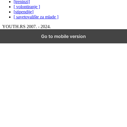
[treninzi]
[ volontiranje ]
[stipendije]
[ savetovalište za mlade ]
YOUTH.RS 2007. - 2024.
Go to mobile version