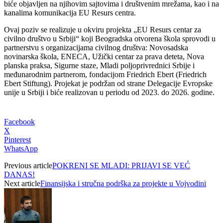
biće objavljen na njihovim sajtovima i društvenim mrežama, kao i na
kanalima komunikacija EU Resurs centra.
Ovaj poziv se realizuje u okviru projekta „EU Resurs centar za
civilno društvo u Srbiji“ koji Beogradska otvorena škola sprovodi u
partnerstvu s organizacijama civilnog društva: Novosadska
novinarska škola, ENECA, Užički centar za prava deteta, Nova
planska praksa, Sigurne staze, Mladi poljoprivrednici Srbije i
međunarodnim partnerom, fondacijom Friedrich Ebert (Friedrich
Ebert Stiftung). Projekat je podržan od strane Delegacije Evropske
unije u Srbiji i biće realizovan u periodu od 2023. do 2026. godine.
Facebook
X
Pinterest
WhatsApp
Previous article
POKRENI SE MLADI: PRIJAVI SE VEĆ
DANAS!
Next article
Finansijska i stručna podrška za projekte u Vojvodini