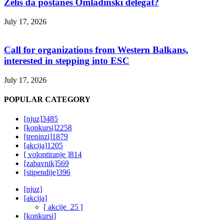
Želiš da postaneš Omladinski delegat?
July 17, 2026
Call for organizations from Western Balkans,
interested in stepping into ESC
July 17, 2026
POPULAR CATEGORY
[njuz]
3485
[konkursi]
2258
[treninzi]
1879
[akcija]
1205
[ volontiranje ]
814
[zabavnik]
569
[stipendije]
396
[njuz]
[akcija]
[ akcije_25 ]
[konkursi]