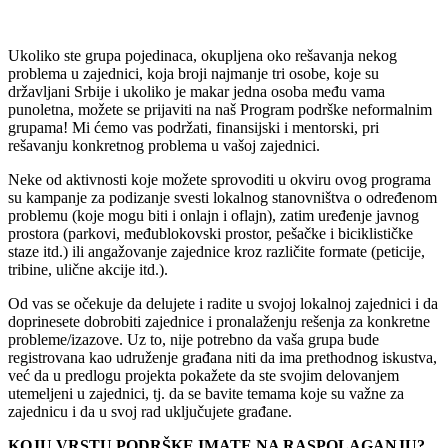
Ukoliko ste grupa pojedinaca, okupljena oko rešavanja nekog
problema u zajednici, koja broji najmanje tri osobe, koje su
državljani Srbije i ukoliko je makar jedna osoba među vama
punoletna, možete se prijaviti na naš Program podrške neformalnim
grupama! Mi ćemo vas podržati, finansijski i mentorski, pri
rešavanju konkretnog problema u vašoj zajednici.
Neke od aktivnosti koje možete sprovoditi u okviru ovog programa
su kampanje za podizanje svesti lokalnog stanovništva o određenom
problemu (koje mogu biti i onlajn i oflajn), zatim uređenje javnog
prostora (parkovi, međublokovski prostor, pešačke i biciklističke
staze itd.) ili angažovanje zajednice kroz različite formate (peticije,
tribine, ulične akcije itd.).
Od vas se očekuje da delujete i radite u svojoj lokalnoj zajednici i da
doprinesete dobrobiti zajednice i pronalaženju rešenja za konkretne
probleme/izazove. Uz to, nije potrebno da vaša grupa bude
registrovana kao udruženje građana niti da ima prethodnog iskustva,
već da u predlogu projekta pokažete da ste svojim delovanjem
utemeljeni u zajednici, tj. da se bavite temama koje su važne za
zajednicu i da u svoj rad uključujete građane.
KOJU VRSTU PODRŠKE IMATE NA RASPOLAGANJU?