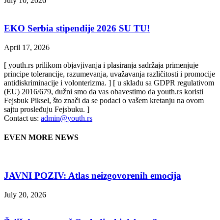
July 10, 2026
EKO Serbia stipendije 2026 SU TU!
April 17, 2026
[ youth.rs prilikom objavjivanja i plasiranja sadržaja primenjuje
principe tolerancije, razumevanja, uvažavanja različitosti i promocije
antidiskriminacije i volonterizma. ] [ u skladu sa GDPR regulativom
(EU) 2016/679, dužni smo da vas obavestimo da youth.rs koristi
Fejsbuk Piksel, što znači da se podaci o vašem kretanju na ovom
sajtu prosleđuju Fejsbuku. ]
Contact us:
admin@youth.rs
EVEN MORE NEWS
JAVNI POZIV: Atlas neizgovorenih emocija
July 20, 2026