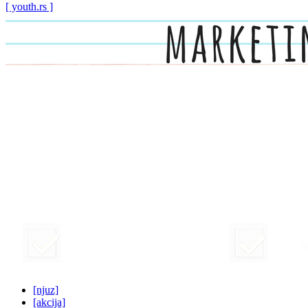
[ youth.rs ]
[njuz]
[akcija]