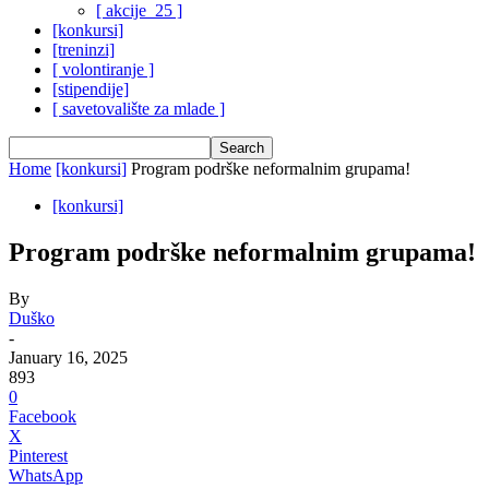
[ akcije_25 ]
[konkursi]
[treninzi]
[ volontiranje ]
[stipendije]
[ savetovalište za mlade ]
Home
[konkursi]
Program podrške neformalnim grupama!
[konkursi]
Program podrške neformalnim grupama!
By
Duško
-
January 16, 2025
893
0
Facebook
X
Pinterest
WhatsApp