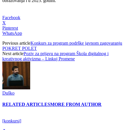
obrazovanja i u 2025. godini.
Facebook
X
Pinterest
WhatsApp
Previous article
Konkurs za program podrške javnom zagovaranju
POKRET POLET
Next article
Poziv za prijavu na program Škola digitalnog i
kreativnog aktivizma – Linkuj Promene
Duško
RELATED ARTICLES
MORE FROM AUTHOR
[konkursi]