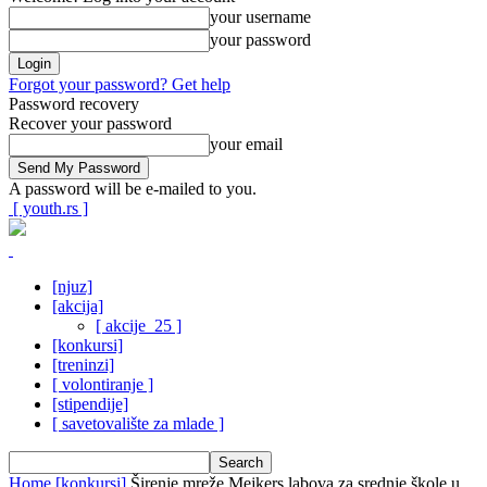
your username
your password
Forgot your password? Get help
Password recovery
Recover your password
your email
A password will be e-mailed to you.
[ youth.rs ]
[njuz]
[akcija]
[ akcije_25 ]
[konkursi]
[treninzi]
[ volontiranje ]
[stipendije]
[ savetovalište za mlade ]
Home
[konkursi]
Širenje mreže Mejkers labova za srednje škole u