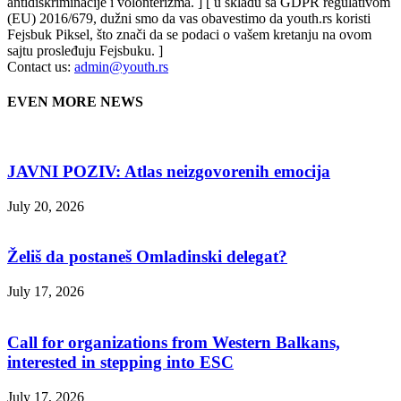
antidiskriminacije i volonterizma. ] [ u skladu sa GDPR regulativom
(EU) 2016/679, dužni smo da vas obavestimo da youth.rs koristi
Fejsbuk Piksel, što znači da se podaci o vašem kretanju na ovom
sajtu prosleđuju Fejsbuku. ]
Contact us:
admin@youth.rs
EVEN MORE NEWS
JAVNI POZIV: Atlas neizgovorenih emocija
July 20, 2026
Želiš da postaneš Omladinski delegat?
July 17, 2026
Call for organizations from Western Balkans,
interested in stepping into ESC
July 17, 2026