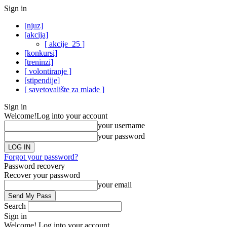
Sign in
[njuz]
[akcija]
[ akcije_25 ]
[konkursi]
[treninzi]
[ volontiranje ]
[stipendije]
[ savetovalište za mlade ]
Sign in
Welcome!
Log into your account
your username
your password
Forgot your password?
Password recovery
Recover your password
your email
Search
Sign in
Welcome! Log into your account