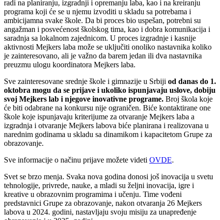
radi na planiranju, izgradnji i opremanju laba, kao i na kreiranju
programa koji će se u njemu izvoditi u skladu sa potrebama i
ambicijamna svake škole. Da bi proces bio uspešan, potrebni su
angažman i posvećenost školskog tima, kao i dobra komunikacija i
saradnja sa lokalnom zajednicom. U proces izgradnje i kasnije
aktivnosti Mejkers laba može se uključiti onoliko nastavnika koliko
je zainteresovano, ali je važno da barem jedan ili dva nastavnika
preuzmu ulogu koordinatora Mejkers laba.
Sve zainteresovane srednje škole i gimnazije u Srbiji
od danas do 1.
oktobra mogu da se prijave i ukoliko ispunjavaju uslove, dobiju
svoj Mejkers lab i njegove inovativne programe.
Broj škola koje
će biti odabrane na konkursu nije ograničen. Biće kontaktirane one
škole koje ispunjavaju kriterijume za otvaranje Mejkers laba a
izgradnja i otvaranje Mejkers labova biće planirana i realizovana u
narednim godinama u skladu sa dinamikom i kapacitetom Grupe za
obrazovanje.
Sve informacije o načinu prijave možete videti
OVDE
.
Svet se brzo menja. Svaka nova godina donosi još inovacija u svetu
tehnologije, privrede, nauke, a mladi su željni inovacija, igre i
kreative u obrazovnim programima i učenju. Time vođeni
predstavnici Grupe za obrazovanje, nakon otvaranja 26 Mejkers
labova u 2024. godini, nastavljaju svoju misiju za unapređenje