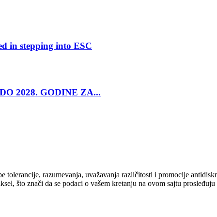
ed in stepping into ESC
O 2028. GODINE ZA...
cipe tolerancije, razumevanja, uvažavanja različitosti i promocije antid
ksel, što znači da se podaci o vašem kretanju na ovom sajtu prosleđuju