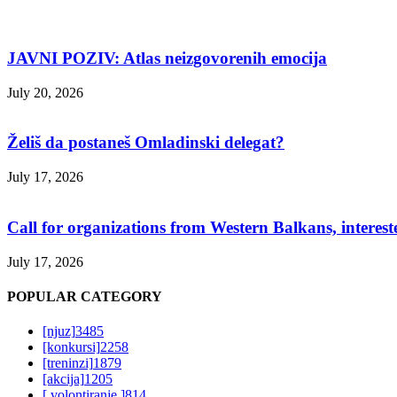
JAVNI POZIV: Atlas neizgovorenih emocija
July 20, 2026
Želiš da postaneš Omladinski delegat?
July 17, 2026
Call for organizations from Western Balkans, interest
July 17, 2026
POPULAR CATEGORY
[njuz]
3485
[konkursi]
2258
[treninzi]
1879
[akcija]
1205
[ volontiranje ]
814