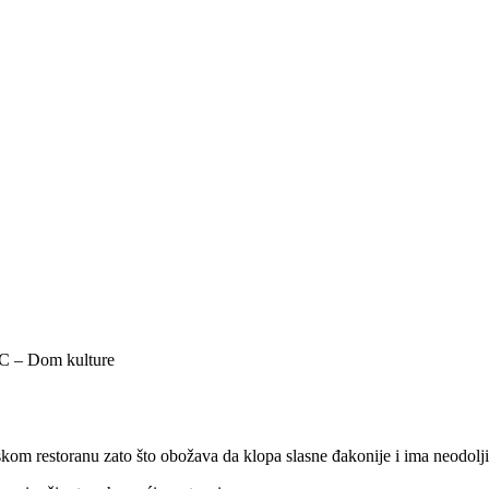
SKC – Dom kulture
kom restoranu zato što obožava da klopa slasne đakonije i ima neodolji