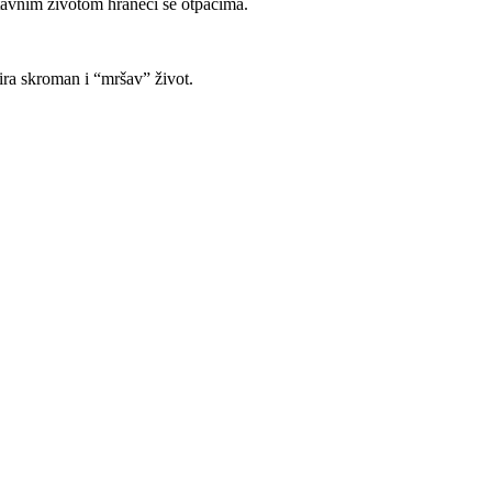
ostavnim životom hraneći se otpacima.
bira skroman i “mršav” život.