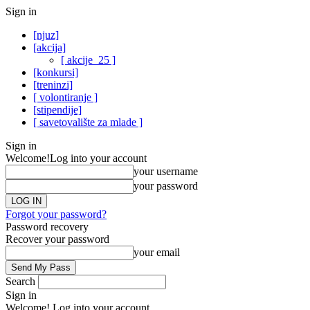
Sign in
[njuz]
[akcija]
[ akcije_25 ]
[konkursi]
[treninzi]
[ volontiranje ]
[stipendije]
[ savetovalište za mlade ]
Sign in
Welcome!
Log into your account
your username
your password
Forgot your password?
Password recovery
Recover your password
your email
Search
Sign in
Welcome! Log into your account