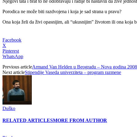
Njegovi tata i brat to ne odobravaju i radije bi nastavili da žive jedn
Porodica ne može biti razdvojena i koja je sad strana u pravu?
Ona koja želi da živi opasnijim, ali “ukusnijim” životom ili ona koja 
Facebook
X
Pinterest
WhatsApp
Previous article
Armand Van Helden u Beogradu – Nova godina 2008
Next article
Stipendije Vaseda univerziteta – program razmene
Duško
RELATED ARTICLES
MORE FROM AUTHOR