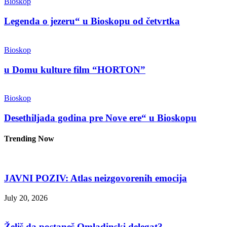
Bioskop
Legenda o jezeru“ u Bioskopu od četvrtka
Bioskop
u Domu kulture film “HORTON”
Bioskop
Desethiljada godina pre Nove ere“ u Bioskopu
Trending Now
JAVNI POZIV: Atlas neizgovorenih emocija
July 20, 2026
Želiš da postaneš Omladinski delegat?