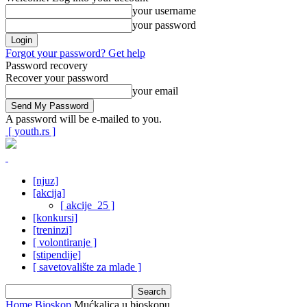
your username
your password
Forgot your password? Get help
Password recovery
Recover your password
your email
A password will be e-mailed to you.
[ youth.rs ]
[njuz]
[akcija]
[ akcije_25 ]
[konkursi]
[treninzi]
[ volontiranje ]
[stipendije]
[ savetovalište za mlade ]
Home
Bioskop
Mućkalica u bioskopu