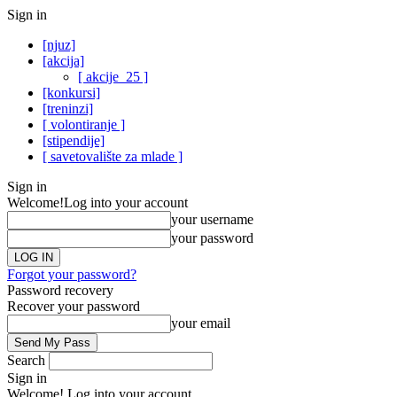
Sign in
[njuz]
[akcija]
[ akcije_25 ]
[konkursi]
[treninzi]
[ volontiranje ]
[stipendije]
[ savetovalište za mlade ]
Sign in
Welcome!
Log into your account
your username
your password
Forgot your password?
Password recovery
Recover your password
your email
Search
Sign in
Welcome! Log into your account