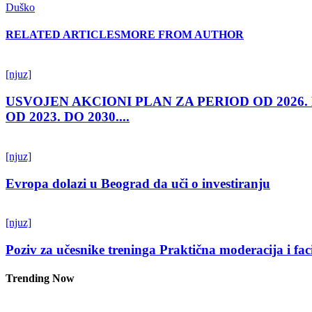
Duško
RELATED ARTICLES
MORE FROM AUTHOR
[njuz]
USVOJEN AKCIONI PLAN ZA PERIOD OD 2026.
OD 2023. DO 2030....
[njuz]
Evropa dolazi u Beograd da uči o investiranju
[njuz]
Poziv za učesnike treninga Praktična moderacija i fac
Trending Now