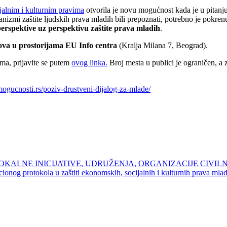
alnim i kulturnim pravima
otvorila je novu mogućnost kada je u pitanj
zmi zaštite ljudskih prava mladih bili prepoznati, potrebno je pokrenu
perspektive
uz perspektivu
zaštit
e
prava mladih
.
sova u prostorijama EU Info centra
(Kralja Milana 7, Beograd).
ma, prijavite se putem
ovog linka.
Broj mesta u publici je ograničen, a
mogucnosti.rs/poziv-drustveni-dijalog-za-mlade/
OKALNE INICIJATIVE, UDRUŽENJA, ORGANIZACIJE CIVI
ionog protokola u zaštiti ekonomskih, socijalnih i kulturnih prava mlad