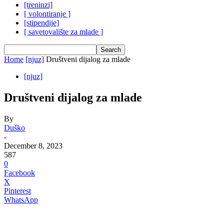
[treninzi]
[ volontiranje ]
[stipendije]
[ savetovalište za mlade ]
Home
[njuz]
Društveni dijalog za mlade
[njuz]
Društveni dijalog za mlade
By
Duško
-
December 8, 2023
587
0
Facebook
X
Pinterest
WhatsApp