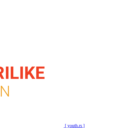
[ youth.rs ]