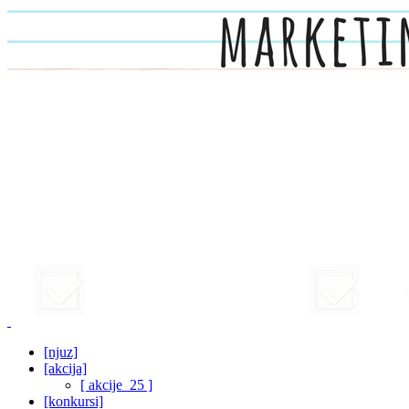
[njuz]
[akcija]
[ akcije_25 ]
[konkursi]