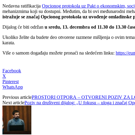
Nedavna ratifikacija
Opcionog protokola uz Pakt o ekonomskim, socij
mehanizmima koji su dostupni. Međutim, da bi ovi međunarodni mehani
istražuje se
značaj Opcionog protokola uz uvođenje omladinske 
Dijalog će biti održan
u sredu, 13. decembra od 11.30 do 13.30 ča
Ukoliko želite da budete deo otvorene razmene mišljenja o ovim tema
karata.
Više o samom događaju možete pronaći na sledećem linku:
https://eu
Facebook
X
Pinterest
WhatsApp
Previous article
PROSTORI OTPORA – OTVORENI POZIV ZA L
Next article
Poziv na društveni dijalog: „U fokusu – uloga i značaj Opc