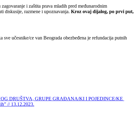
u zagovaranje i zaštita prava mladih pred međunarodnim
ti diskusije, razmene i upoznavanja.
Kroz ovaj dijalog
, po
prvi put
,
 za sve učesnike/ce van Beograda obezbeđena je refundacija putnih
LNOG DRUŠTVA, GRUPE GRAĐANA/KI I POJEDINCE/KE
ih” // 13.12.2023.