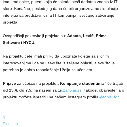
imati radionice, putem kojih će takođe steći dodatna znanja iz IT
sfere. Konačno, poslednjeg dana će biti organizovane simulacije
intervjua sa predstavnicima IT kompanija i svečano zatvaranje
projekta.
Ovogodišnji pokrovitelji projekta su:
Adacta, Levi9, Prime
Software i HYCU.
Na projektu ćete imati priliku da upoznate kolege sa sličnim
interesovanjima i da se usavršite iz željene oblasti, a sve što je
potrebno je dobro raspoloženje i želja za učenjem.
Prijave
za učešće na projektu „
Kompanije studentima
“ će trajati
od 23.4. do 7.5.
na našem sajtu
c2s.fonis.rs
.
Takođe, obaveštenja o
projektu možete ispratiti i na našem Instagram profilu
@fonis_fon.
.
Facebook