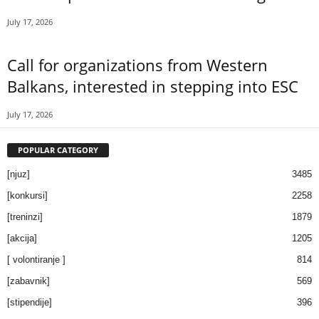
July 17, 2026
Call for organizations from Western
Balkans, interested in stepping into ESC
July 17, 2026
POPULAR CATEGORY
[njuz]
3485
[konkursi]
2258
[treninzi]
1879
[akcija]
1205
[ volontiranje ]
814
[zabavnik]
569
[stipendije]
396