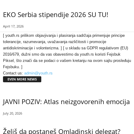
EKO Serbia stipendije 2026 SU TU!
April 17, 2026
[ youth.rs prilikom objavjivanja i plasiranja sadržaja primenjuje principe
tolerancije, razumevanja, uvažavanja različitosti i promocije
antidiskriminacije i volonterizma. ] [ u skladu sa GDPR regulativom (EU)
2016/679, dužni smo da vas obavestimo da youth.rs koristi Fejsbuk
Piksel, što znači da se podaci o vašem kretanju na ovom sajtu prosleđuju
Fejsbuku. ]
Contact us:
admin@youth.rs
EVEN MORE NEWS
JAVNI POZIV: Atlas neizgovorenih emocija
July 20, 2026
Želiš da postaneš Omladinski delegat?