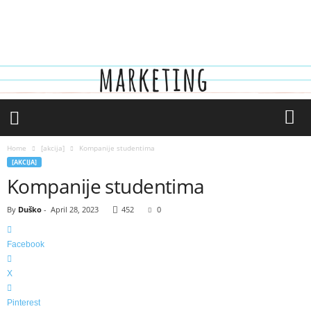
y
o
u
t
h
.
r
s
]
Home
[akcija]
Kompanije studentima
[AKCIJA]
Kompanije studentima
By
Duško
-
April 28, 2023
452
0
Facebook
X
Pinterest