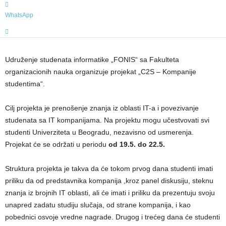
WhatsApp
Udruženje studenata informatike „FONIS“ sa Fakulteta
organizacionih nauka organizuje projekat „C2S – Kompanije
studentima“.
Cilj projekta je prenošenje znanja iz oblasti IT-a i povezivanje
studenata sa IT kompanijama. Na projektu mogu učestvovati svi
studenti Univerziteta u Beogradu, nezavisno od usmerenja.
Projekat će se održati u periodu
od 19.5. do 22.5.
Struktura projekta je takva da će tokom prvog dana studenti imati
priliku da od predstavnika kompanija ,kroz panel diskusiju, steknu
znanja iz brojnih IT oblasti, ali će imati i priliku da prezentuju svoju
unapred zadatu studiju slučaja, od strane kompanija, i kao
pobednici osvoje vredne nagrade. Drugog i trećeg dana će studenti