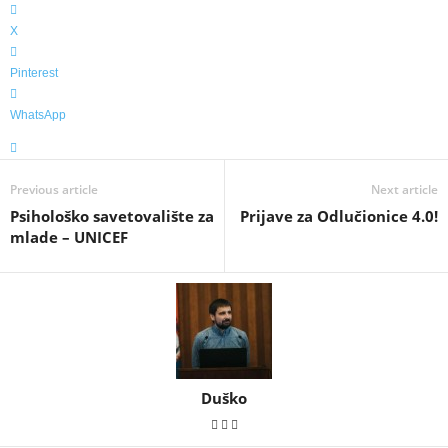
X
Pinterest
WhatsApp
Previous article
Next article
Psihološko savetovalište za
Prijave za Odlučionice 4.0!
mlade – UNICEF
Duško