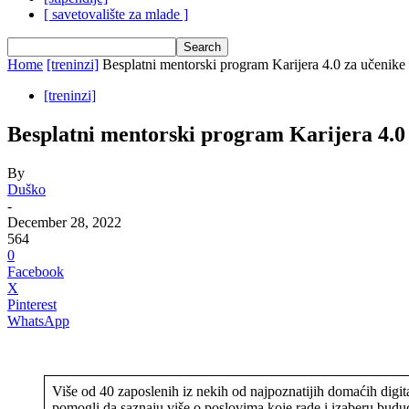
[ savetovalište za mlade ]
Home
[treninzi]
Besplatni mentorski program Karijera 4.0 za učenike
[treninzi]
Besplatni mentorski program Karijera 4.0
By
Duško
-
December 28, 2022
564
0
Facebook
X
Pinterest
WhatsApp
Više od 40 zaposlenih iz nekih od najpoznatijih domaćih digi
pomogli da saznaju više o poslovima koje rade i izaberu buduć