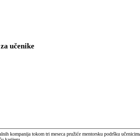
 za učenike
talnih kompanija tokom tri meseca pružiće mentorsku podršku učenicima 
u karijeru.