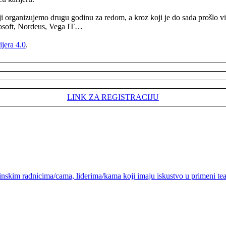
ji organizujemo drugu godinu za redom, a kroz koji je do sada prošlo 
rosoft, Nordeus, Vega IT…
ijera 4.0
.
LINK ZA REGISTRACIJU
skim radnicima/cama, liderima/kama koji imaju iskustvo u primeni teat