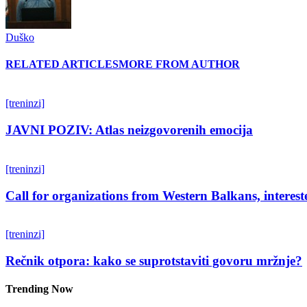
Duško
RELATED ARTICLES
MORE FROM AUTHOR
[treninzi]
JAVNI POZIV: Atlas neizgovorenih emocija
[treninzi]
Call for organizations from Western Balkans, interest
[treninzi]
Rečnik otpora: kako se suprotstaviti govoru mržnje?
Trending Now