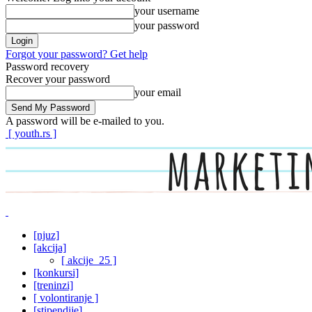
your username
your password
Forgot your password? Get help
Password recovery
Recover your password
your email
A password will be e-mailed to you.
[ youth.rs ]
[njuz]
[akcija]
[ akcije_25 ]
[konkursi]
[treninzi]
[ volontiranje ]
[stipendije]