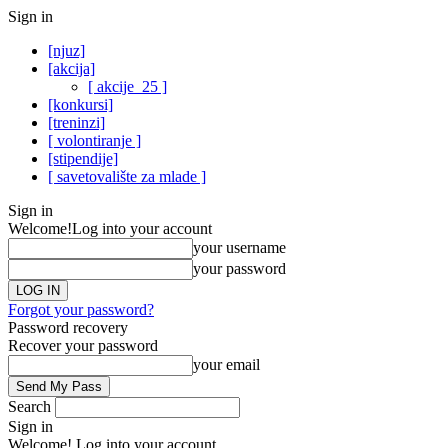
Sign in
[njuz]
[akcija]
[ akcije_25 ]
[konkursi]
[treninzi]
[ volontiranje ]
[stipendije]
[ savetovalište za mlade ]
Sign in
Welcome!
Log into your account
your username
your password
Forgot your password?
Password recovery
Recover your password
your email
Search
Sign in
Welcome! Log into your account