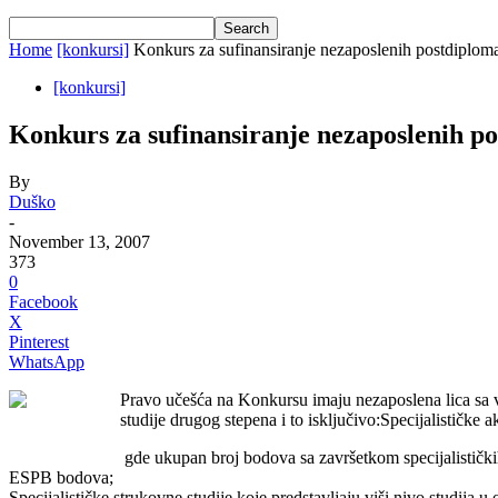
Home
[konkursi]
Konkurs za sufinansiranje nezaposlenih postdiplom
[konkursi]
Konkurs za sufinansiranje nezaposlenih p
By
Duško
-
November 13, 2007
373
0
Facebook
X
Pinterest
WhatsApp
Pravo učešća na Konkursu imaju nezaposlena lica sa 
studije drugog stepena i to isključivo:Specijalističke
gde ukupan broj bodova sa završetkom specijalističk
ESPB bodova;
Specijalističke strukovne studije koje predstavljaju viši nivo studija