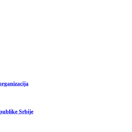
organizacija
epublike Srbije