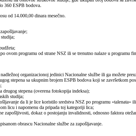
 do 360 ESPB bodova.
nosu od 14.000,00 dinara mesečno.
 zapošljavanje;
studija;
budžeta;
po ovom programu od strane NSZ ili se trenutno nalaze u programu fin
adležnoj organizacionoj jedinici Nacionalne službe ili ga možete preu
a drugog stepena sa ukupnim brojem ESPB bodova koji se završetkom posl
;
 drugog stepena (overena fotokopija indeksa);
kih studija;
ljavanje da li je lice koristilo sredstva NSZ po programu «talenata» il
om licu i napomenu da pripada toj kategoriji lica;
žane zapošljivosti, dokaz o postojanju invalidnosti, odnosno faktora otež
ropisanom obrascu Nacionalne službe za zapošljavanje.