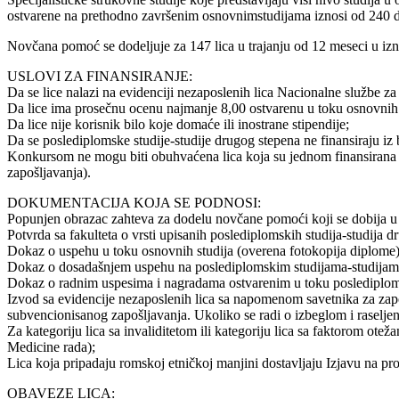
ostvarene na prethodno završenim osnovnimstudijama iznosi od 240
Novčana pomoć se dodeljuje za 147 lica u trajanju od 12 meseci u iz
USLOVI ZA FINANSIRANJE:
Da se lice nalazi na evidenciji nezaposlenih lica Nacionalne službe za
Da lice ima prosečnu ocenu najmanje 8,00 ostvarenu u toku osnovnih 
Da lice nije korisnik bilo koje domaće ili inostrane stipendije;
Da se poslediplomske studije-studije drugog stepena ne finansiraju iz 
Konkursom ne mogu biti obuhvaćena lica koja su jednom finansirana 
zapošljavanja).
DOKUMENTACIJA KOJA SE PODNOSI:
Popunjen obrazac zahteva za dodelu novčane pomoći koji se dobija u n
Potvrda sa fakulteta o vrsti upisanih poslediplomskih studija-studij
Dokaz o uspehu u toku osnovnih studija (overena fotokopija diplome)
Dokaz o dosadašnjem uspehu na poslediplomskim studijama-studijama
Dokaz o radnim uspesima i nagradama ostvarenim u toku poslediploms
Izvod sa evidencije nezaposlenih lica sa napomenom savetnika za zapoš
subvencionisanog zapošljavanja. Ukoliko se radi o izbeglom i raseljen
Za kategoriju lica sa invaliditetom ili kategoriju lica sa faktorom ote
Medicine rada);
Lica koja pripadaju romskoj etničkoj manjini dostavljaju Izjavu na p
OBAVEZE LICA: