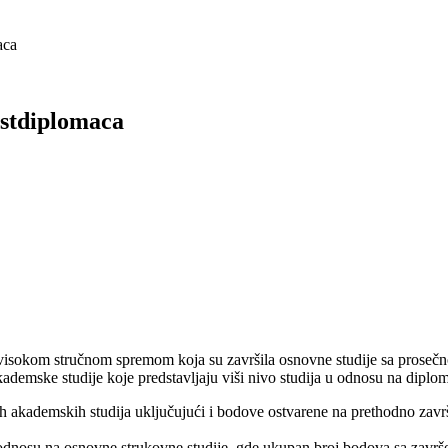
aca
ostdiplomaca
visokom stručnom spremom koja su završila osnovne studije sa prosečn
 akademske studije koje predstavljaju viši nivo studija u odnosu na dipl
ih akademskih studija uključujući i bodove ostvarene na prethodno za
 u odnosu na osnovne strukovne studije, gde ukupan broj bodova sa završe