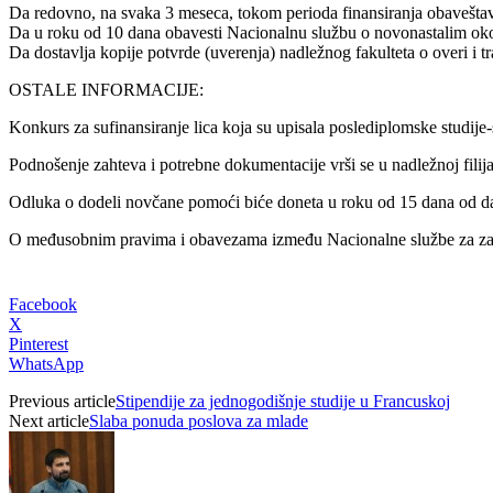
Da redovno, na svaka 3 meseca, tokom perioda finansiranja obaveštava
Da u roku od 10 dana obavesti Nacionalnu službu o novonastalim okol
Da dostavlja kopije potvrde (uverenja) nadležnog fakulteta o overi i tr
OSTALE INFORMACIJE:
Konkurs za sufinansiranje lica koja su upisala poslediplomske studij
Podnošenje zahteva i potrebne dokumentacije vrši se u nadležnoj filija
Odluka o dodeli novčane pomoći biće doneta u roku od 15 dana od d
O međusobnim pravima i obavezama između Nacionalne službe za zapoš
Facebook
X
Pinterest
WhatsApp
Previous article
Stipendije za jednogodišnje studije u Francuskoj
Next article
Slaba ponuda poslova za mlade