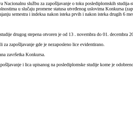
 Nacionalnu službu za zapošljavanje o toku poslediplomskih studija-stu
nostima u slučaju promene statusa utvrđenog uslovima Konkursa (zaposl
ajanju semestra i indeksa nakon isteka prvih i nakon isteka drugih 6 mes
e-studije drugog stepena otvoren je od 13 . novembra do 01. decembra 2
li za zapošljavanje gde je nezaposleno lice evidentirano.
ana završetka Konkursa.
ljavanje i lica upisanog na poslediplomske studije kome je odobreno 