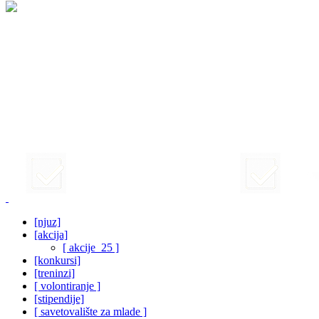
[njuz]
[akcija]
[ akcije_25 ]
[konkursi]
[treninzi]
[ volontiranje ]
[stipendije]
[ savetovalište za mlade ]