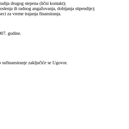
dija drugog stepena (lični kontakt);
enja ili radnog angažovanja, dobijanja stipendije);
eci za vreme trajanja finansiranja.
007. godine.
sufinansiranje zaključiće se Ugovor.