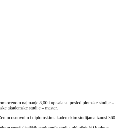
om ocenom najmanje 8,00 i upisala su poslediplomske studije –
omske akademske studije – master,
vršenim osnovnim i diplomskim akademskim studijama iznosi 360
tkom specijalističkih strukovnih studija uključujući i bodove