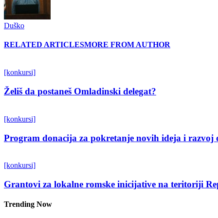
Duško
RELATED ARTICLES
MORE FROM AUTHOR
[konkursi]
Želiš da postaneš Omladinski delegat?
[konkursi]
Program donacija za pokretanje novih ideja i razvoj 
[konkursi]
Grantovi za lokalne romske inicijative na teritoriji R
Trending Now