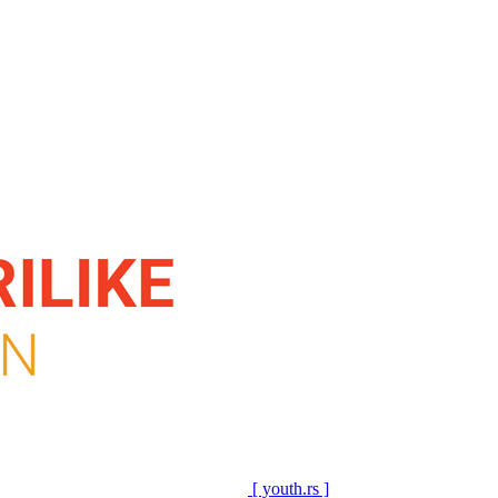
[ youth.rs ]