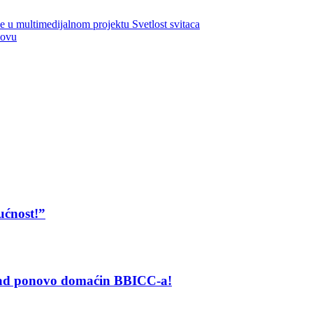
e u multimedijalnom projektu Svetlost svitaca
lovu
ućnost!”
grad ponovo domaćin BBICC-a!