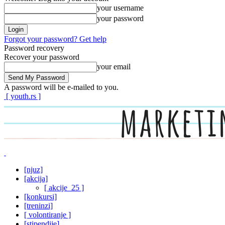
your username
your password
Forgot your password? Get help
Password recovery
Recover your password
your email
A password will be e-mailed to you.
[ youth.rs ]
[njuz]
[akcija]
[ akcije_25 ]
[konkursi]
[treninzi]
[ volontiranje ]
[stipendije]