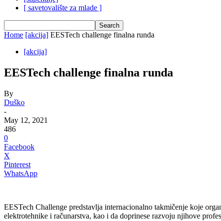
[ savetovalište za mlade ]
Home
[akcija]
EESTech challenge finalna runda
[akcija]
EESTech challenge finalna runda
By
Duško
-
May 12, 2021
486
0
Facebook
X
Pinterest
WhatsApp
EESTech Challenge predstavlja internacionalno takmičenje koje organiz
elektrotehnike i računarstva, kao i da doprinese razvoju njihove prof