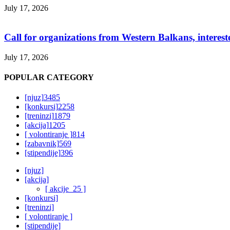
July 17, 2026
Call for organizations from Western Balkans, interest
July 17, 2026
POPULAR CATEGORY
[njuz]
3485
[konkursi]
2258
[treninzi]
1879
[akcija]
1205
[ volontiranje ]
814
[zabavnik]
569
[stipendije]
396
[njuz]
[akcija]
[ akcije_25 ]
[konkursi]
[treninzi]
[ volontiranje ]
[stipendije]