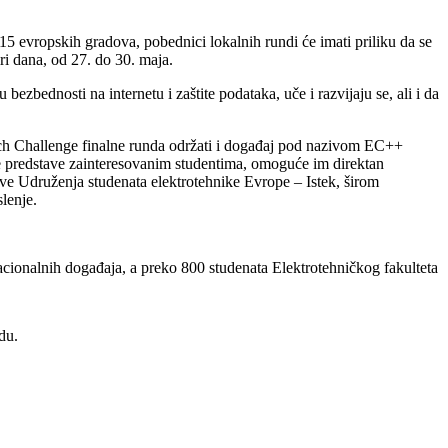
 evropskih gradova, pobednici lokalnih rundi će imati priliku da se
ri dana, od 27. do 30. maja.
zbednosti na internetu i zaštite podataka, uče i razvijaju se, ali i da
STech Challenge finalne runda održati i događaj pod nazivom EC++
 se predstave zainteresovanim studentima, omoguće im direktan
nove Udruženja studenata elektrotehnike Evrope – Istek, širom
lenje.
nacionalnih događaja, a preko 800 studenata Elektrotehničkog fakulteta
du.