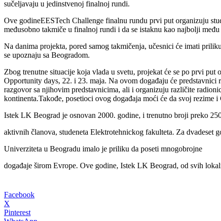
sučeljavaju u jedinstvenoj finalnoj rundi.
Ove godineEESTech Challenge finalnu rundu prvi put organizuju studen
međusobno takmiče u finalnoj rundi i da se istaknu kao najbolji među n
Na danima projekta, pored samog takmičenja, učesnici će imati priliku 
se upoznaju sa Beogradom.
Zbog trenutne situacije koja vlada u svetu, projekat će se po prvi p
Opportunity days, 22. i 23. maja. Na ovom događaju će predstavnici r
razgovor sa njihovim predstavnicima, ali i organizuju različite radion
kontinenta.Takođe, posetioci ovog događaja moći će da svoj rezime i 
Istek LK Beograd je osnovan 2000. godine, i trenutno broji preko 25
aktivnih članova, studeneta Elektrotehnickog fakulteta. Za dvadeset g
Univerziteta u Beogradu imalo je priliku da poseti mnogobrojne
događaje širom Evrope. Ove godine, Istek LK Beograd, od svih lokaln
Facebook
X
Pinterest