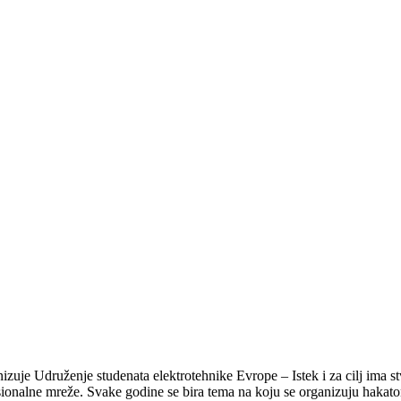
uje Udruženje studenata elektrotehnike Evrope – Istek i za cilj ima stv
esionalne mreže. Svake godine se bira tema na koju se organizuju hakat