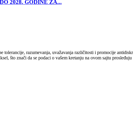
O 2028. GODINE ZA...
cipe tolerancije, razumevanja, uvažavanja različitosti i promocije antid
ksel, što znači da se podaci o vašem kretanju na ovom sajtu prosleđuju