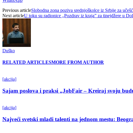
WhatsApp
Previous article
Slobodna zona poziva srednjoškolce iz Srbije za učešć
Next article
U toku su radionice „Pozdrav iz kraja” za tinejdžere u Do
Duško
RELATED ARTICLES
MORE FROM AUTHOR
[akcija]
Sajam poslova i praksi „JobFair – Kreiraj svoju bud
[akcija]
Najveći svetski mladi talenti na jednom mestu: Beo