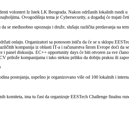
ti volonteri Iz Istek LK Beograda. Nakon održanih lokalnih rundi u 15
ajboljima. Ovogodišnja tema je Cybersecurity, a događaj će trajati četi
da se međusobno upoznaju i druže, slušaju različita predavanja na temu be
ut održati onlajn. Organizatori sa ponosom ističu da će se u sklopu EE
azličitih kompanija iz oblasti IT-a i računarstva širom Evrope doći da
ice i panel diskusiju. EC++ opportunity days će biti otvoren za sve ćla
CV prilože kompanijama i tako steknu priliku da dobiju praksu ili zapos
0
odina postojanja, uspešno je organizovano više od 100 lokalnih i inter
ih komiteta, ima tu čast da organizuje EESTech Challenge finalnu run