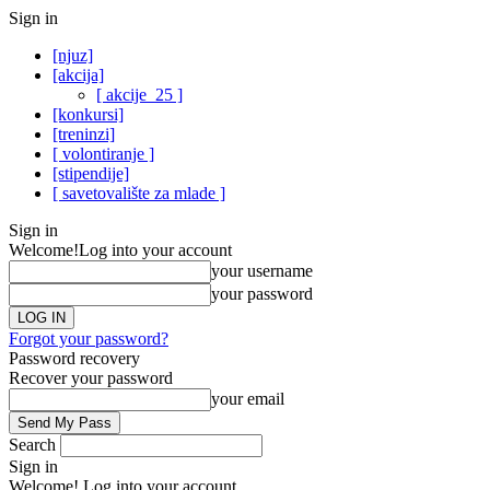
Sign in
[njuz]
[akcija]
[ akcije_25 ]
[konkursi]
[treninzi]
[ volontiranje ]
[stipendije]
[ savetovalište za mlade ]
Sign in
Welcome!
Log into your account
your username
your password
Forgot your password?
Password recovery
Recover your password
your email
Search
Sign in
Welcome! Log into your account