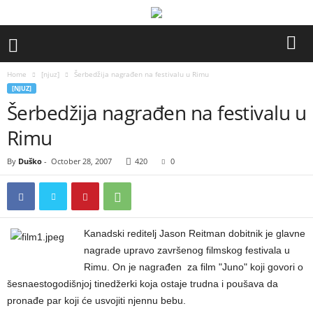
Home
[njuz]
Šerbedžija nagrađen na festivalu u Rimu
[NJUZ]
Šerbedžija nagrađen na festivalu u
Rimu
By
Duško
-
October 28, 2007
420
0
Kanadski reditelj Jason Reitman dobitnik je glavne
nagrade upravo završenog filmskog festivala u
Rimu. On je nagrađen za film "Juno" koji govori o
šesnaestogodišnjoj tinedžerki koja ostaje trudna i poušava da
pronađe par koji će usvojiti njennu bebu.