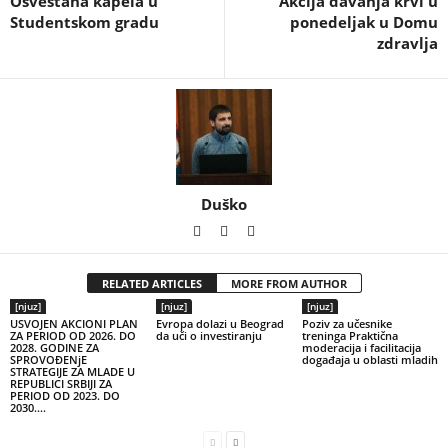
Osveštana kapela u
Akcija davanja krvi u
Studentskom gradu
ponedeljak u Domu
zdravlja
Duško
RELATED ARTICLES
MORE FROM AUTHOR
[njuz]
[njuz]
[njuz]
USVOJEN AKCIONI PLAN
Evropa dolazi u Beograd
Poziv za učesnike
ZA PERIOD OD 2026. DO
da uči o investiranju
treninga Praktična
2028. GODINE ZA
moderacija i facilitacija
SPROVOĐENjE
događaja u oblasti mladih
STRATEGIJE ZA MLADE U
REPUBLICI SRBIJI ZA
PERIOD OD 2023. DO
2030....