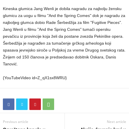
Kineska glumica Jang Wenli je dobila nagradu za najbolju žensku
glumicu za uogu u filmu "And the Spring Comes" dok je nagradu za
najboljeg glumca dobio Rade Šerbedžija za film "Fugitive Pieces".
Jang Wenli u filmu "And the Spring Comes" tumači opersku
pevačicu iz provincije koja želi da postane zvezda Pekinške opera.
Šerbedžija je nagrađen za tumačenje grčkog arheologa koji
spasava jevrejsko siroče u Poljskoj za vreme Drugog svetskog rata.
Žirijem od 150 članova je predsedavao dobitnik Oskara, Danis
Tanović.
{YouTubeVideo id=Z_qX1sx8WRU}
Previous article
Next article