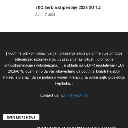
EKO Serbia stipendije 2026 SU TU!
April 17, 2026
[ youth.rs prilikom objavjivanja i plasiranja sadržaja primenjuje principe
tolerancije, razumevanja, uvažavanja različitosti i promocije
antidiskriminacije i volonterizma. ] [ u skladu sa GDPR regulativom (EU)
2016/679, dužni smo da vas obavestimo da youth.rs koristi Fejsbuk
Piksel, što znači da se podaci o vašem kretanju na ovom sajtu prosleđuju
Fejsbuku. ]
Contact us:
admin@youth.rs
EVEN MORE NEWS