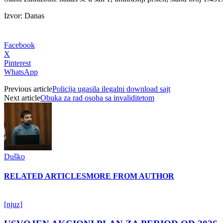
Izvor: Danas
Facebook
X
Pinterest
WhatsApp
Previous article
Policija ugasila ilegalni download sajt
Next article
Obuka za rad osoba sa invaliditetom
Duško
RELATED ARTICLES
MORE FROM AUTHOR
[njuz]