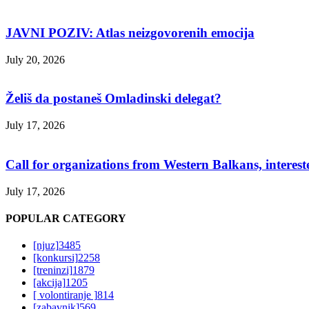
JAVNI POZIV: Atlas neizgovorenih emocija
July 20, 2026
Želiš da postaneš Omladinski delegat?
July 17, 2026
Call for organizations from Western Balkans, interest
July 17, 2026
POPULAR CATEGORY
[njuz]
3485
[konkursi]
2258
[treninzi]
1879
[akcija]
1205
[ volontiranje ]
814
[zabavnik]
569