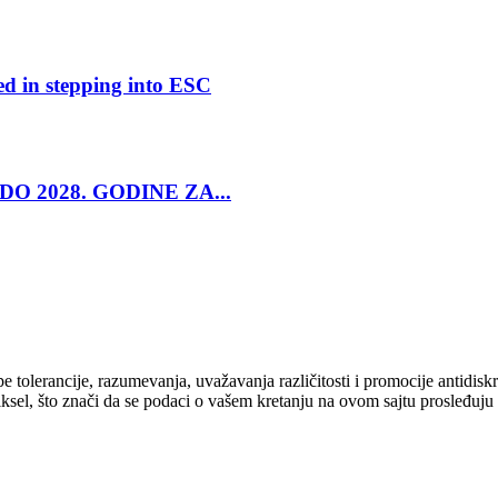
ed in stepping into ESC
O 2028. GODINE ZA...
cipe tolerancije, razumevanja, uvažavanja različitosti i promocije antid
ksel, što znači da se podaci o vašem kretanju na ovom sajtu prosleđuju