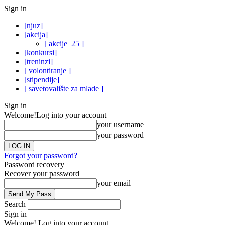
Sign in
[njuz]
[akcija]
[ akcije_25 ]
[konkursi]
[treninzi]
[ volontiranje ]
[stipendije]
[ savetovalište za mlade ]
Sign in
Welcome!
Log into your account
your username
your password
Forgot your password?
Password recovery
Recover your password
your email
Search
Sign in
Welcome! Log into your account