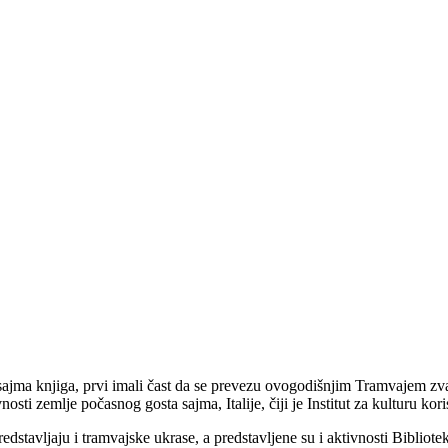
jma knjiga, prvi imali čast da se prevezu ovogodišnjim Tramvajem zvani
ti zemlje počasnog gosta sajma, Italije, čiji je Institut za kulturu ko
edstavljaju i tramvajske ukrase, a predstavljene su i aktivnosti Bibliot