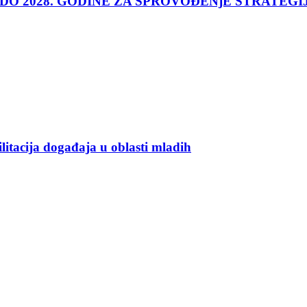
 DO 2028. GODINE ZA SPROVOĐENjE STRATEGI
ilitacija događaja u oblasti mladih