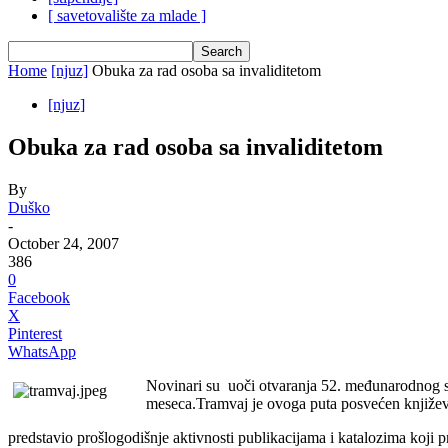
[ savetovalište za mlade ]
Home
[njuz]
Obuka za rad osoba sa invaliditetom
[njuz]
Obuka za rad osoba sa invaliditetom
By
Duško
-
October 24, 2007
386
0
Facebook
X
Pinterest
WhatsApp
Novinari su uoči otvaranja 52. međunarodnog sa
meseca.Tramvaj je ovoga puta posvećen književnos
predstavio prošlogodišnje aktivnosti publikacijama i katalozima koji pr