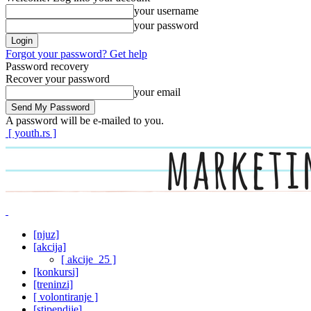
your username
your password
Forgot your password? Get help
Password recovery
Recover your password
your email
A password will be e-mailed to you.
[ youth.rs ]
[njuz]
[akcija]
[ akcije_25 ]
[konkursi]
[treninzi]
[ volontiranje ]
[stipendije]