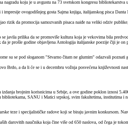
 na nagradu koju je u avgustu na 73 svetskom kongresu bibliotekarstva u
i i impresije ovogodišnjeg gosta Sajma knjiga, italijanskog pisca Danta
postojao rizik da promocija samozvanih pisaca naiđe na veliki odziv pu
 se javila prilika da se promoviše kultura koja je vekovima bila predvod
 je prošle godine objavljena Antologija italijanske poezije čiji je on
a kome su se pod sloganom "Stvarno čitam ne glumim" odazvali poznati 
vo Brdo, a da li će se i u decembru vožnja posvećena književnosti na
 izdanja brojnim korisnicima u Srbije, a ove godine poklon iznosi 5.40
m bibliotekama, SANU i Matici srpskoj, svim fakultetima, institutima 
rske teze i specijalističke radove koji se biraju javnim konkursom. Na
aših darovitih naučnika koja čine više od 650 naslova, od čega je toko