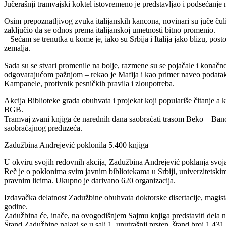
Jučerašnji tramvajski koktel istovremeno je predstavljao i podsećanje
Osim prepoznatljivog zvuka italijanskih kancona, novinari su juče čul
zaključio da se odnos prema italijanskoj umetnosti bitno promenio.
– Sećam se trenutka u kome je, iako su Srbija i Italija jako blizu, 
zemalja.
Sada su se stvari promenile na bolje, razmene su se pojačale i konačno
odgovarajućom pažnjom – rekao je Mafija i kao primer naveo podatak da
Kampanele, protivnik pesničkih pravila i zloupotreba.
Akcija Biblioteke grada obuhvata i projekat koji populariše čitanje 
BGB.
Tramvaj zvani knjiga će narednih dana saobraćati trasom Beko – Bano
saobraćajnog preduzeća.
Zadužbina Andrejević poklonila 5.400 knjiga
U okviru svojih redovnih akcija, Zadužbina Andrejević poklanja svoja
Reč je o poklonima svim javnim bibliotekama u Srbiji, univerzitetski
pravnim licima. Ukupno je darivano 620 organizacija.
Izdavačka delatnost Zadužbine obuhvata doktorske disertacije, magista
godine.
Zadužbina će, inače, na ovogodišnjem Sajmu knjiga predstaviti dela n
Štand Zadužbine nalazi se u sali 1, unutrašnji prsten, štand broj 1.431.