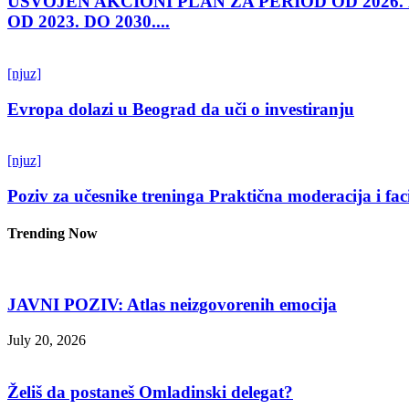
USVOJEN AKCIONI PLAN ZA PERIOD OD 2026.
OD 2023. DO 2030....
[njuz]
Evropa dolazi u Beograd da uči o investiranju
[njuz]
Poziv za učesnike treninga Praktična moderacija i fac
Trending Now
JAVNI POZIV: Atlas neizgovorenih emocija
July 20, 2026
Želiš da postaneš Omladinski delegat?