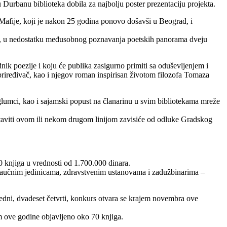
 Durbanu biblioteka dobila za najbolju poster prezentaciju projekta.
 Mafije, koji je nakon 25 godina ponovo došavši u Beograd, i
blike, u nedostatku međusobnog poznavanja poetskih panorama dveju
nik poezije i koju će publika zasigurno primiti sa oduševljenjem i
 priređivač, kao i njegov roman inspirisan životom filozofa Tomaza
glumci, kao i sajamski popust na članarinu u svim bibliotekama mreže
staviti ovom ili nekom drugom linijom zavisiće od odluke Gradskog
0 knjiga u vrednosti od 1.700.000 dinara.
i naučnim jedinicama, zdravstvenim ustanovama i zadužbinarima –
redni, dvadeset četvrti, konkurs otvara se krajem novembra ove
m ove godine objavljeno oko 70 knjiga.