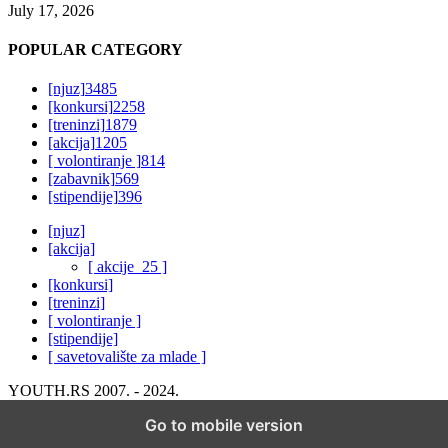
July 17, 2026
POPULAR CATEGORY
[njuz]
3485
[konkursi]
2258
[treninzi]
1879
[akcija]
1205
[ volontiranje ]
814
[zabavnik]
569
[stipendije]
396
[njuz]
[akcija]
[ akcije_25 ]
[konkursi]
[treninzi]
[ volontiranje ]
[stipendije]
[ savetovalište za mlade ]
YOUTH.RS 2007. - 2024.
Go to mobile version