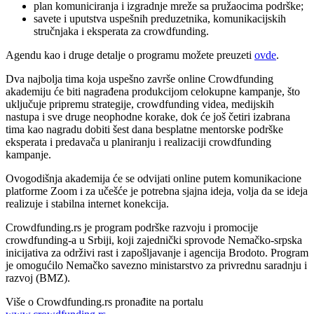
plan komuniciranja i izgradnje mreže sa pružaocima podrške;
savete i uputstva uspešnih preduzetnika, komunikacijskih
stručnjaka i eksperata za crowdfunding.
Agendu kao i druge detalje o programu možete preuzeti
ovde
.
Dva najbolja tima koja uspešno završe online Crowdfunding
akademiju će biti nagrađena produkcijom celokupne kampanje, što
uključuje pripremu strategije, crowdfunding videa, medijskih
nastupa i sve druge neophodne korake, dok će još četiri izabrana
tima kao nagradu dobiti šest dana besplatne mentorske podrške
eksperata i predavača u planiranju i realizaciji crowdfunding
kampanje.
Ovogodišnja akademija će se odvijati online putem komunikacione
platforme Zoom i za učešće je potrebna sjajna ideja, volja da se ideja
realizuje i stabilna internet konekcija.
Crowdfunding.rs je program podrške razvoju i promocije
crowdfunding-a u Srbiji, koji zajednički sprovode Nemačko-srpska
inicijativa za održivi rast i zapošljavanje i agencija Brodoto. Program
je omogućilo Nemačko savezno ministarstvo za privrednu saradnju i
razvoj (BMZ).
Više o Crowdfunding.rs pronađite na portalu