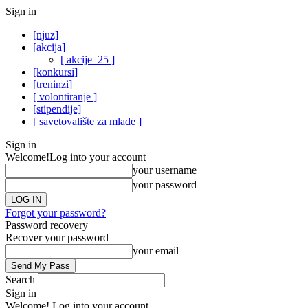
Sign in
[njuz]
[akcija]
[ akcije_25 ]
[konkursi]
[treninzi]
[ volontiranje ]
[stipendije]
[ savetovalište za mlade ]
Sign in
Welcome!
Log into your account
your username
your password
Forgot your password?
Password recovery
Recover your password
your email
Search
Sign in
Welcome! Log into your account