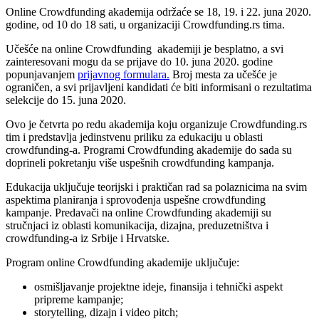
Online Crowdfunding akademija održaće se 18, 19. i 22. juna 2020.
godine, od 10 do 18 sati, u organizaciji Crowdfunding.rs tima.
Učešće na online Crowdfunding akademiji je besplatno, a svi
zainteresovani mogu da se prijave do 10. juna 2020. godine
popunjavanjem
prijavnog formulara.
Broj mesta za učešće je
ograničen, a svi prijavljeni kandidati će biti informisani o rezultatima
selekcije do 15. juna 2020.
Ovo je četvrta po redu akademija koju organizuje Crowdfunding.rs
tim i predstavlja jedinstvenu priliku za edukaciju u oblasti
crowdfunding-a. Programi Crowdfunding akademije do sada su
doprineli pokretanju više uspešnih crowdfunding kampanja.
Edukacija uključuje teorijski i praktičan rad sa polaznicima na svim
aspektima planiranja i sprovođenja uspešne crowdfunding
kampanje. Predavači na online Crowdfunding akademiji su
stručnjaci iz oblasti komunikacija, dizajna, preduzetništva i
crowdfunding-a iz Srbije i Hrvatske.
Program online Crowdfunding akademije uključuje:
osmišljavanje projektne ideje, finansija i tehnički aspekt
pripreme kampanje;
storytelling, dizajn i video pitch;