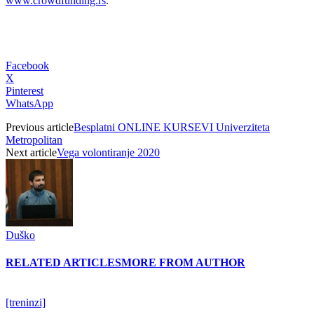
www.crowdfunding.rs
.
Facebook
X
Pinterest
WhatsApp
Previous article
Besplatni ONLINE KURSEVI Univerziteta
Metropolitan
Next article
Vega volontiranje 2020
Duško
RELATED ARTICLES
MORE FROM AUTHOR
[treninzi]