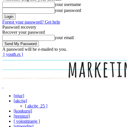
your username
your password
Forgot your password? Get help
Password recovery
Recover your password
your email
A password will be e-mailed to you.
[ youth.rs ]
[njuz]
[akcija]
[ akcije_25 ]
[konkursi]
[treninzi]
[ volontiranje ]
[stipendije]