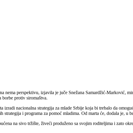
ina nema perspektivu, izjavila je juče Snežana Samardžić-Marković, mini
 borbe protiv siromaštva.
rta izradi nacionalna strategija za mlade Srbije koja bi trebalo da omog
nih strategija i programa za pomoć mladima. Od marta će, dodala je, u b
pućena na sivo tržište, živeći produženo sa svojim roditeljima i zato o