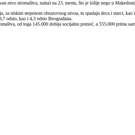
ivan nivo siromaštva, nalazi na 23. mestu, što je lošije nego u Makedonij
ja, sa niskim stepenom obrazovnog nivoa, tu spadaju deca i starci, kao i
 8,7 odsto, kao i 4,3 odsto Beograđana.
siromaštva, od toga 145.000 dobija socijalnu pomoć, a 555.000 prima s