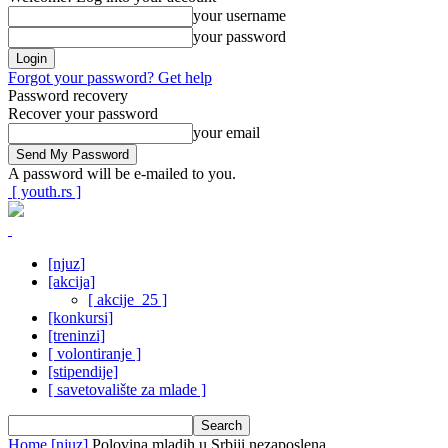
your username
your password
Forgot your password? Get help
Password recovery
Recover your password
your email
A password will be e-mailed to you.
[ youth.rs ]
[njuz]
[akcija]
[ akcije_25 ]
[konkursi]
[treninzi]
[ volontiranje ]
[stipendije]
[ savetovalište za mlade ]
Home
[njuz]
Polovina mladih u Srbiji nezaposlena