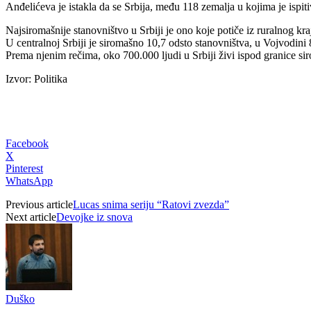
Anđelićeva je istakla da se Srbija, među 118 zemalja u kojima je ispit
Najsiromašnije stanovništvo u Srbiji je ono koje potiče iz ruralnog kra
U centralnoj Srbiji je siromašno 10,7 odsto stanovništva, u Vojvodini
Prema njenim rečima, oko 700.000 ljudi u Srbiji živi ispod granice 
Izvor: Politika
Facebook
X
Pinterest
WhatsApp
Previous article
Lucas snima seriju “Ratovi zvezda”
Next article
Devojke iz snova
Duško