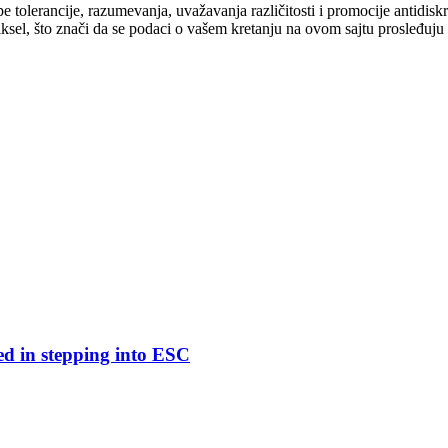
cipe tolerancije, razumevanja, uvažavanja različitosti i promocije antid
ksel, što znači da se podaci o vašem kretanju na ovom sajtu prosleđuju
ed in stepping into ESC