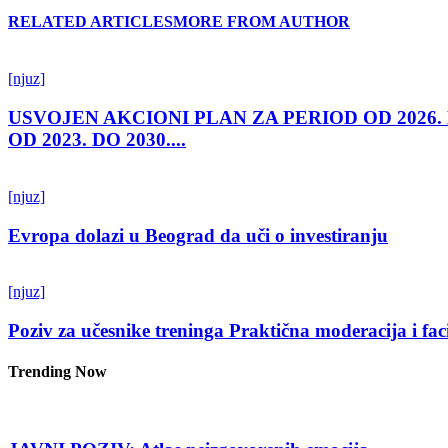
RELATED ARTICLES
MORE FROM AUTHOR
[njuz]
USVOJEN AKCIONI PLAN ZA PERIOD OD 2026.
OD 2023. DO 2030....
[njuz]
Evropa dolazi u Beograd da uči o investiranju
[njuz]
Poziv za učesnike treninga Praktična moderacija i fac
Trending Now