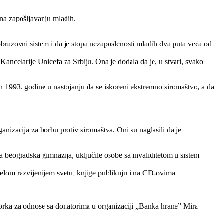
 na zapošljavanju mladih.
brazovni sistem i da je stopa nezaposlenosti mladih dva puta veća od
r Kancelarije Unicefa za Srbiju. Ona je dodala da je, u stvari, svako
n 1993. godine u nastojanju da se iskoreni ekstremno siromaštvo, a da
anizacija za borbu protiv siromaštva. Oni su naglasili da je
 beogradska gimnazija, uključile osobe sa invaliditetom u sistem
i celom razvijenijem svetu, knjige publikuju i na CD-ovima.
atorka za odnose sa donatorima u organizaciji „Banka hrane” Mira