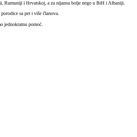
i, Rumuniji i Hrvatskoj, a za nijansu bolje nego u BiH i Albaniji.
 porodice sa pet i više članova.
amo jednokratnu pomoć.