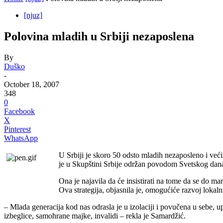
[njuz]
Polovina mladih u Srbiji nezaposlena
By
Duško
-
October 18, 2007
348
0
Facebook
X
Pinterest
WhatsApp
U Srbiji je skoro 50 odsto mladih nezaposleno i već
je u Skupštini Srbije održan povodom Svetskog dana
Ona je najavila da će insistirati na tome da se do ma
Ova strategija, objasnila je, omogućiće razvoj lokal
– Mlada generacija kod nas odrasla je u izolaciji i povučena u sebe, u
izbeglice, samohrane majke, invalidi – rekla je Samardžić.