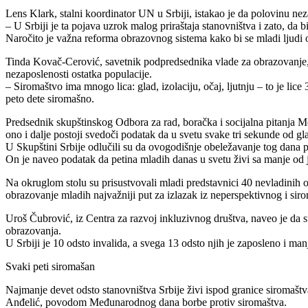
Lens Klark, stalni koordinator UN u Srbiji, istakao je da polovinu ne
– U Srbiji je ta pojava uzrok malog priraštaja stanovništva i zato, da
Naročito je važna reforma obrazovnog sistema kako bi se mladi ljudi os
Tinda Kovač-Cerović, savetnik podpredsednika vlade za obrazovanje, r
nezaposlenosti ostatka populacije.
– Siromaštvo ima mnogo lica: glad, izolaciju, očaj, ljutnju – to je lice
peto dete siromašno.
Predsednik skupštinskog Odbora za rad, boračka i socijalna pitanja M
ono i dalje postoji svedoči podatak da u svetu svake tri sekunde od gl
U Skupštini Srbije odlučili su da ovogodišnje obeležavanje tog dana p
On je naveo podatak da petina mladih danas u svetu živi sa manje od 
Na okruglom stolu su prisustvovali mladi predstavnici 40 nevladinih or
obrazovanje mladih najvažniji put za izlazak iz neperspektivnog i sir
Uroš Čubrović, iz Centra za razvoj inkluzivnog društva, naveo je da 
obrazovanja.
U Srbiji je 10 odsto invalida, a svega 13 odsto njih je zaposleno i man
Svaki peti siromašan
Najmanje devet odsto stanovništva Srbije živi ispod granice siromašt
Anđelić, povodom Međunarodnog dana borbe protiv siromaštva.