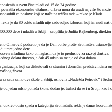
zaposlenih u svetu čine mladi od 15 do 24 godine.
 bi povratila ekonomsku vitalnost, država mora da uradi najviše što može
posobili za poslove koji se traže na tržištu rada – rekao je Klark.
ekla je da 80 odsto mladih nije zadovoljno izborom koji im nudi naš o
 300.000 dece i mladih u Srbiji – saopštila je Judita Rajhenberg, direkto
eho Omerović podsetio je da je Dan borbe protiv siromaštva ustanovlje
adi umre jedno dete.
osvete mladima kako bi naglasili da je to preduslov za razvoj društva.
jednog dolara dnevno, a čak 45 odsto sa manje od dva dolara.
ganizacija, koji su diskutovali sa stranim i domaćim predstavnicima org
omašnog života.
su za sada samo dve škole u Srbiji, osnovna „Nadežda Petrović” i Sedma
je od jedan odsto pohađa škole, dodao je, tražeći da se i u Srbiji, kao 
va, dok 20 odsto spada u kategoriju siromašnih, rekla je danas koordin