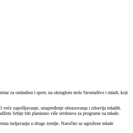
star za omladinu i sport, na okruglom stolu Siromaštvo i mladi, koji
ući veće zapošljavanje, unapređenje obrazovanja i zdravlja mladih.
udžetu Srbije biti planirano više sredstava za programe za mlade.
krenuta iseljavanju u druge zemlje. Naročito su ugrožene mlade