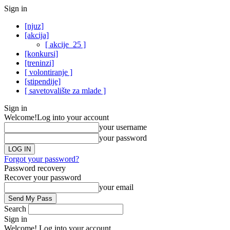
Sign in
[njuz]
[akcija]
[ akcije_25 ]
[konkursi]
[treninzi]
[ volontiranje ]
[stipendije]
[ savetovalište za mlade ]
Sign in
Welcome!
Log into your account
your username
your password
Forgot your password?
Password recovery
Recover your password
your email
Search
Sign in
Welcome! Log into your account