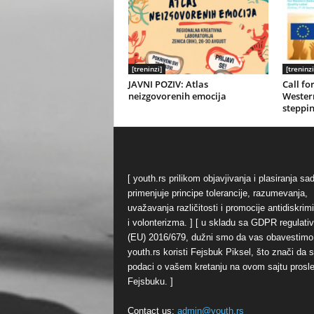
[treninzi]
[treninzi
JAVNI POZIV: Atlas
Call fo
neizgovorenih emocija
Western
steppin
[ youth.rs prilikom objavjivanja i plasiranja sa
primenjuje principe tolerancije, razumevanja,
uvažavanja različitosti i promocije antidiskrim
i volonterizma. ] [ u skladu sa GDPR regulati
(EU) 2016/679, dužni smo da vas obavestimo
youth.rs koristi Fejsbuk Piksel, što znači da 
podaci o vašem kretanju na ovom sajtu prosl
Fejsbuku. ]
Contact us:
admin@youth.rs