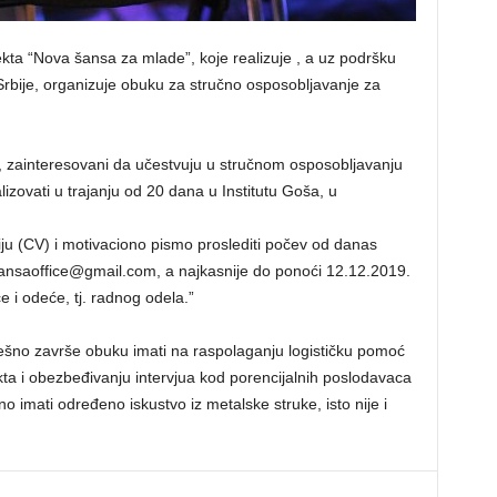
kta “Nova šansa za mlade”, koje realizuje , a uz podršku
Srbije, organizuje obuku za stručno osposobljavanje za
, zainteresovani da učestvuju u stručnom osposobljavanju
izovati u trajanju od 20 dana u Institutu Goša, u
iju (CV) i motivaciono pismo proslediti počev od danas
ansaoffice@gmail.com, a najkasnije do ponoći 12.12.2019.
e i odeće, tj. radnog odela.”
ešno završe obuku imati na raspolaganju logističku pomoć
ta i obezbeđivanju intervjua kod porencijalnih poslodavaca
jno imati određeno iskustvo iz metalske struke, isto nije i