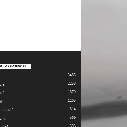
PULAR CATEGORY
3485
2258
rsi]
1879
nzi]
1205
a]
814
ntiranje ]
569
vnik]
396
ndije]