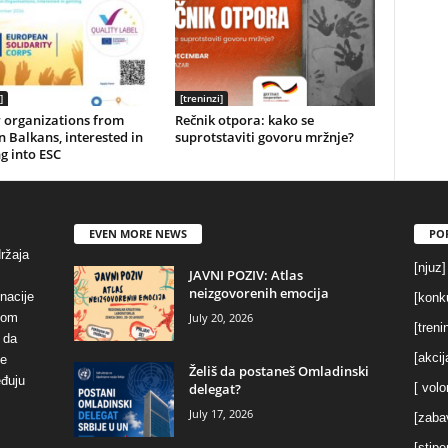
]
[treninzi]
r organizations from
Rečnik otpora: kako se
 Balkans, interested in
suprotstaviti govoru mržnje?
g into ESC
EVEN MORE NEWS
PO
držaja
[njuz]
JAVNI POZIV: Atlas
neizgovorenih emocija
inacije
[konku
July 20, 2026
vom
[treni
 da
[akcij
se
Želiš da postaneš Omladinski
eđuju
delegat?
[ volo
July 17, 2026
[zaba
[stipe