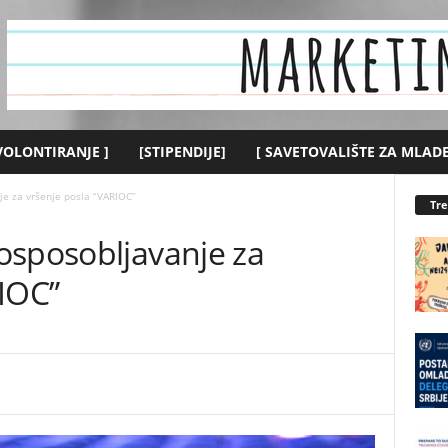
 VOLONTIRANJE ]
[STIPENDIJE]
[ SAVETOVALIŠTE ZA MLADE
e za vršenje posla “VARIOC”
Tr
osposobljavanje za
RIOC”