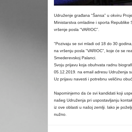
Udruženje građana “Šansa” u okviru Proje
Ministarstva omladine i sporta Republike 
vršenje posla “VARIOC”.
“Pozivaju se svi mladi od 18 do 30 godina
na vršenju posla “VARIOC”, koje će se real
Smederevskoj Palanci.
Svoju prijavu koja obuhvata radnu biograf
05.12.2019. na email adresu Udruženja s
Uz prijavu navesti i potrebnu veličinu obuć
Napominjemo da će svi kandidati koji usp
našeg Udruženja pri uspostavljanju kontak
iz ove oblasti u našoj zemlji. Iako je požel
nužno.