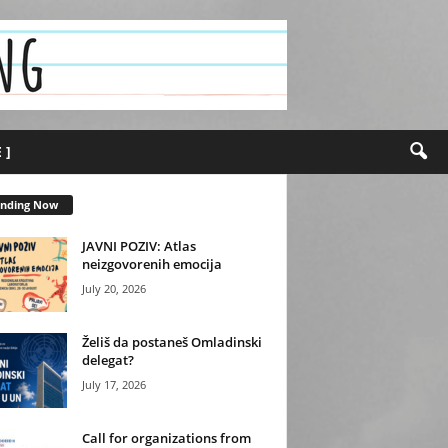
 ]
ending Now
JAVNI POZIV: Atlas
neizgovorenih emocija
July 20, 2026
Želiš da postaneš Omladinski
delegat?
July 17, 2026
Call for organizations from