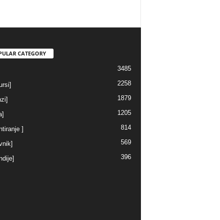
PULAR CATEGORY
3485
2258
rsi]
1879
nzi]
1205
a]
814
ntiranje ]
569
vnik]
396
ndije]