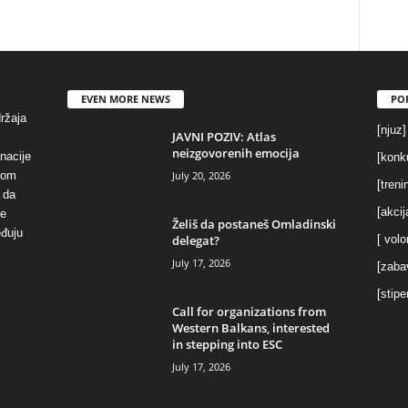
EVEN MORE NEWS
PO
držaja
[njuz]
JAVNI POZIV: Atlas
neizgovorenih emocija
inacije
[konku
July 20, 2026
vom
[treni
 da
[akcij
se
Želiš da postaneš Omladinski
eđuju
delegat?
[ volo
July 17, 2026
[zaba
[stipe
Call for organizations from
Western Balkans, interested
in stepping into ESC
July 17, 2026