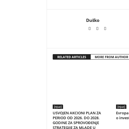
Duško
RELATED ARTICLES
MORE FROM AUTHOR
[njuz]
[njuz]
USVOJEN AKCIONI PLAN ZA
Evropa 
PERIOD OD 2026. DO 2028.
o inves
GODINE ZA SPROVOĐENjE
STRATEGIJE ZA MLADE U