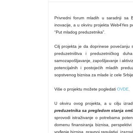
Privredni forum mladih u saradnji sa 
inovacije, a u okviru projekta Web4Yes p
“Put mladog preduzetnika”.
Cilј projekta je da doprinese povećanju s
preduzetništva i preduzetničkog duh
samozapošlјavanje, zapošlјavanje i aktivi
potencijalnih i postojećih mladih pred
sopstvenog biznisa za mlade iz cele Srbije
Više o projektu možete pogledati
OVDE
.
U okviru ovog projekta, a u cilju izr
preduzetnika sa pregledom stanja omla
sprovodi istraživanje o potrebama poten
domenu finansiranja biznisa, perspektiv
vođenje biznisa, pravnoj regulativi, izazov