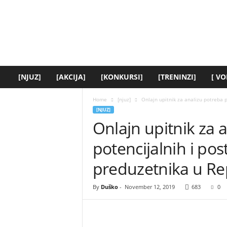
[
y
o
u
t
h
.
[NJUZ]
[AKCIJA]
[KONKURSI]
[TRENINZI]
[ VO
r
s
Home
[njuz]
Onlajn upitnik za analizu potreba p
]
[NJUZ]
Onlajn upitnik za 
potencijalnih i pos
preduzetnika u Rep
By
Duško
-
November 12, 2019
683
0