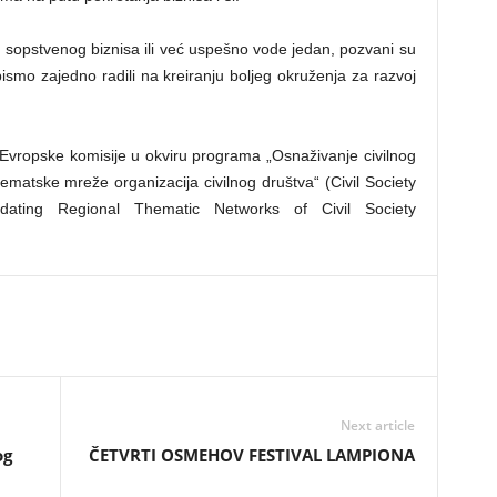
nju sopstvenog biznisa ili već uspešno vode jedan, pozvani su
bismo zajedno radili na kreiranju boljeg okruženja za razvoj
vropske komisije u okviru programa „Osnaživanje civilnog
matske mreže organizacija civilnog društva“ (Civil Society
dating Regional Thematic Networks of Civil Society
Next article
og
ČETVRTI OSMEHOV FESTIVAL LAMPIONA