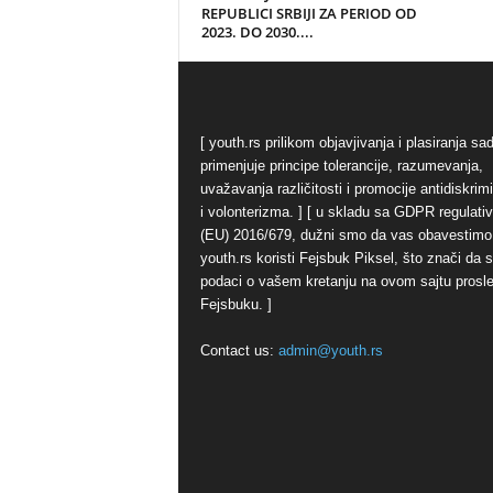
REPUBLICI SRBIJI ZA PERIOD OD
2023. DO 2030....
[ youth.rs prilikom objavjivanja i plasiranja sa
primenjuje principe tolerancije, razumevanja,
uvažavanja različitosti i promocije antidiskrim
i volonterizma. ] [ u skladu sa GDPR regulati
(EU) 2016/679, dužni smo da vas obavestimo
youth.rs koristi Fejsbuk Piksel, što znači da 
podaci o vašem kretanju na ovom sajtu prosl
Fejsbuku. ]
Contact us:
admin@youth.rs