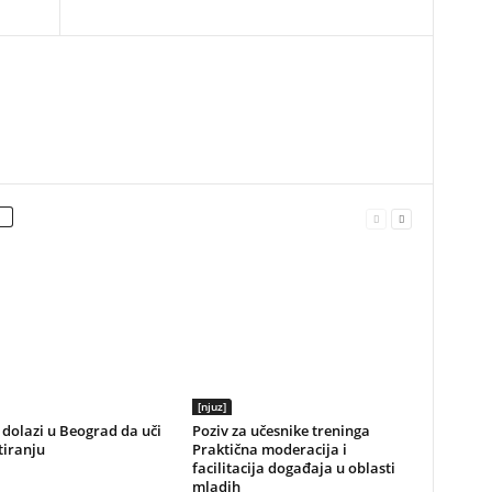
[njuz]
dolazi u Beograd da uči
Poziv za učesnike treninga
tiranju
Praktična moderacija i
facilitacija događaja u oblasti
mladih