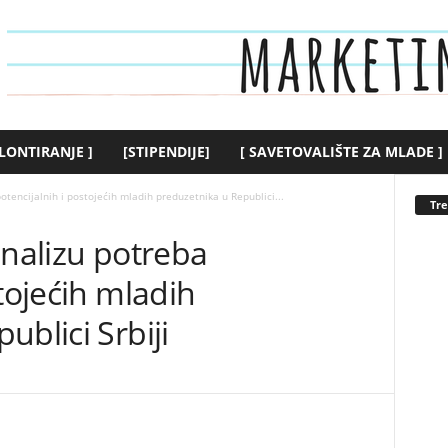
LONTIRANJE ]
[STIPENDIJE]
[ SAVETOVALIŠTE ZA MLADE ]
otencijalnih i postojećih mladih preduzetnika u Republici...
Tr
analizu potreba
tojećih mladih
ublici Srbiji