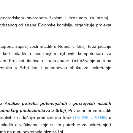
Beogradskom otvorenom školom i Institutom za razvoj i
održanog od strane Evropske komisije, organizuje projekat
tepena zapošlјivosti mladih u Republici Srbiji kroz jačanje
a kod mladih i podizanjem njihovih kompetencija za
zam. Projekat obuhvata izradu analize i istraživanje potreba
uzetnika u Srbiji kao i petodnevnu obuku za pokretanje
.
ade
Analize potreba potencijalnih i postojećih mladih
dinskog preduzetništva u Srbiji
, Privredni forum mladih
cijalnih i sadašnjih preduzetnika kroz
ONLINE UPITNIK
u
i mladih o veštinama koje su im potrebne za pokretanje i
ima na putu pokretanja biznisa i sl.