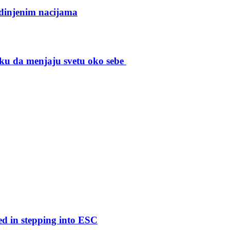
edinjenim nacijama
liku da menjaju svetu oko sebe
ed in stepping into ESC