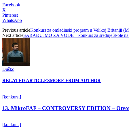
Facebook
X
Pinterest
WhatsApp
Previous article
Konkurs za omladinski program u Velikoj Britaniji (
Next article
SARAĐUJMO ZA VODE – konkurs za srednje škole na s
Duško
RELATED ARTICLES
MORE FROM AUTHOR
[konkursi]
13. MikroFAF – CONTROVERSY EDITION – Otvoren 
[konkursi]