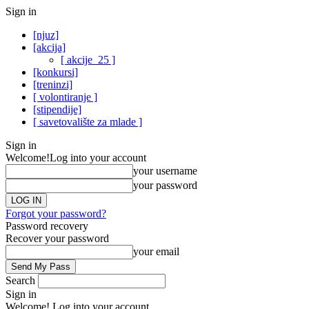
Sign in
[njuz]
[akcija]
[ akcije_25 ]
[konkursi]
[treninzi]
[ volontiranje ]
[stipendije]
[ savetovalište za mlade ]
Sign in
Welcome!
Log into your account
your username
your password
Forgot your password?
Password recovery
Recover your password
your email
Search
Sign in
Welcome! Log into your account