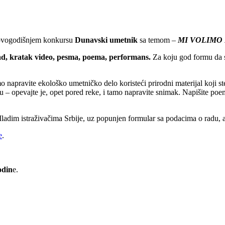
a ovogodišnjem konkursu
Dunavski umetnik
sa temom –
MI VOLIMO
ad,
kratak video, pesma, poema, performans.
Za koju god formu da s
mo napravite ekološko umetničko delo koristeći prirodni materijal koji 
u – opevajte je, opet pored reke, i tamo napravite snimak. Napišite poe
Mladim istraživačima Srbije, uz popunjen formular sa podacima o radu, 
e
.
odin
e.