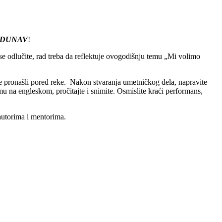
 DUNAV
!
e odlučite, rad treba da reflektuje ovogodišnju temu „Mi volimo
ste pronašli pored reke. Nakon stvaranja umetničkog dela, napravite
mu na engleskom, pročitajte i snimite. Osmislite kraći performans,
autorima i mentorima.