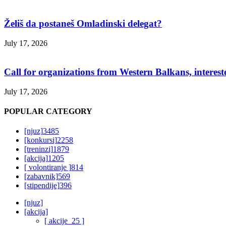
Želiš da postaneš Omladinski delegat?
July 17, 2026
Call for organizations from Western Balkans, interest
July 17, 2026
POPULAR CATEGORY
[njuz]
3485
[konkursi]
2258
[treninzi]
1879
[akcija]
1205
[ volontiranje ]
814
[zabavnik]
569
[stipendije]
396
[njuz]
[akcija]
[ akcije_25 ]