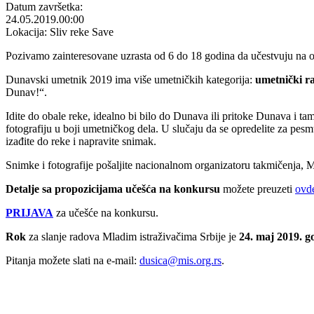
Datum završetka:
24.05.2019.
00:00
Lokacija: Sliv reke Save
Pozivamo zainteresovane uzrasta od 6 do 18 godina da učestvuju n
Dunavski umetnik 2019 ima više umetničkih kategorija:
umetnički r
Dunav!“.
Idite do obale reke, idealno bi bilo do Dunava ili pritoke Dunava i ta
fotografiju u boji umetničkog dela. U slučaju da se opredelite za pesm
izađite do reke i napravite snimak.
Snimke i fotografije pošaljite nacionalnom organizatoru takmičenja, 
Detalje sa propozicijama učešća na konkursu
možete preuzeti
ovd
PRIJAVA
za učešće na konkursu.
Rok
za slanje radova Mladim istraživačima Srbije je
24. maj 2019. g
Pitanja možete slati na e-mail:
dusica@mis.org.rs
.