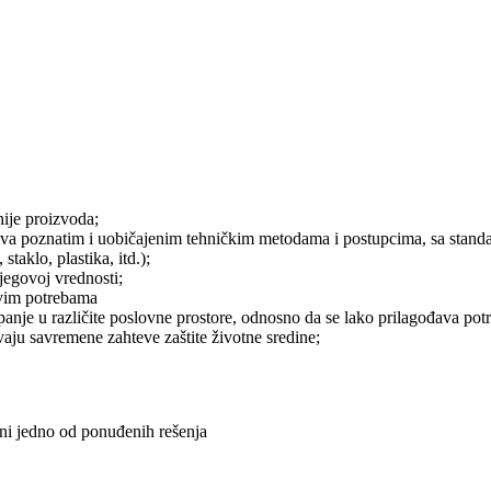
nije proizvoda;
iva poznatim i uobičajenim tehničkim metodama i postupcima, sa standard
staklo, plastika, itd.);
jegovoj vrednosti;
ovim potrebama
panje u različite poslovne prostore, odnosno da se lako prilagođava pot
aju savremene zahteve zaštite životne sredine;
i ni jedno od ponuđenih rešenja