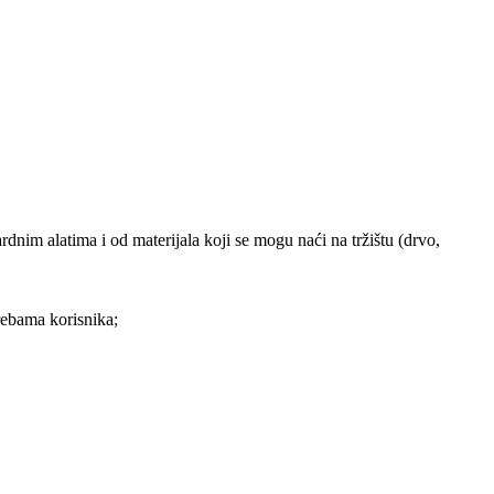
nim alatima i od materijala koji se mogu naći na tržištu (drvo,
rebama korisnika;