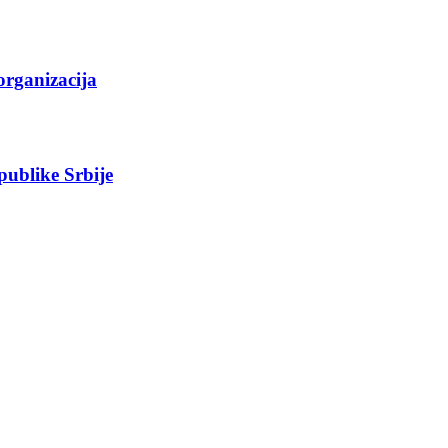
organizacija
epublike Srbije