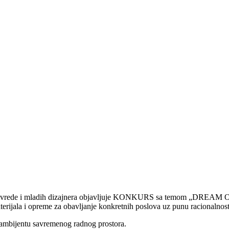
e privrede i mladih dizajnera objavljuje KONKURS sa temom „DREAM O
erijala i opreme za obavljanje konkretnih poslova uz punu racionalnost
u ambijentu savremenog radnog prostora.