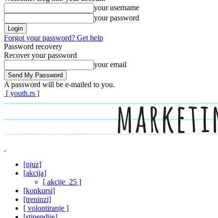
your username
your password
Forgot your password? Get help
Password recovery
Recover your password
your email
A password will be e-mailed to you.
[ youth.rs ]
[njuz]
[akcija]
[ akcije_25 ]
[konkursi]
[treninzi]
[ volontiranje ]
[stipendije]