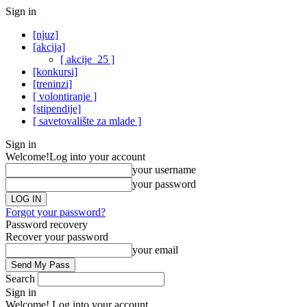
Sign in
[njuz]
[akcija]
[ akcije_25 ]
[konkursi]
[treninzi]
[ volontiranje ]
[stipendije]
[ savetovalište za mlade ]
Sign in
Welcome!
Log into your account
your username
your password
Forgot your password?
Password recovery
Recover your password
your email
Search
Sign in
Welcome! Log into your account