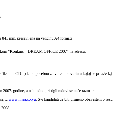
;
e 841 mm, presavijena na veličinu A4 formata;
 naznakom "Konkurs – DREAM OFFICE 2007" na adresu:
e file-a na CD-u) kao i posebnu zatvorenu kovertu u kojoj se prilaže Izj
r 2007. godine, a naknadno pristigli radovi se neće razmatrati.
 sajtu
www.nitea.co.yu
. Svi kandidati će biti pismeno obavešteni o rez
 2008.