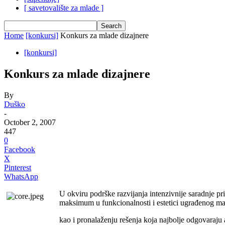
[ savetovalište za mlade ]
Home
[konkursi]
Konkurs za mlade dizajnere
[konkursi]
Konkurs za mlade dizajnere
By
Duško
-
October 2, 2007
447
0
Facebook
X
Pinterest
WhatsApp
U okviru podrške razvijanja intenzivnije saradnj
maksimum u funkcionalnosti i estetici ugrađenog mat
kao i pronalaženju rešenja koja najbolje odgovaraj