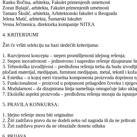
Ranko Bočina, arhitekta, Fakulet primenjenih umetnosti
Zoran Bulajić, arhitekta, Fakulet primenjenih umetnosti
Tamara Škulić, arhitekta, Arhitektonski fakultet u Beogradu
Jelena Matić, arhitekta, Šumarski fakultet
Vesna Ječmenica, direktorka kompanije NITEA
4. KRITERIJUMI
Žiri će vršiti selekciju na bazi sledećih kriterijuma:
1. Razvijenost koncepta – stepen promišljenosti idejnog rešenja;
2. Stepen inovativnosti – jedinstveno i napredno rešenje dizajnirane li
3. Tehnološka izvodljivost – predložena rešenja treba da budu izvodlj
pločasti materijal, medijapan, furnirani medijapan, metal, tekstil i koža, 
4. Estetika – u kojoj meri vizuelna komponenta proizvoda doprinosi n
5. Funkcionalnost – proizvod u potpunosti prilagođen čoveku i njeg
6. Modularnost – da dizajnirana linija nameštaja omogućuje lako ukla
7. Ekološki aspekti proizvoda – predložena rešenja moraju da ispunjav
5. PRAVILA KONKURSA:
1. Idejno rešenje mora biti originalno
2. Žiri zadržava pravo da ne dodeli neku od nagrada ili da ne prihvat
3. Žiri zadržava pravo da ne obrazlaže donetu odluku
6. PRIJAVA