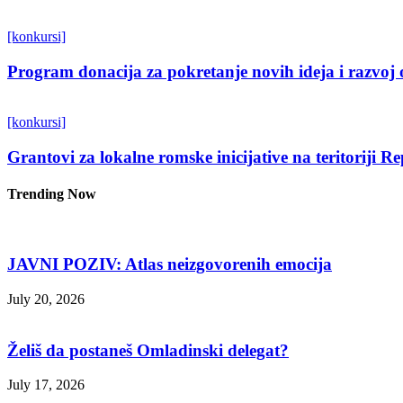
[konkursi]
Program donacija za pokretanje novih ideja i razvoj 
[konkursi]
Grantovi za lokalne romske inicijative na teritoriji R
Trending Now
JAVNI POZIV: Atlas neizgovorenih emocija
July 20, 2026
Želiš da postaneš Omladinski delegat?
July 17, 2026