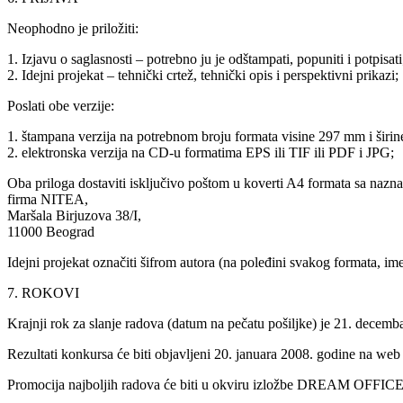
Neophodno je priložiti:
1. Izjavu o saglasnosti – potrebno ju je odštampati, popuniti i potpisati
2. Idejni projekat – tehnički crtež, tehnički opis i perspektivni prikazi;
Poslati obe verzije:
1. štampana verzija na potrebnom broju formata visine 297 mm i širin
2. elektronska verzija na CD-u formatima EPS ili TIF ili PDF i JPG;
Oba priloga dostaviti isključivo poštom u koverti A4 formata sa
firma NITEA,
Maršala Birjuzova 38/I,
11000 Beograd
Idejni projekat označiti šifrom autora (na poleđini svakog formata, im
7. ROKOVI
Krajnji rok za slanje radova (datum na pečatu pošiljke) je 21. decemba
Rezultati konkursa će biti objavljeni 20. januara 2008. godine na web
Promocija najboljih radova će biti u okviru izložbe DREAM OFFICE