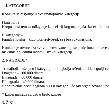
1. KATEGORIJE
Konkurs se raspisuje u dve ravnopravne kategorije:
I kategorija –
Korpusni sistem za odlaganje kancelarijskog materijala- kaseta, komod
II kategorija –
Familija fotelja – klub fotelja/dvosed, sa i bez rukonaslona;
Konkurs je otvoren za sve zainteresovane koji se profesionalno bave 
maksimalno jednim radom u svakoj kategoriji.
2. NAGRADE*
Tri najbolja rešenja u I kategoriji i tri najbolja rešenja u II kategorij
I nagrada – 100 000 dinara
II nagrada – 60 000 dinara
III nagrada – 40 000 dinara,
a dobitnicima prvih nagrada u I i II kategoriji će biti organizovana i p
* Iznosi nagrada su dati u bruto iznosu
3. ŽIRI