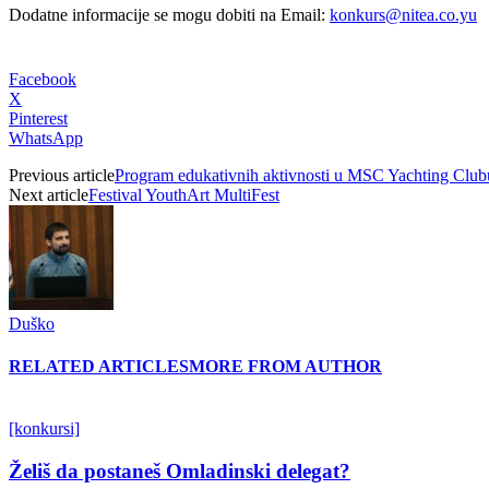
Dodatne informacije se mogu dobiti na Email:
konkurs@nitea.co.yu
Facebook
X
Pinterest
WhatsApp
Previous article
Program edukativnih aktivnosti u MSC Yachting Clu
Next article
Festival YouthArt MultiFest
Duško
RELATED ARTICLES
MORE FROM AUTHOR
[konkursi]
Želiš da postaneš Omladinski delegat?