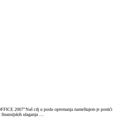
FFICE 2007"Naš cilj u poslu opremanja nameštajem je postići
 finansijskih ulaganja …