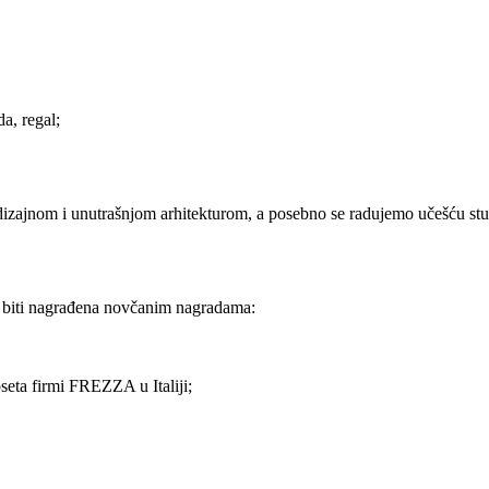
a, regal;
dizajnom i unutrašnjom arhitekturom, a posebno se radujemo učešću stud
i će biti nagrađena novčanim nagradama:
oseta firmi FREZZA u Italiji;