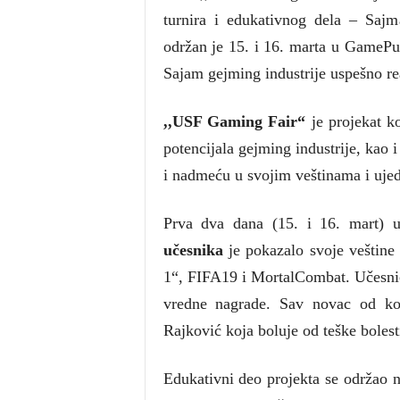
turnira i edukativnog dela – Sajm
održan je 15. i 16. marta u GamePu
Sajam gejming industrije uspešno r
,,USF Gaming Fair“
je projekat k
potencijala gejming industrije, kao i
i nadmeću u svojim veštinama i uje
Prva dva dana (15. i 16. mart) 
učesnika
je pokazalo svoje veštin
1“, FIFA19 i MortalCombat. Učesnici 
vredne nagrade. Sav novac od koti
Rajković koja boluje od teške bolest
Edukativni deo projekta se održao 