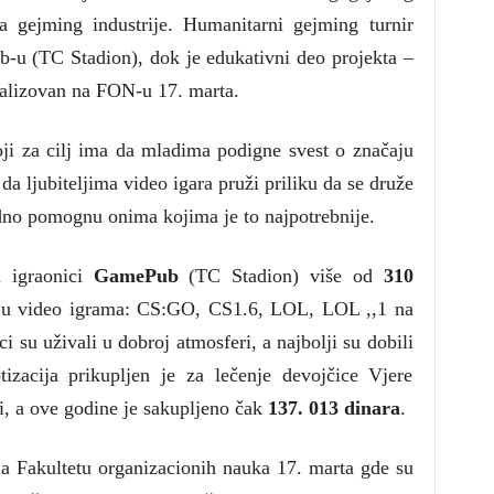
a gejming industrije. Humanitarni gejming turnir
b-u (TC Stadion), dok je edukativni deo projekta –
ealizovan na FON-u 17. marta.
oji za cilj ima da mladima podigne svest o značaju
 da ljubiteljima video igara pruži priliku da se druže
dno pomognu onima kojima je to najpotrebnije.
u igraonici
GamePub
(TC Stadion) više od
310
e u video igrama: CS:GO, CS1.6, LOL, LOL ,,1 na
su uživali u dobroj atmosferi, a najbolji su dobili
zacija prikupljen je za lečenje devojčice Vjere
i, a ove godine je sakupljeno čak
137. 013 dinara
.
na Fakultetu organizacionih nauka 17. marta gde su