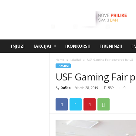
[
y
o
u
t
h
.
[NJUZ]
[AKCIJA]
[KONKURSI]
[TRENINZI]
[
r
s
Home
[akcija]
USF Gaming Fair powered by LG
]
[AKCIJA]
USF Gaming Fair 
By
Duško
-
March 28, 2019
539
0