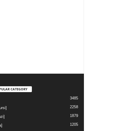
PULAR CATEGORY
3485
2258
rsi]
1879
nzi]
1205
a]