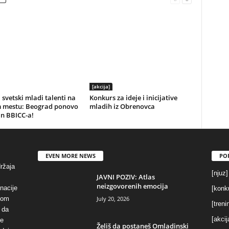
[akcija]
 svetski mladi talenti na
Konkurs za ideje i inicijative
 mestu: Beograd ponovo
mladih iz Obrenovca
n BBICC-a!
EVEN MORE NEWS
PO
držaja
[njuz]
JAVNI POZIV: Atlas
neizgovorenih emocija
inacije
[konku
July 20, 2026
vom
[treni
 da
[akcij
se
Želiš da postaneš Omladinski