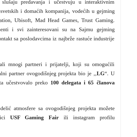
 slušaju predavanja i učestvuju u interaktivnim
 svetskih i domaćih kompanija, vodećih u gejming
Nation, Ubisoft, Mad Head Games, Trust Gaming.
denti i svi zainteresovani su na Sajmu gejming
kontakt sa poslodavcima iz najbrže rastuće industrije
i mnogi partneri i prijatelji, koji su omogućili
lni partner ovogodišnjeg projekta bio je ,,
LG
“. U
ekta učestvovalo preko
100 delegata i 65 članova
delić atmosfere sa ovogodišnjeg projekta možete
nici
USF Gaming Fair
ili instagram profilu