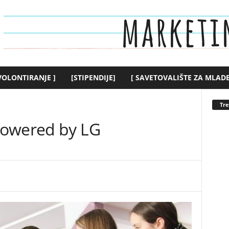
 VOLONTIRANJE ]
[STIPENDIJE]
[ SAVETOVALIŠTE ZA MLADE
Tr
powered by LG