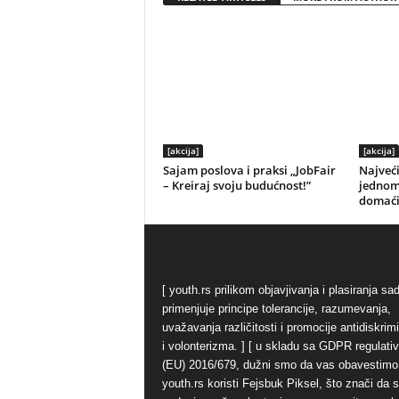
[akcija]
[akcija]
Sajam poslova i praksi „JobFair
Najveći
– Kreiraj svoju budućnost!”
jednom
domaći
[ youth.rs prilikom objavjivanja i plasiranja sa
primenjuje principe tolerancije, razumevanja,
uvažavanja različitosti i promocije antidiskrim
i volonterizma. ] [ u skladu sa GDPR regulati
(EU) 2016/679, dužni smo da vas obavestimo
youth.rs koristi Fejsbuk Piksel, što znači da 