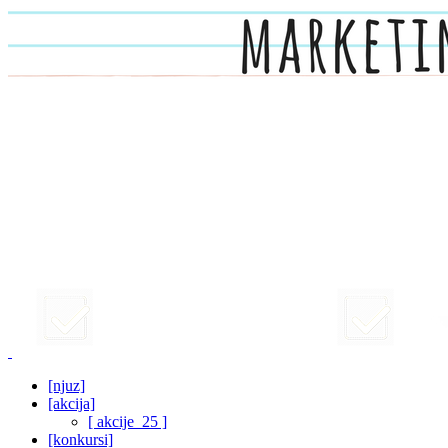
[njuz]
[akcija]
[ akcije_25 ]
[konkursi]