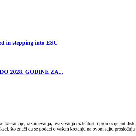
ed in stepping into ESC
O 2028. GODINE ZA...
cipe tolerancije, razumevanja, uvažavanja različitosti i promocije antid
ksel, što znači da se podaci o vašem kretanju na ovom sajtu prosleđuju