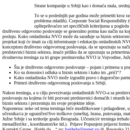
Strane kompanije u Srbiji kao i domaća mala, srednj
To se u poslednjih par godina može primetiti kroz ra
problema mladih).
Corporate Social Responsibility
(
opšteprihvaćen set specifičnih kriterijuma u pogledu
društveno odgovorno poslovanje se generalno poima kao način na koji
posluju.
Kako omladinska NVO može da sarađuje sa biznis sektoro
projekat koji će imati za cilj informisanje i edukaciju omladinskih 
konceptom
društveno odgovornog poslovanja, da se upoznaju sa načini
predstavnici biznis sektora, imaće priliku da se upoznaju sa primerim
dvodnevna treninga za tri grupe predstavnika NVO iz Vojvodine, Južn
Šta je
društveno odgovorno poslovanje – pojam i primena u pra
Ko su donosioci odluka u biznis sektoru i kako im „prići“?
Kako omladinska NVO može izgraditi pravo i dugoročno partne
Primeri društveno odgovornog poslovanja u Srbiji.
Nakon treninga, a u cilju povezivanja omladinskih NVO-a sa predstvn
poslovanju na kojima će biti pozvani predstavnici domaćih i stranih
biznis sektora i prezentuju im svoje projektne ideje.
Napomena: neke od tema treninga biće modifikovane i prilagođene, u z
učesnika/ca je ograničen!
Sve troškove (smeštaj, hrana, putovanja, m
Južne Srbije i sa teritorije grada Beograda. Učesnici/e treninga trebal
menadžeri/ke , koordinatori/ke itd.).
Prijave
Popunjeni prijavni for
Kontakti Grupe „Hajde da…“ su:
hajdeda@eunet.yu
ili Resavska 21