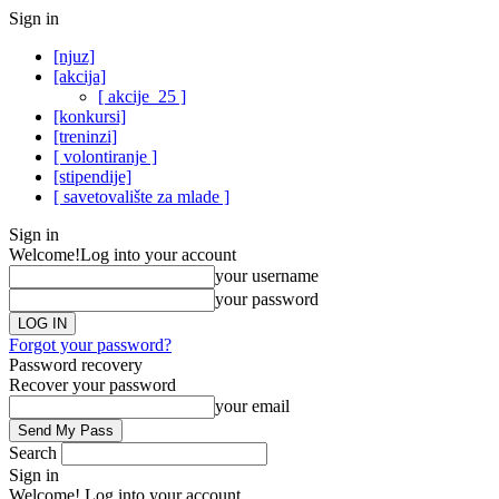
Sign in
[njuz]
[akcija]
[ akcije_25 ]
[konkursi]
[treninzi]
[ volontiranje ]
[stipendije]
[ savetovalište za mlade ]
Sign in
Welcome!
Log into your account
your username
your password
Forgot your password?
Password recovery
Recover your password
your email
Search
Sign in
Welcome! Log into your account