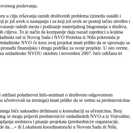
ovornog poslovanja.
u u cilju rešavanja raznih
društvenih problema (između ostalih i
e još uvek u nastajanju i za koji još uvek ne postoji tačno utvrđen i
tvaranje radnih mesta i podizanje materijalnog blagostanja u društvu,
 ciljeva. To je način da kompanije daju nazad zajednici u kojima
adinski rad iz Novog Sada i NVO Protekta iz Niša pokrenula je
Omladinske NVO će kroz ovaj projekat imati prilike da se upoznaju sa
pronađu finansijsku i drugu podršku za svoje projekte. U isto vreme,
 za omladinske NVO
U oktobru i novembru 2007. biće održana tri
ti održani poludnevni Info-seminari o društveno odgovornom
u učestvovali na treningu)
imati prilike da se sretnu sa predstavnicima
ninga biće naknadno definisani u konsultaciji sa učesnicima.
Broj
ing se mogu prijaviti predstavnici/e omladinskih NVO-a iz Vojvodine,
ljanja sredstava i pisanje projekata (predsednici/e organizacije,
 da…» ili Lokalnom koordinatoru/ki u Novom Sadu ili Nišu.