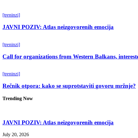
[treninzi]
JAVNI POZIV: Atlas neizgovorenih emocija
[treninzi]
Call for organizations from Western Balkans, interest
[treninzi]
Rečnik otpora: kako se suprotstaviti govoru mržnje?
Trending Now
JAVNI POZIV: Atlas neizgovorenih emocija
July 20, 2026