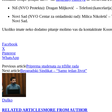
Niš (NVO Protekta): Dragan Miljković –
Telefoni:(kancelarija
Novi Sad
(NVO Centar za omladinski rad)
:
Milica Nikoletić –
Novi Sad
.
Ukoliko imate neko dodatno pitanje molimo vas da kontaktirate Koor
Facebook
X
Pinterest
WhatsApp
Previous article
Priprema studenata za tržište rada
Next article
Beogradski Sindikat – “Samo jedan život”
Duško
RELATED ARTICLES
MORE FROM AUTHOR