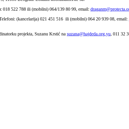
): 018 522 788 ili (mobilni) 064/139 80 99, email:
draganm@protecta.o
Telefoni: (kancelarija)
021 451 516 ili
(mobilni)
064 20 939 08
, email:
dinatorku projekta, Suzanu Krstić na
suzana@hajdeda.org.yu
, 011 32 3