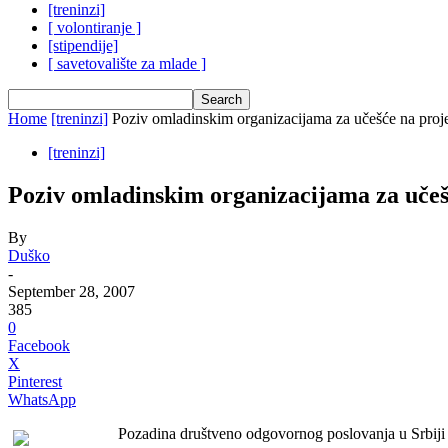
[treninzi]
[ volontiranje ]
[stipendije]
[ savetovalište za mlade ]
Home
[treninzi]
Poziv omladinskim organizacijama za učešć
[treninzi]
Poziv omladinskim organizacijama z
By
Duško
-
September 28, 2007
385
0
Facebook
X
Pinterest
WhatsApp
P
ozadina
društveno odgovornog poslovanja u Srbiji