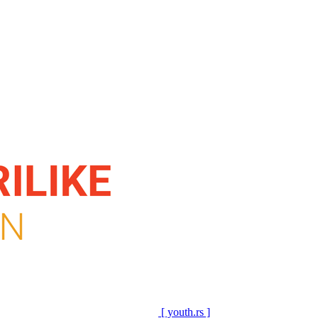
[ youth.rs ]