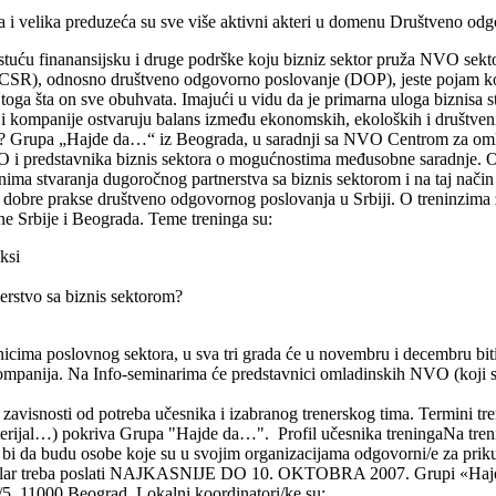
a i velika preduzeća su sve više aktivni akteri u domenu D
ruštveno odg
stuću finanansijsku i druge podrške koju bizniz sektor pruža
NVO sektor
CSR), odnosno društveno odgovorno poslovanje (DOP), jeste pojam koji j
 toga šta on sve obuhvata. Imajući u vidu da je primarna uloga biznisa s
 kompanije ostvaruju balans između ekonomskih, ekoloških i društvenih
m?
Grupa „Hajde da…“
iz Beograda, u saradnji sa NVO Centrom za oml
NVO i predstavnika biznis sektora o mogućnostima međusobne saradnje. 
ma stvaranja dugoročnog partnerstva sa biznis sektorom i na taj način 
a dobre prakse društveno odgovornog poslovanja u Srbiji.
O treninzima
e Srbije i Beograda. Teme treninga su:
ksi
rstvo sa biznis sektorom?
icima poslovnog sektora, u sva tri grada će u novembru i decembru bi
 kompanija. Na Info-seminarima će predstavnici omladinskih NVO (koji s
avisnosti od potreba učesnika i izabranog trenerskog tima. Termini tre
aterijal…) pokriva Grupa "Hajde da…".
Profil učesnika treninga
Na tren
o bi da budu osobe koje su u svojim organizacijama odgovorni/e za prikup
mular treba poslati NAJKASNIJE DO 10. OKTOBRA 2007. Grupi «Hajde
/5, 11000 Beograd.
Lokalni koordinatori/ke su: