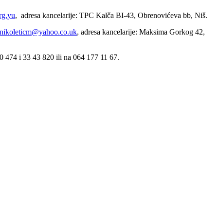
rg.yu
, adresa kancelarije: TPC Kalča BI-43, Obrenovićeva bb, N
iš.
nikoleticm@yahoo.co.uk
, adresa kancelarije:
Maksima Gorkog 42,
0 474 i 33 43 820 ili na 064 177 11 67.