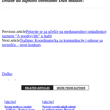
Dođite da zajedno obeležimo Dan mladih!
Previous article
Prijavite se za učešće na međunarodnoj omladinskoj
razmeni “A good(s) life” u Italiji
Next article
Tražimo: Koordinator/ka za komunikacije i odnose sa
javnošću – javni konkurs
Duško
RELATED ARTICLES
MORE FROM AUTHOR
[akcija]
[akcija]
Sajam poslova i praksi
Najveći svetski mladi talenti
„JobFair – Kreiraj svoju
na jednom mestu: Beograd