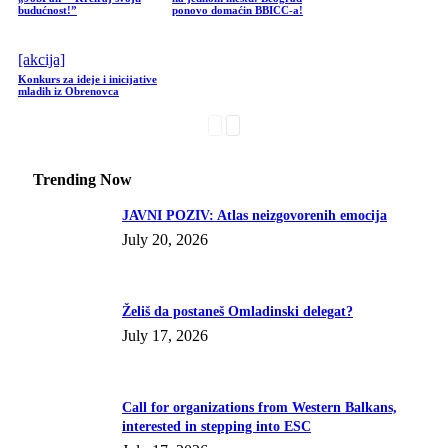
budućnost!”
ponovo domaćin BBICC-a!
[akcija]
Konkurs za ideje i inicijative
mladih iz Obrenovca
Trending Now
JAVNI POZIV: Atlas neizgovorenih emocija
July 20, 2026
Želiš da postaneš Omladinski delegat?
July 17, 2026
Call for organizations from Western Balkans,
interested in stepping into ESC