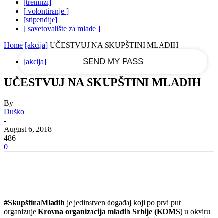
[treninzi]
[ volontiranje ]
[stipendije]
your email
[ savetovalište za mlade ]
Home
[akcija]
UČESTVUJ NA SKUPŠTINI MLADIH
[akcija]
UČESTVUJ NA SKUPŠTINI MLADIH
By
Duško
-
August 6, 2018
486
0
#SkupštinaMladih
je jedinstven događaj koji po prvi put
organizuje
Krovna organizacija mladih Srbije (KOMS)
u okviru