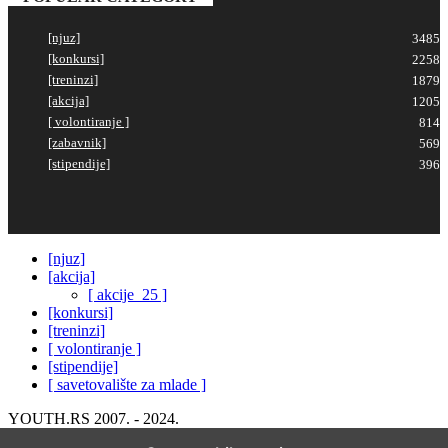
[njuz]
3485
[konkursi]
2258
[treninzi]
1879
[akcija]
1205
[ volontiranje ]
814
[zabavnik]
569
[stipendije]
396
[njuz]
[akcija]
[ akcije_25 ]
[konkursi]
[treninzi]
[ volontiranje ]
[stipendije]
[ savetovalište za mlade ]
YOUTH.RS 2007. - 2024.