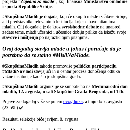
projekta
“Zajedno za mlade”
, koji finansira
Ministarstvo omladine
i sporta Republike Srbije
.
#SkupštinaMladih
je događaj koji će okupiti mlade iz čitave Srbije,
ali i predstavnike relevantnih institucija koje se bave pitanjima
mladih. Cilj događaja je da kroz
svrsishodne debate
na unapred
zadate teme, mladi učesnici i učesnice dobiju priliku da iskažu svoje
stavove i mišljenja
po najrazličitijim pitanjima.
Ovaj događaj stavlja mlade u fokus i poručuje da je
potrebno da se stalno
#MisliNaMlade.
#SkupštinaMladih
takođe promoviše
političku participaciju
#MladiNaVladi
stavjajući ih u centar procesa donošenja odluka
važne institucije kao što je skupština grada.
#SkupštinaMladih
organizuje se simbolično na
Međunarodni dan
mladih, 12. avgusta, u sali Skupštine Grada Beograda, od 12h.
Prijave za događaj vrše se putem
ovog linka
, a traju do 7. avgusta
(23:59h) ✔️
Rezultati selekcije biće javljeni 8. avgusta.