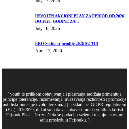
July 17, 2026
USVOJEN AKCIONI PLAN ZA PERIOD OD 2026.
DO 2028. GODINE ZA...
July 10, 2026
EKO Serbia stipendije 2026 SU TU!
April 17, 2026
[ youth.rs prilikom objavjivanja i plasiranja sadržaja primenjuje
principe tolerancije, razumevanja, uvažavanja različitosti i promocije
antidiskriminacije i volonterizma. ] [ u skladu sa GDPR regulativom
(EU) 2016/679, dužni smo da vas obavestimo da youth.rs koristi
Fejsbuk Piksel, što znači da se podaci o vašem kretanju na ovom
sajtu prosleđuju Fejsbuku. ]