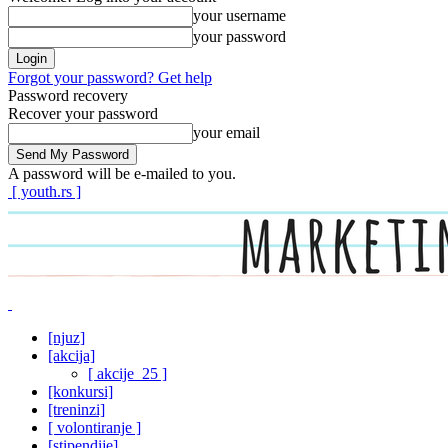
your username
your password
Forgot your password? Get help
Password recovery
Recover your password
your email
A password will be e-mailed to you.
[ youth.rs ]
[njuz]
[akcija]
[ akcije_25 ]
[konkursi]
[treninzi]
[ volontiranje ]
[stipendije]