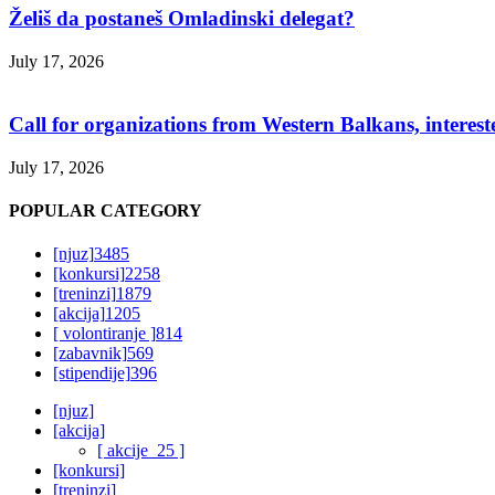
Želiš da postaneš Omladinski delegat?
July 17, 2026
Call for organizations from Western Balkans, interest
July 17, 2026
POPULAR CATEGORY
[njuz]
3485
[konkursi]
2258
[treninzi]
1879
[akcija]
1205
[ volontiranje ]
814
[zabavnik]
569
[stipendije]
396
[njuz]
[akcija]
[ akcije_25 ]
[konkursi]
[treninzi]