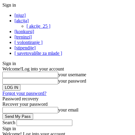
Sign in
[njuz]
[akcija]
[ akcije_25 ]
[konkursi]
[treninzi]
[ volontiranje ]
[stipendije]
[ savetovalište za mlade ]
Sign in
Welcome!
Log into your account
your username
your password
Forgot your password?
Password recovery
Recover your password
your email
Search
Sign in
Welcome! Log into your account