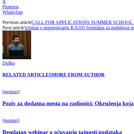
X
Pinterest
WhatsApp
Previous article
CALL FOR APPLICATIONS SUMMER SCHOOL a
Next article
Vebinar o popunjavanju KA105 formulara za mobilnost ml
Duško
RELATED ARTICLES
MORE FROM AUTHOR
[treninzi]
Poziv za dodatna mesta na radionici: Okruženja koja 
[treninzi]
Besplatan webinar o očuvanju tajnosti podataka