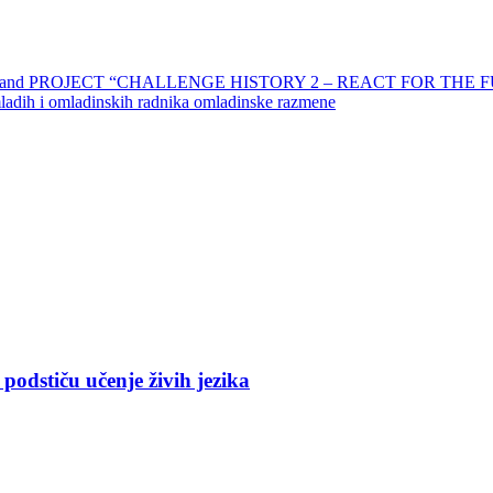
nd PROJECT “CHALLENGE HISTORY 2 – REACT FOR THE 
adih i omladinskih radnika omladinske razmene
podstiču učenje živih jezika