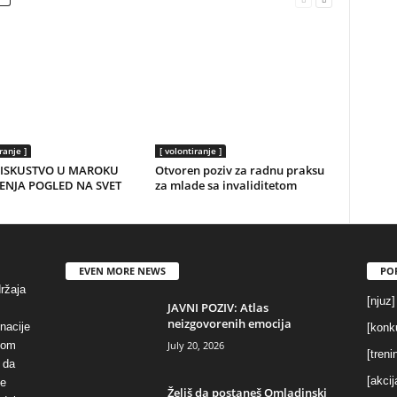
ranje ]
[ volontiranje ]
 ISKUSTVO U MAROKU
Otvoren poziv za radnu praksu
ENJA POGLED NA SVET
za mlade sa invaliditetom
EVEN MORE NEWS
PO
držaja
[njuz]
JAVNI POZIV: Atlas
neizgovorenih emocija
inacije
[konku
July 20, 2026
vom
[treni
 da
[akcij
se
Želiš da postaneš Omladinski