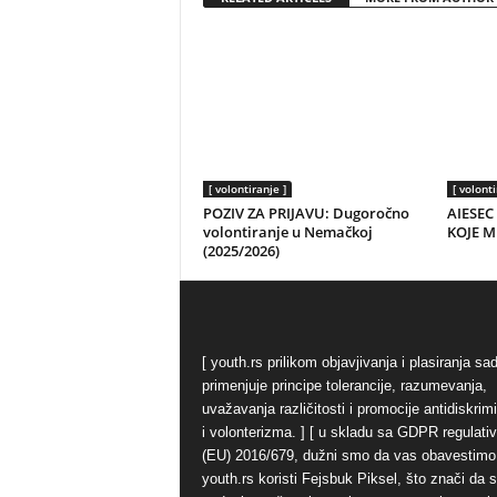
[ volontiranje ]
[ volonti
POZIV ZA PRIJAVU: Dugoročno
AIESEC
volontiranje u Nemačkoj
KOJE M
(2025/2026)
[ youth.rs prilikom objavjivanja i plasiranja sa
primenjuje principe tolerancije, razumevanja,
uvažavanja različitosti i promocije antidiskrim
i volonterizma. ] [ u skladu sa GDPR regulati
(EU) 2016/679, dužni smo da vas obavestimo
youth.rs koristi Fejsbuk Piksel, što znači da 