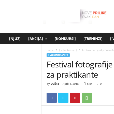
[
y
o
u
t
h
.
[NJUZ]
[AKCIJA]
[KONKURSI]
[TRENINZI]
[
r
s
Home
[ volontiranje ]
Festival fotografije Vizual
]
[ VOLONTIRANJE ]
Festival fotografije
za praktikante
By
Duško
-
April 4, 2018
640
0