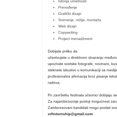
Istorija umetnosti
Prevođenje
Grafički dizajn
Snimanje, režija, montaža
Web dizajn
Copywriting
Project menadžment
Dobijate priliku da:
učestvujete u direktnom stvaranju međuna
upoznate svetske fotografe, novinare, kusto
steknete iskustvo u komunikaciji sa medij
profesionalna afirmacija kroz pisanje tekst
radova;
Po završetku festivala učesnici dobijaju ser
Za najambicioznije postoji mogućnost zar
Zainteresovani kandidati mogu poslati svo
crfinternship@gmail.com