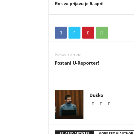
Rok za prijavu je 9. april
Previous article
Postani U-Reporter!
Duško
RELATED ARTICLES
MORE FROM AUTHOR