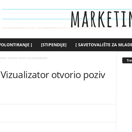
 VOLONTIRANJE ]
[STIPENDIJE]
[ SAVETOVALIŠTE ZA MLADE
izator otvorio poziv za praktikante
Tr
 Vizualizator otvorio poziv