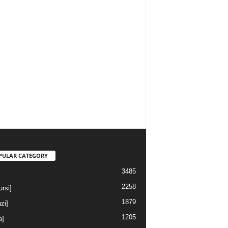
PULAR CATEGORY
3485
2258
rsi]
1879
nzi]
1205
a]