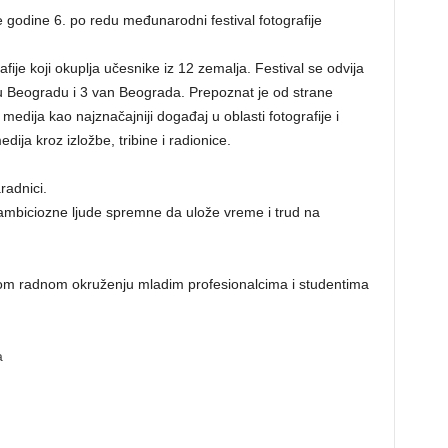
e godine 6. po redu međunarodni festival fotografije
afije koji okuplja učesnike iz 12 zemalja. Festival se odvija
 Beogradu i 3 van Beograda. Prepoznat je od strane
i medija kao najznačajniji događaj u oblasti fotografije i
dija kroz izložbe, tribine i radionice.
radnici.
ambiciozne ljude spremne da ulože vreme i trud na
nom radnom okruženju mladim profesionalcima i studentima
a