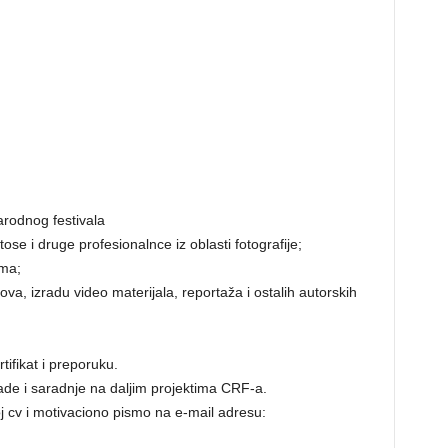
rodnog festivala
se i druge profesionalnce iz oblasti fotografije;
ima;
ova, izradu video materijala, reportaža i ostalih autorskih
tifikat i preporuku.
ade i saradnje na daljim projektima CRF-a.
j cv i motivaciono pismo na e-mail adresu: