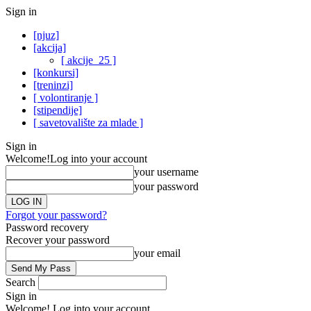
Sign in
[njuz]
[akcija]
[ akcije_25 ]
[konkursi]
[treninzi]
[ volontiranje ]
[stipendije]
[ savetovalište za mlade ]
Sign in
Welcome!
Log into your account
your username
your password
Forgot your password?
Password recovery
Recover your password
your email
Search
Sign in
Welcome! Log into your account