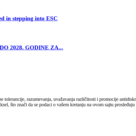
ed in stepping into ESC
O 2028. GODINE ZA...
cipe tolerancije, razumevanja, uvažavanja različitosti i promocije antid
ksel, što znači da se podaci o vašem kretanju na ovom sajtu prosleđuju