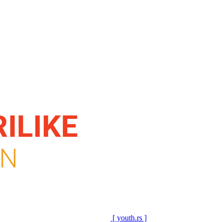
[ youth.rs ]