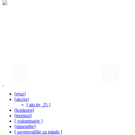
[njuz]
[akcija]
[ akcije_25 ]
[konkursi]
[treninzi]
[ volontiranje ]
[stipendije]
[ savetovalište za mlade ]