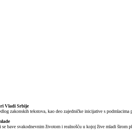
i Vladi Srbije
predlog zakonskih tekstova, kao deo zajedničke inicijative s podmlacima 
mlade
ji se bave svakodnevnim životom i realnošću u kojoj žive mladi širom pl