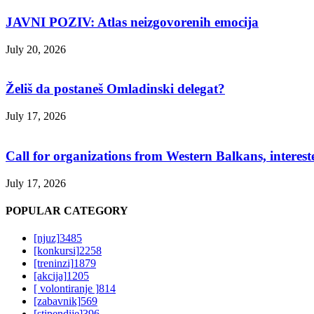
JAVNI POZIV: Atlas neizgovorenih emocija
July 20, 2026
Želiš da postaneš Omladinski delegat?
July 17, 2026
Call for organizations from Western Balkans, interest
July 17, 2026
POPULAR CATEGORY
[njuz]
3485
[konkursi]
2258
[treninzi]
1879
[akcija]
1205
[ volontiranje ]
814
[zabavnik]
569
[stipendije]
396