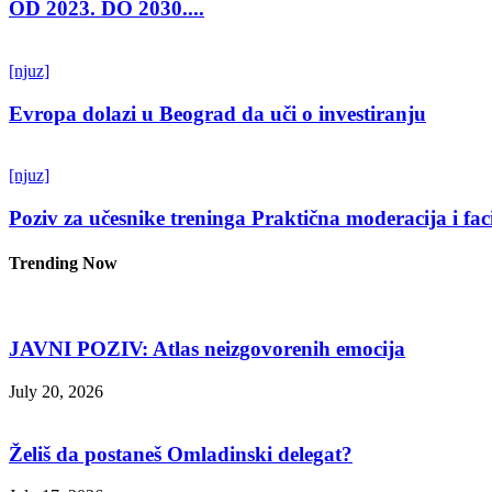
OD 2023. DO 2030....
[njuz]
Evropa dolazi u Beograd da uči o investiranju
[njuz]
Poziv za učesnike treninga Praktična moderacija i fac
Trending Now
JAVNI POZIV: Atlas neizgovorenih emocija
July 20, 2026
Želiš da postaneš Omladinski delegat?