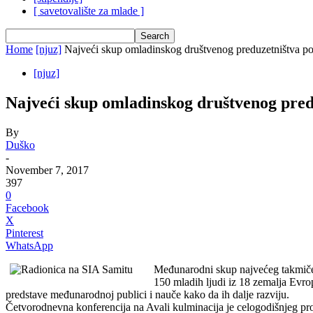
[ savetovalište za mlade ]
Home
[njuz]
Najveći skup omladinskog društvenog preduzetništva po 
[njuz]
Najveći skup omladinskog društvenog predu
By
Duško
-
November 7, 2017
397
0
Facebook
X
Pinterest
WhatsApp
Međunarodni skup najvećeg takmičen
150 mladih ljudi iz 18 zemalja Evrop
predstave međunarodnoj publici i nauče kako da ih dalje razviju.
Četvorodnevna konferencija na Avali kulminacija je celogodišnjeg pr