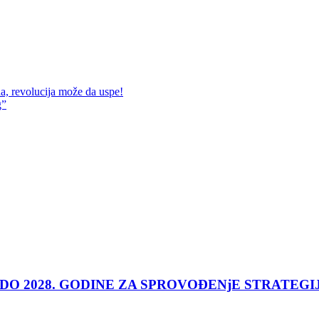
a, revolucija može da uspe!
g”
 DO 2028. GODINE ZA SPROVOĐENjE STRATEGI