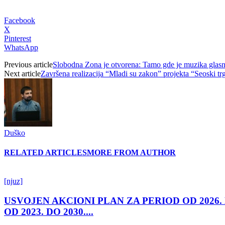
Facebook
X
Pinterest
WhatsApp
Previous article
Slobodna Zona je otvorena: Tamo gde je muzika glasn
Next article
Završena realizacija “Mladi su zakon” projekta “Seoski tr
Duško
RELATED ARTICLES
MORE FROM AUTHOR
[njuz]
USVOJEN AKCIONI PLAN ZA PERIOD OD 2026.
OD 2023. DO 2030....