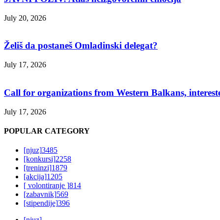
July 20, 2026
Želiš da postaneš Omladinski delegat?
July 17, 2026
Call for organizations from Western Balkans, interest
July 17, 2026
POPULAR CATEGORY
[njuz]
3485
[konkursi]
2258
[treninzi]
1879
[akcija]
1205
[ volontiranje ]
814
[zabavnik]
569
[stipendije]
396
[njuz]