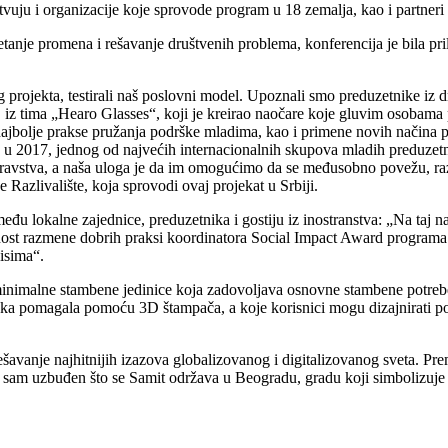
vuju i organizacije koje sprovode program u 18 zemalja, kao i partner
anje promena i rešavanje društvenih problema, konferencija je bila pril
rojekta, testirali naš poslovni model. Upoznali smo preduzetnike iz dru
ša, iz tima „Hearo Glasses“, koji je kreirao naočare koje gluvim osoba
najbolje prakse pružanja podrške mladima, kao i primene novih načina p
 2017, jednog od najvećih internacionalnih skupova mladih preduzetnik
zdravstva, a naša uloga je da im omogućimo da se međusobno povežu, r
Razlivalište, koja sprovodi ovaj projekat u Srbiji.
u lokalne zajednice, preduzetnika i gostiju iz inostranstva: „Na taj nač
ost razmene dobrih praksi koordinatora Social Impact Award programa i
isima“.
inimalne stambene jedinice koja zadovoljava osnovne stambene potrebe,
ička pomagala pomoću 3D štampača, a koje korisnici mogu dizajnirati po 
ešavanje najhitnijih izazova globalizovanog i digitalizovanog sveta.
sebno sam uzbuđen što se Samit održava u Beogradu, gradu koji simboli