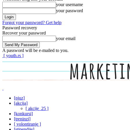
your username
your password
Forgot your password? Get help
Password recovery
Recover your password
your email
A password will be e-mailed to you.
[ youth.rs ]
[njuz]
[akcija]
[ akcije_25 ]
[konkursi]
[treninzi]
[ volontiranje ]
[stipendije]