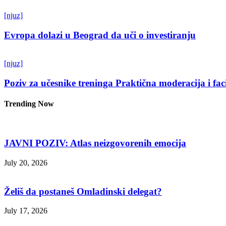
[njuz]
Evropa dolazi u Beograd da uči o investiranju
[njuz]
Poziv za učesnike treninga Praktična moderacija i fac
Trending Now
JAVNI POZIV: Atlas neizgovorenih emocija
July 20, 2026
Želiš da postaneš Omladinski delegat?
July 17, 2026