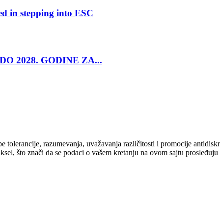
ed in stepping into ESC
O 2028. GODINE ZA...
cipe tolerancije, razumevanja, uvažavanja različitosti i promocije antid
ksel, što znači da se podaci o vašem kretanju na ovom sajtu prosleđuju