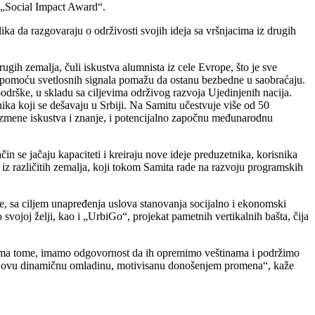
i „Social Impact Award“.
ika da razgovaraju o održivosti svojih ideja sa vršnjacima iz drugih
gih zemalja, čuli iskustva alumnista iz cele Evrope, što je sve
ma pomoću svetlosnih signala pomažu da ostanu bezbedne u saobraćaju.
odrške, u skladu sa ciljevima održivog razvoja Ujedinjenih nacija.
a koji se dešavaju u Srbiji. Na Samitu učestvuje više od 50
azmene iskustva i znanje, i potencijalno započnu međunarodnu
in se jačaju kapaciteti i kreiraju nove ideje preduzetnika, korisnika
z različitih zemalja, koji tokom Samita rade na razvoju programskih
 sa ciljem unapređenja uslova stanovanja socijalno i ekonomski
svojoj želji, kao i „UrbiGo“, projekat pametnih vertikalnih bašta, čija
 Prema tome, imamo odgovornost da ih opremimo veštinama i podržimo
zuje ovu dinamičnu omladinu, motivisanu donošenjem promena“, kaže