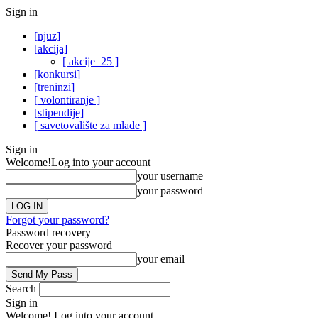
Sign in
[njuz]
[akcija]
[ akcije_25 ]
[konkursi]
[treninzi]
[ volontiranje ]
[stipendije]
[ savetovalište za mlade ]
Sign in
Welcome!
Log into your account
your username
your password
Forgot your password?
Password recovery
Recover your password
your email
Search
Sign in
Welcome! Log into your account