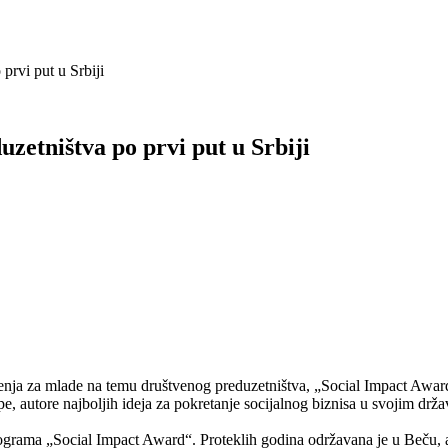
prvi put u Srbiji
zetništva po prvi put u Srbiji
ja za mlade na temu društvenog preduzetništva, „Social Impact Award”
e, autore najboljih ideja za pokretanje socijalnog biznisa u svojim drž
ograma „Social Impact Award“. Proteklih godina održavana je u Beču, a