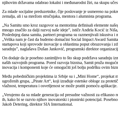
njihovim državama odabrao lokalni i međunarodni žiri, na skupu učest
Za mlade socijalne preduzetnike, čije poslovanje je usmereno na pokret
zemalja, ali i sa mrežom stručnjaka, mentora i alumnista programa.
„Na Samitu smo kroz razgovor sa mentorima definisali elemente našeg p
mnogo značilo za dalji razvoj naše ideje”, ističe Anđela Kocić iz Ni
Poslednjeg dana samita, partneri programa su razmenjivali iskustva i 
„Velika nam je čast da budemo domaćini Social Impact Award Samita u
startapova koji sprovode inovacije u oblastima poput obrazovanja i 
saradnju”, naglašava Dušan Janković, programski direktor organizacije 
On dodaje da je posebno zanimljivo to što skup podržava saradnju izmeđ
naših razvojnih programa. Pored razvoja biznisa, Samit pruža mogućn
inovacija i komponenti koje će omogućiti još bolju podršku ovim bizn
Među pobedničkim projektima iz Srbije su i „Mini Home“, projekat m
ugroženih grupa, „Pirate Art“, koji izrađuje estetske obloge za protet
vlažnost, temperatura i osvetljenost se može pratiti pomoću aplikacije.
„Verujemo da su mlade generacija od presudne važnosti za efikasno r
ih, kako bi se razvio njihov inovatorski i pionirski potencijal. Po
Jakob Detering, direktor SIA International.