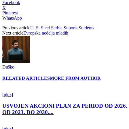
Facebook
X
Pinterest
WhatsApp
Previous article
U. S. Steel Serbia Suports Students
Next article
Evropska nedelja mladih
Duško
RELATED ARTICLES
MORE FROM AUTHOR
[njuz]
USVOJEN AKCIONI PLAN ZA PERIOD OD 2026.
OD 2023. DO 2030....
[njuz]