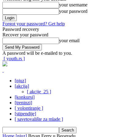
your username
your password
Forgot your password? Get help
Password recovery
Recover your password
your email
A password will be e-mailed to you.
[ youth.rs ]
[njuz]
[akcija]
[ akcije_25 ]
[konkursi]
[treninzi]
[ volontiranje ]
[stipendije]
[ savetovalište za mlade ]
Home
[njuz]
Bryan Ferry u Beogradu