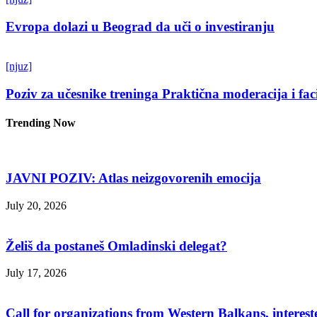
Evropa dolazi u Beograd da uči o investiranju
[njuz]
Poziv za učesnike treninga Praktična moderacija i fac
Trending Now
JAVNI POZIV: Atlas neizgovorenih emocija
July 20, 2026
Želiš da postaneš Omladinski delegat?
July 17, 2026
Call for organizations from Western Balkans, interest