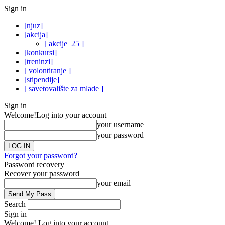
Sign in
[njuz]
[akcija]
[ akcije_25 ]
[konkursi]
[treninzi]
[ volontiranje ]
[stipendije]
[ savetovalište za mlade ]
Sign in
Welcome!
Log into your account
your username
your password
Forgot your password?
Password recovery
Recover your password
your email
Search
Sign in
Welcome! Log into your account