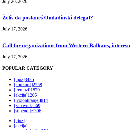
July 20, 2026
Želiš da postaneš Omladinski delegat?
July 17, 2026
Call for organizations from Western Balkans, interest
July 17, 2026
POPULAR CATEGORY
[njuz]
3485
[konkursi]
2258
[treninzi]
1879
[akcija]
1205
[ volontiranje ]
814
[zabavnik]
569
[stipendije]
396
[njuz]
[akcija]