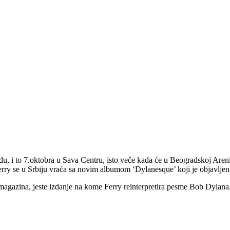
u, i to 7.oktobra u Sava Centru, isto veče kada će u Beogradskoj Areni 
ry se u Srbiju vraća sa novim albumom ‘Dylanesque’ koji je objavljen 
magazina, jeste izdanje na kome Ferry reinterpretira pesme Bob Dylana.