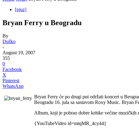
[njuz]
Bryan Ferry u Beogradu
By
Duško
-
August 19, 2007
355
0
Facebook
X
Pinterest
WhatsApp
Bryan Ferry će po drugi put održati koncert u Beograd
Beogradu 16. jula sa sastavom Roxy Music. Bryan Fer
Album, koji je pobrao dobre kritike većine muzičkih 
{YouTubeVideo id=mtqMR_4cy44}