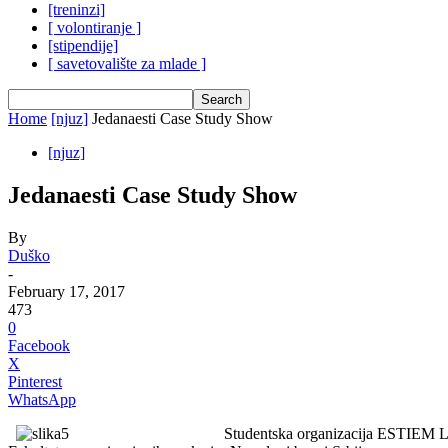
[treninzi]
[ volontiranje ]
[stipendije]
[ savetovalište za mlade ]
Home
[njuz]
Jedanaesti Case Study Show
[njuz]
Jedanaesti Case Study Show
By
Duško
-
February 17, 2017
473
0
Facebook
X
Pinterest
WhatsApp
Studentska organizacija ESTIEM LG