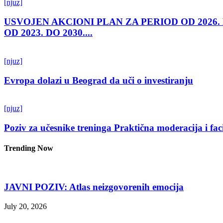
[njuz]
USVOJEN AKCIONI PLAN ZA PERIOD OD 2026.
OD 2023. DO 2030....
[njuz]
Evropa dolazi u Beograd da uči o investiranju
[njuz]
Poziv za učesnike treninga Praktična moderacija i fac
Trending Now
JAVNI POZIV: Atlas neizgovorenih emocija
July 20, 2026