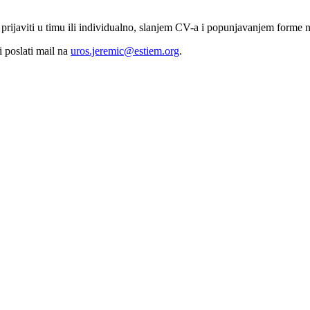
rijaviti u timu ili individualno, slanjem CV-a i popunjavanjem forme na
i poslati mail na
uros.jeremic@estiem.org
.