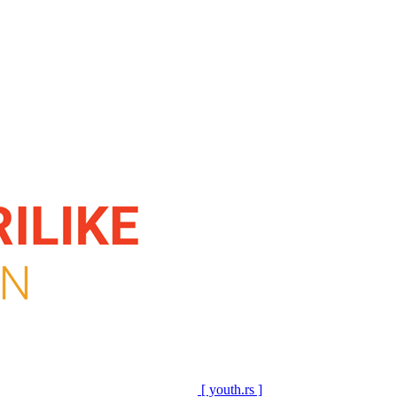
[ youth.rs ]