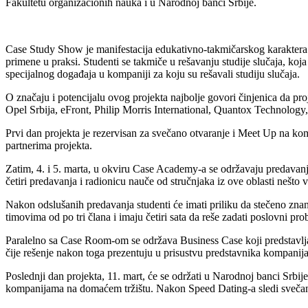
Fakultetu organizacionih nauka i u Narodnoj banci Srbije.
Case Study Show je manifestacija edukativno-takmičarskog karaktera k
primene u praksi. Studenti se takmiče u rešavanju studije slučaja, koj
specijalnog događaja u kompaniji za koju su rešavali studiju slučaja.
O značaju i potencijalu ovog projekta najbolje govori činjenica da p
Opel Srbija, eFront, Philip Morris International, Quantox Technology,
Prvi dan projekta je rezervisan za svečano otvaranje i Meet Up na ko
partnerima projekta.
Zatim, 4. i 5. marta, u okviru Case Academy-a se održavaju predavanja
četiri predavanja i radionicu nauče od stručnjaka iz ove oblasti nešto
Nakon odslušanih predavanja studenti će imati priliku da stečeno zna
timovima od po tri člana i imaju četiri sata da reše zadati poslovni pro
Paralelno sa Case Room-om se održava Business Case koji predstavlja g
čije rešenje nakon toga prezentuju u prisustvu predstavnika kompanij
Poslednji dan projekta, 11. mart, će se održati u Narodnoj banci Srbi
kompanijama na domaćem tržištu. Nakon Speed Dating-a sledi svečano