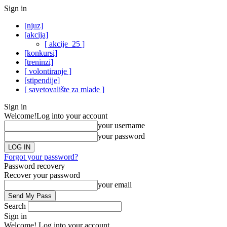
Sign in
[njuz]
[akcija]
[ akcije_25 ]
[konkursi]
[treninzi]
[ volontiranje ]
[stipendije]
[ savetovalište za mlade ]
Sign in
Welcome!
Log into your account
your username
your password
Forgot your password?
Password recovery
Recover your password
your email
Search
Sign in
Welcome! Log into your account