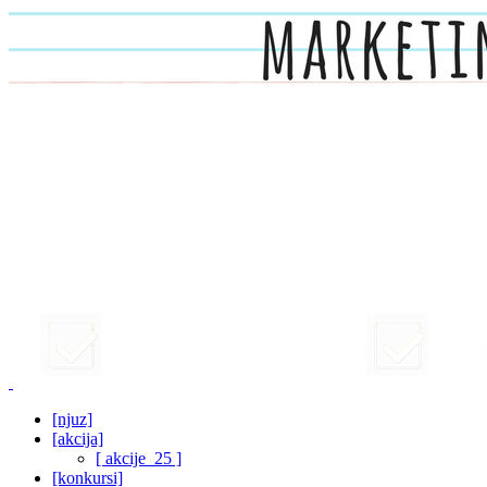
[njuz]
[akcija]
[ akcije_25 ]
[konkursi]