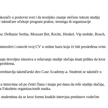
orače u poslovni svet i da teorijsko znanje stečeno tokom studija
e takmičare očekuje program prakse, treninga ili organizacije
o su: Delhaize Serbia, Mozzart Bet, Roche, Henkel, Vip mobile, Bosch,
mosferi i ostaviti svoj CV u online bazu koja će biti prosleđena svim
ju dovoljno iskustva u rešavanju studije slučaja imati priliku da kroz
 problema.
 predstavlja takmičarski deo Case Academy-a. Studenti se takmiče u
timovima od po četiri člana i imaju pet dana da reše studiju slučaja,
na Fakultetu organizacionih nauka.
m studentima da se kroz formu kratkih intervjua predstave vodećim