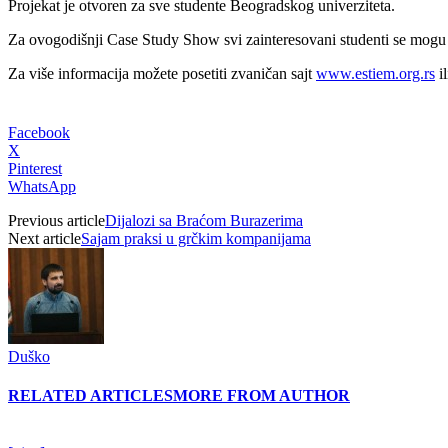
Projekat je otvoren za sve studente Beogradskog univerziteta.
Za ovogodišnji Case Study Show svi zainteresovani studenti se mogu p
Za više informacija možete posetiti zvaničan sajt
www.estiem.org.rs
il
Facebook
X
Pinterest
WhatsApp
Previous article
Dijalozi sa Braćom Burazerima
Next article
Sajam praksi u grčkim kompanijama
Duško
RELATED ARTICLES
MORE FROM AUTHOR