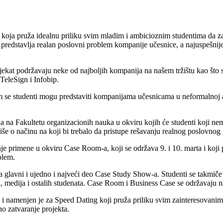
oja pruža idealnu priliku svim mladim i ambicioznim studentima da zak
a predstavlja realan poslovni problem kompanije učesnice, a najuspešnij
rojekat podržavaju neke od najboljih kompanija na našem tržištu kao št
TeleSign i Infobip.
m se studenti mogu predstaviti kompanijama učesnicama u neformalnoj at
 na Fakultetu organizacionih nauka u okviru kojih će studenti koji nema
 više o načinu na koji bi trebalo da pristupe rešavanju realnog poslovnog
nje primene u okviru Case Room-a, koji se održava 9. i 10. marta i koji
blem.
lavni i ujedno i najveći deo Case Study Show-a. Studenti se takmiče u 
a, medija i ostalih studenata. Case Room i Business Case se održavaju 
je i namenjen je za Speed Dating koji pruža priliku svim zainteresovani
 zatvaranje projekta.