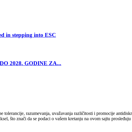
ed in stepping into ESC
O 2028. GODINE ZA...
cipe tolerancije, razumevanja, uvažavanja različitosti i promocije antid
ksel, što znači da se podaci o vašem kretanju na ovom sajtu prosleđuju