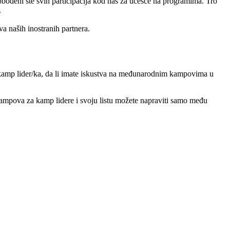
o​đeni ste svih participacija kod nas za u​če​šće na programima. Tro​
.
 naših inostranih partnera.
te kamp lider/ka, da li imate iskustva na me​đunarodnim kampovima u
kampova za kamp lidere i svoju listu možete napraviti samo među