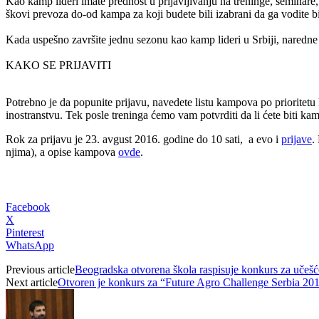
Kao kamp lideri imate prednost u prijavljivanju na treninge, seminare,
škovi prevoza do-od kampa za koji budete bili izabrani ​da ga vodite bi
Kada uspešno završite jednu sezonu kao kamp lideri u Srbiji, naredn
KAKO SE PRIJAVITI
Potrebno je da popunite prijavu, navedete listu kampova po prioritetu 
inostranstvu. Tek posle treninga ​ćemo vam potvrditi da li ​ćete biti kam
Rok za prijavu je 23. avgust 2016. godine do 10 sati, ​a evo i
prijave
.
njima), a opise kampova
ovde
.
Facebook
X
Pinterest
WhatsApp
Previous article
Beogradska otvorena škola raspisuje konkurs za učešć
Next article
Otvoren je konkurs za “Future Agro Challenge Serbia 20