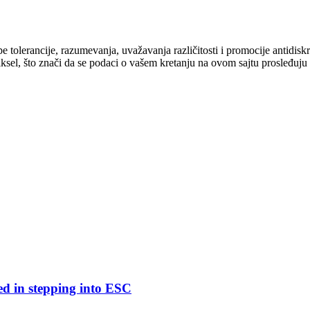
cipe tolerancije, razumevanja, uvažavanja različitosti i promocije antid
ksel, što znači da se podaci o vašem kretanju na ovom sajtu prosleđuju
ed in stepping into ESC