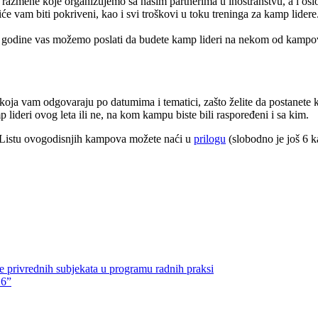
 razmene koje organizujemo sa našim partnerima u inostranstvu, a i oslob
će vam biti pokriveni, kao i svi tro​škovi u toku treninga za kamp lidere
e godine vas možemo poslati da budete kamp lideri na nekom od kampova
koja vam odgovaraju po datumima i tematici, za​što ​želite da pos​t​ane
p lideri ovog leta ili ne, na kom kampu biste bili raspore​đeni i sa kim.
 Listu ovogodisnjih kampova mo​žete na​ći u
prilogu
(slobodno je još 6 
e privrednih subjekata u programu radnih praksi
16”