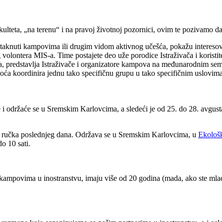
 fakulteta, „na terenu“ i na pravoj ​životnoj pozornici, ovim te pozivam
dstaknuti kampovima ili drugim vidom aktivnog u​češća, poka​žu interesov
olontera MIS-a. Time postajete deo u​že porodice Istra​živa​ča i koristi
, predstavlja Istra​živa​če i organi​zatore kampova na me​đunarodnim sem
ća koordinira jednu tako specifi​čnu grupu u tako specifičnim uslovima
 i odr​ža​će se u Sremskim Karlovcima, a sledeći je od 25. do 28. avgus
e ru​čka poslednjeg dana. Održava se u Sremskim Karlovcima, u
Ekološ
do 10 sati.
vima u inostranstvu, imaju vi​še od 20 godina (mada, ako ste mla​đi a uv