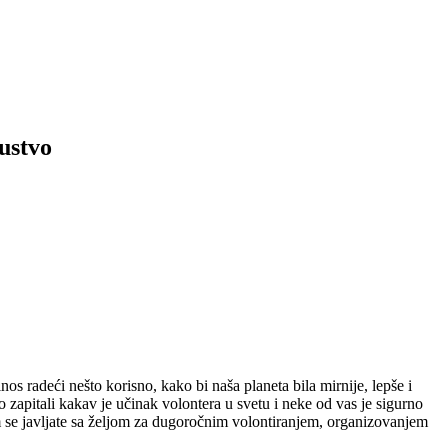
ustvo
os radeći nešto korisno, kako bi naša planeta bila mirnije, lepše i
 zapitali kakav je učinak volontera u svetu i neke od vas je sigurno
m se javljate sa željom za dugoročnim volontiranjem, organizovanjem