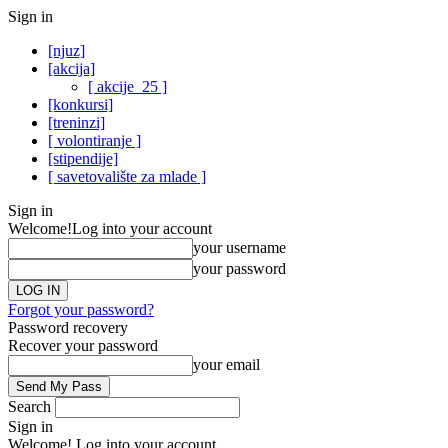
Sign in
[njuz]
[akcija]
[ akcije_25 ]
[konkursi]
[treninzi]
[ volontiranje ]
[stipendije]
[ savetovalište za mlade ]
Sign in
Welcome!
Log into your account
your username
your password
Forgot your password?
Password recovery
Recover your password
your email
Search
Sign in
Welcome! Log into your account