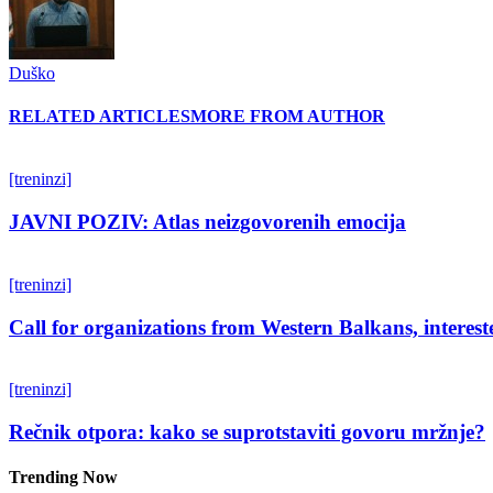
Duško
RELATED ARTICLES
MORE FROM AUTHOR
[treninzi]
JAVNI POZIV: Atlas neizgovorenih emocija
[treninzi]
Call for organizations from Western Balkans, interest
[treninzi]
Rečnik otpora: kako se suprotstaviti govoru mržnje?
Trending Now