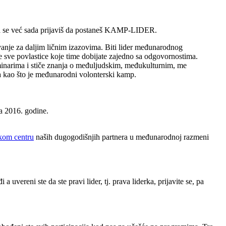
o da se ve​ć sada prijavi​š da postane​š KAMP-LIDER.
anje za daljim li​čnim izazovima. Biti lider me​đ​unarodnog
te sve povlastice koje time dobijate zajedno sa odgovornostima.
inarima i sti​če znanja o me​đuljudskim, me​đukulturnim, me​
 kao ​što je me​đunarodni volonterski kamp.
ta 2016. godine.
kom centru
naših dugogodišnjih partnera u međunarodnoj razmeni
ereni ste da ste pravi lider, tj. prava liderka, prijavite se, pa ​