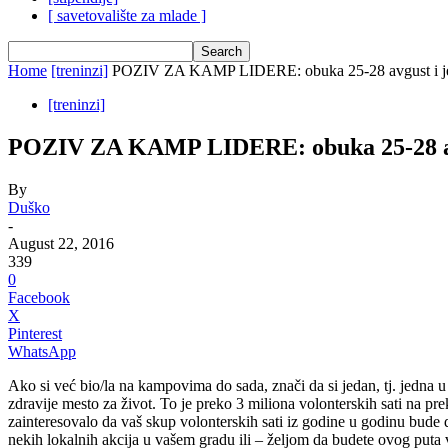
[ savetovalište za mlade ]
Home
[treninzi]
POZIV ZA KAMP LIDERE: obuka 25-28 avgust i jed
[treninzi]
POZIV ZA KAMP LIDERE: obuka 25-28 avgu
By
Duško
-
August 22, 2016
339
0
Facebook
X
Pinterest
WhatsApp
Ako si već bio/la na kampovima do sada, znači da si jedan, tj. jedna u 
zdravije mesto za život. To je preko 3 miliona volonterskih sati na p
zainteresovalo da vaš skup volonterskih sati iz godine u godinu bude
nekih lokalnih akcija u vašem gradu ili – željom da budete ovog puta v