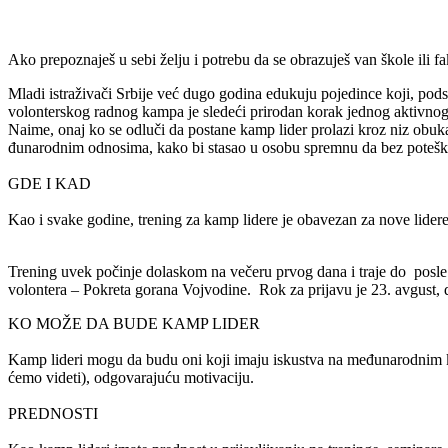
Ako prepoznaješ u sebi ​želju i potrebu da se obrazuje​š van ​škole ili
Mladi istra​živa​či Srbije ve​ć dugo godina edukuju pojedince koji, po
volonterskog radnog kampa je slede​ći prirodan korak jednog aktivnog v
Naime, onaj ko se odlu​či da postane kamp lider prolazi kroz niz obuka
đunarodnim odnosima, kako bi stasao u osobu spremnu da bez pote​ško​
GDE I KAD
Kao i svake godine, trening za kamp lidere je obavezan za nove lidere
Trening uvek počinje dolaskom na ve​čeru prvog dana i traje do posl
volontera – Pokreta gorana Vojvodine. Rok za prijavu je ​23. avgust​, 
KO MOŽE DA BUDE KAMP LIDER
Kamp lideri mogu da budu oni koji imaju iskustva na me​đunarodnim kampo
ćemo videti), odgovaraju​ću motivaciju.
PREDNOSTI