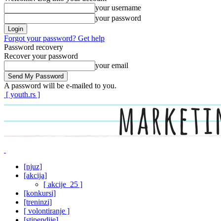
your username
your password
Forgot your password? Get help
Password recovery
Recover your password
your email
A password will be e-mailed to you.
[ youth.rs ]
[njuz]
[akcija]
[ akcije_25 ]
[konkursi]
[treninzi]
[ volontiranje ]
[stipendije]