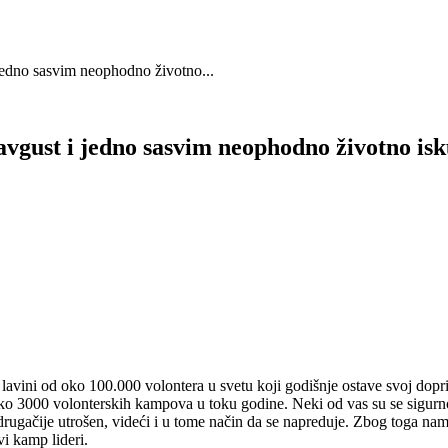
no sasvim neophodno životno...
st i jedno sasvim neophodno životno isk
lavini od oko 100.000 volontera u svetu koji godišnje ostave svoj doprin
reko 3000 volonterskih kampova u toku godine. Neki od vas su se sigurno
 drugačije utrošen, videći i u tome način da se napreduje. Zbog toga na
i kamp lideri.