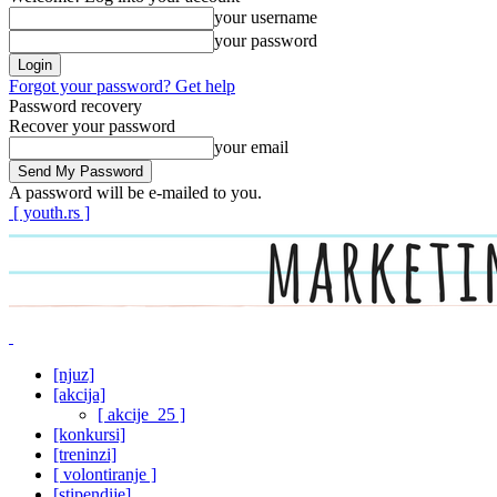
your username
your password
Forgot your password? Get help
Password recovery
Recover your password
your email
A password will be e-mailed to you.
[ youth.rs ]
[njuz]
[akcija]
[ akcije_25 ]
[konkursi]
[treninzi]
[ volontiranje ]
[stipendije]