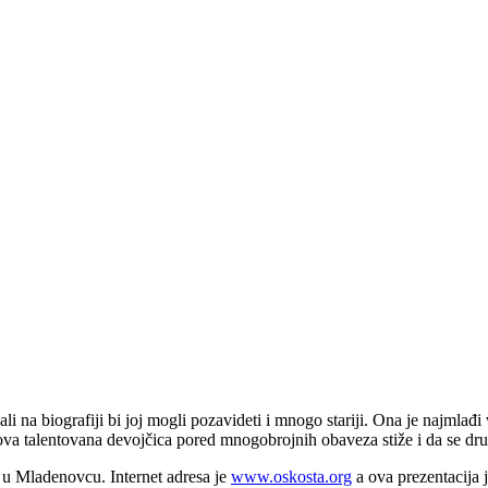
na biografiji bi joj mogli pozavideti i mnogo stariji. Ona je najmlađi v
 ova talentovana devojčica pored mnogobrojnih obaveza stiže i da se druž
 u Mladenovcu. Internet adresa je
www.oskosta.org
a ova prezentacija 