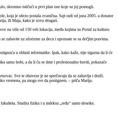
lo, skromno ističući u prvi plan one koje su joj pomogli.
le, koja je ubrzo postala zvanična. Sajt radi od juna 2005. a donator
ja, ili Maja, kako je zovu drugari.
nkove na više od 150 veb lokacija, među kojima su Portal za kulturu
a se zabavite uz aforizme za decu i upoznate se sa dečjim pravima.
gnuća u oblasti informatike. Ipak, kako kaže, nije sigurna da li će
a samo hobi, a da li ću se time i profesionalno baviti, pokazaće
enovac. Sve te obaveze je ne sprečavaju da se zabavlja i druži.
iko vremena, pa mogu sve da postignem. – priča Marija.
 fakulteta. Studira fiziku i u indeksu „ređa“ samo desetke.