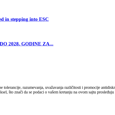
ed in stepping into ESC
O 2028. GODINE ZA...
cipe tolerancije, razumevanja, uvažavanja različitosti i promocije antid
ksel, što znači da se podaci o vašem kretanju na ovom sajtu prosleđuju