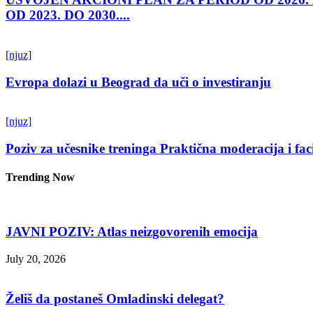
OD 2023. DO 2030....
[njuz]
Evropa dolazi u Beograd da uči o investiranju
[njuz]
Poziv za učesnike treninga Praktična moderacija i fac
Trending Now
JAVNI POZIV: Atlas neizgovorenih emocija
July 20, 2026
Želiš da postaneš Omladinski delegat?