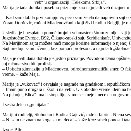
veb“ u organizaciji „Telekoma Srbija“.
Marija je tada dobila i posebno priznanje kao najmlađi veb dizajner u
– Kad sam dobila prvi kompjuter, prvo sam želela da napravim sajt o se
Zoran Đorđević, rođeni Mladenovčanin koji živi i radi u Belgiji, je o
Usledila je i besplatna pomoć brojnih vebmastera širom zemlje i sajt j
Jugoistočne Evrope, B92, Čikago-srpski sajt, Serbijankafe, Univerzi
Na Marijinom sajtu možete naći mnoge korisne informacije o njenoj ško
Sajt uređuju sami učenici, bez pomoći profesora, a najmlađi „školarac“
Maja je ovih dana dobila još jedno priznanje. Povodom Dana opštine, 
joj računarstvo biti profesija.
– Upisaću gimnaziju u Mladenovcu, prirodnomatematički smer. O fakult
vreme. – kaže Maja.
Marija je „vukovac“ i osvajala je nagrade na gradskom i republičkom t
– Imam puno drugara u školi i na vebu. U slobodno vreme idem na baz
Na pitanje „Blica“ ima li simpatiju, samo se smeje i neće da odgovor
I sestra Jelena „genijalac“
Marijini roditelji, Slobodan i Radica Gajević, rade u fabrici. Njena se
– Ni sam ne znam na koga su mi deca! – kaže kroz smeh ponosni tata
Izvor: Blic