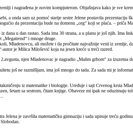
 zemlji i nagrađena je novim kompjuterom. Objašnjava kako je sve krenu
bi, a onda sam uz pomoć starije sestre Jelene postavila prezentaciju ško
mogućio da prezentacija bude na domenu „org“ koji se plaća. – priča Mari
e iz dana u dan rastao. Sada ima 30 strana, a u planu je još njih. Ima li
tet „Megatrend“ i mnoge druge.
li, Mladenovcu, ali možete i da pročitate najvažnije vesti iz zemlje, d
-autor je Milica Milošević koja na jesen kreće u treći razred.
2.avgusta, njen Mladenovac je nagradio „Malim grbom“ za izuzetna dosti
etu još ne razmišljam, ima još mnogo do tada. Za sada mi je informatik
akmičenju iz matematike i biologije. Uređuje i sajt Crvenog krsta Mlad
en, šetam sa sestrom, čitam knjige. Obaveze mi ipak ne oduzimaju tol
i…
stra Jelena je završila matematičku gimnaziju i sada upisuje treću godinu
 Slobodan.