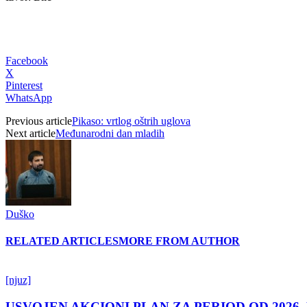
Facebook
X
Pinterest
WhatsApp
Previous article
Pikaso: vrtlog oštrih uglova
Next article
Međunarodni dan mladih
Duško
RELATED ARTICLES
MORE FROM AUTHOR
[njuz]
USVOJEN AKCIONI PLAN ZA PERIOD OD 2026.