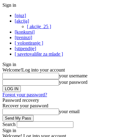
Sign in
[njuz]
[akcija]
[ akcije_25 ]
[konkursi]
[treninzi]
[ volontiranje ]
[stipendije]
[ savetovalište za mlade ]
Sign in
Welcome!
Log into your account
your username
your password
Forgot your password?
Password recovery
Recover your password
your email
Search
Sign in
Welcome! Log into your account