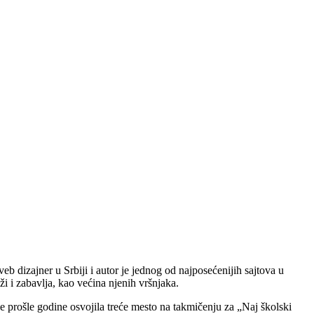
eb dizajner u Srbiji i autor je jednog od najposećenijih sajtova u
i i zabavlja, kao većina njenih vršnjaka.
je prošle godine osvojila treće mesto na takmičenju za „Naj školski