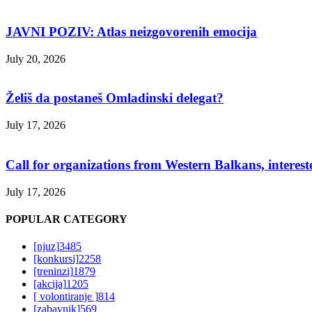
JAVNI POZIV: Atlas neizgovorenih emocija
July 20, 2026
Želiš da postaneš Omladinski delegat?
July 17, 2026
Call for organizations from Western Balkans, interest
July 17, 2026
POPULAR CATEGORY
[njuz]
3485
[konkursi]
2258
[treninzi]
1879
[akcija]
1205
[ volontiranje ]
814
[zabavnik]
569