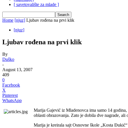
[ savetovalište za mlade ]
Home
[njuz]
Ljubav rođena na prvi klik
[njuz]
Ljubav rođena na prvi klik
By
Duško
-
August 13, 2007
409
0
Facebook
X
Pinterest
WhatsApp
Marija Gajević iz Mladenovca ima samo 14 godina, ali 
oblasti obrazovanja. Zato je dobila dve nagrade, ali
Marija je kreirala sajt Osnovne škole „Kosta Đukić“