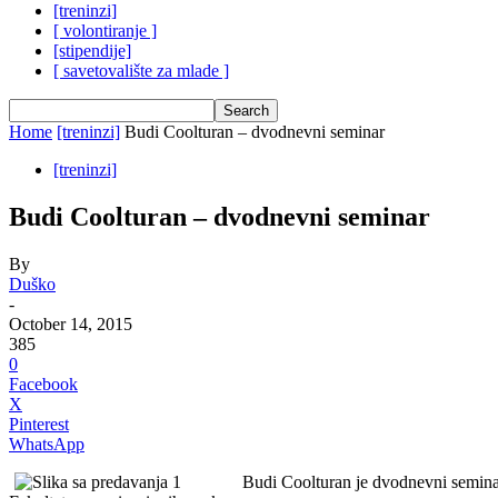
[treninzi]
[ volontiranje ]
[stipendije]
[ savetovalište za mlade ]
Home
[treninzi]
Budi Coolturan – dvodnevni seminar
[treninzi]
Budi Coolturan – dvodnevni seminar
By
Duško
-
October 14, 2015
385
0
Facebook
X
Pinterest
WhatsApp
Budi Coolturan je dvodnevni seminar