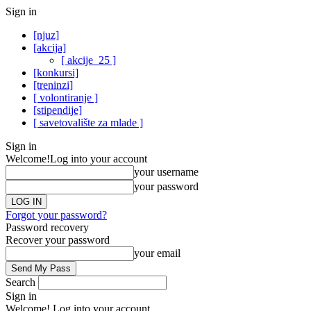
Sign in
[njuz]
[akcija]
[ akcije_25 ]
[konkursi]
[treninzi]
[ volontiranje ]
[stipendije]
[ savetovalište za mlade ]
Sign in
Welcome!
Log into your account
your username
your password
Forgot your password?
Password recovery
Recover your password
your email
Search
Sign in
Welcome! Log into your account