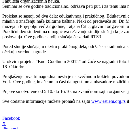
Fakulteta organizacionih nauka.
Seminar se ove godine,tradicionalno, održava peti put, i za temu ima
Projekat se sastoji od dva dela: edukativnog i praktičnog. Edukativni 
mladih o značenju naše kulturne baštine. Neki od predavača su: Dr. M
muzeja u Prijepolju već 22 godine, Tatjana Ćitić, glavni I odgovorni
Praktični deo studentima omogućava rešavanje studije slučaja koje za
poslovanja. Ove godine studiju slučaja će zadati RTS3.
Pored studije slučaja, u okviru praktičnog dela, održaće se radionica ko
očekuju vredne nagrade.
U okviru projekta “Budi Coolturan 20015” održaće se nagradni foto-k
18. Oktorbra.
Proglašenje prva tri nagradna mesta je na svečanom koktelu povodom
Volk. Ove godine, imaćemo tu čast da ugostimo ambasadore različitih
Prijave su otvorene od 5.10. do 16.10. na zvaničnom sajtu organizacij
Sve dodatne informacije možete pronaći na sajtu
www.estiem.org.rs
i
Facebook
X
Pinterest