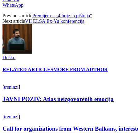
WhatsApp
Previous article
Premijera – „4 boje, 5 pištolja“
Next article
VII ELSA Ex-Yu konferencija
Duško
RELATED ARTICLES
MORE FROM AUTHOR
[treninzi]
JAVNI POZIV: Atlas neizgovorenih emocija
[treninzi]
Call for organizations from Western Balkans, interest