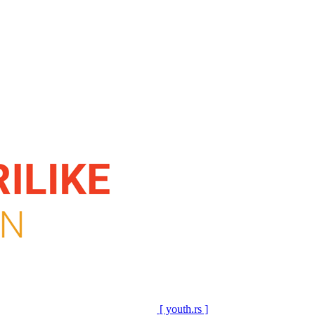
[ youth.rs ]