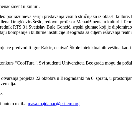
 menadžment u kulturi.
deo podrazumeva seriju predavanja vrsnih stručnjaka iz oblasti kulture,
ilena Dragićević-Šešić, redovni profesor Menadžmenta u kulturi i Teori
 urednik RTS 3 i Svetislav Bule Goncić, srpski glumac koji je diplomir
daju kompanije i kulturne institucije Beograda sa ciljem rešavanja real
ju će predvoditi Igor Rakić, osnivač Škole intelektualnih veština kao i za
onkurs “CoolTura”. Svi studenti Univerziteta Beograda mogu da pošalj
 otvaranja projekta 22.oktobra u Beograđanki na 6. spratu, u prostori
 zemalja.
e.
li putem mail-a
masa.majdanac@estiem.org