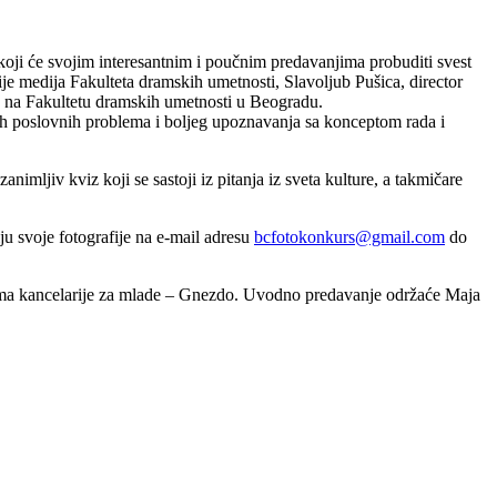
 koji će svojim interesantnim i poučnim predavanjima probuditi svest
je medija Fakulteta dramskih umetnosti, Slavoljub Pušica, director
ao na Fakultetu dramskih umetnosti u Beogradu.
nih poslovnih problema i boljeg upoznavanja sa konceptom rada i
nimljiv kviz koji se sastoji iz pitanja iz sveta kulture, a takmičare
u svoje fotografije na e-mail adresu
bcfotokonkurs@gmail.com
do
jama kancelarije za mlade – Gnezdo. Uvodno predavanje održaće Maja