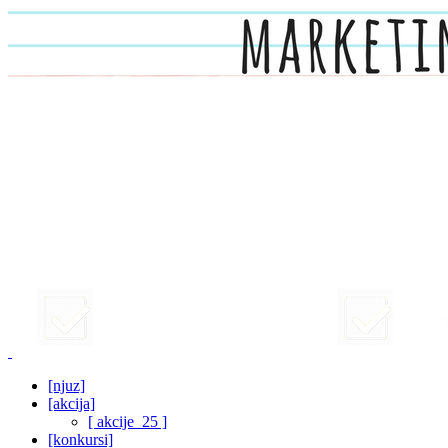
[njuz]
[akcija]
[ akcije_25 ]
[konkursi]