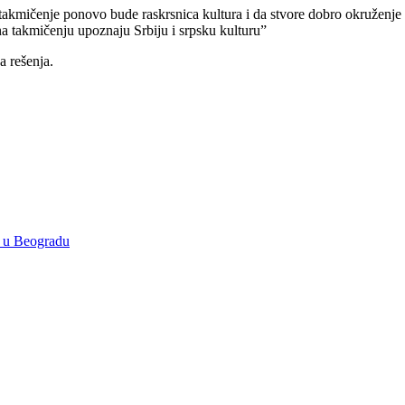
takmičenje ponovo bude raskrsnica kultura i da stvore dobro okruženje
 na takmičenju upoznaju Srbiju i srpsku kulturu”
a rešenja.
e u Beogradu