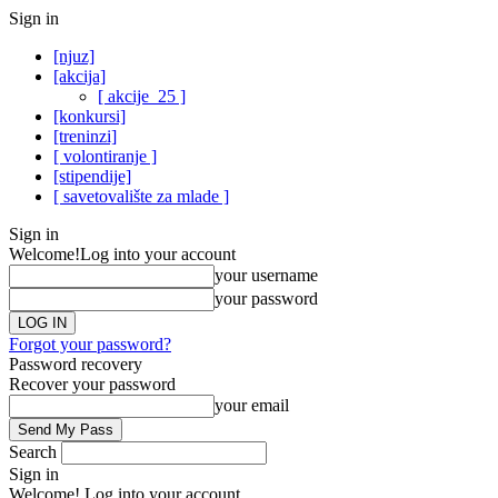
Sign in
[njuz]
[akcija]
[ akcije_25 ]
[konkursi]
[treninzi]
[ volontiranje ]
[stipendije]
[ savetovalište za mlade ]
Sign in
Welcome!
Log into your account
your username
your password
Forgot your password?
Password recovery
Recover your password
your email
Search
Sign in
Welcome! Log into your account