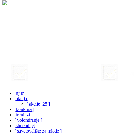
[njuz]
[akcija]
[ akcije_25 ]
[konkursi]
[treninzi]
[ volontiranje ]
[stipendije]
[ savetovalište za mlade ]