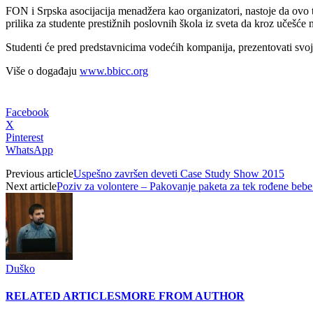
FON i Srpska asocijacija menadžera kao organizatori, nastoje da ovo 
prilika za studente prestižnih poslovnih škola iz sveta da kroz učešće
Studenti će pred predstavnicima vodećih kompanija, prezentovati svoj
Više o događaju
www.bbicc.org
Facebook
X
Pinterest
WhatsApp
Previous article
Uspešno završen deveti Case Study Show 2015
Next article
Poziv za volontere – Pakovanje paketa za tek rođene beb
Duško
RELATED ARTICLES
MORE FROM AUTHOR