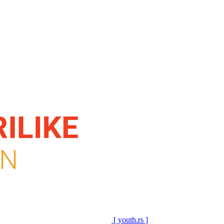
[ youth.rs ]