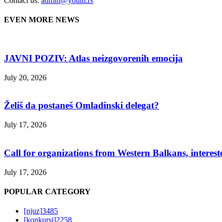
Contact us:
admin@youth.rs
EVEN MORE NEWS
JAVNI POZIV: Atlas neizgovorenih emocija
July 20, 2026
Želiš da postaneš Omladinski delegat?
July 17, 2026
Call for organizations from Western Balkans, interest
July 17, 2026
POPULAR CATEGORY
[njuz]
3485
[konkursi]
2258