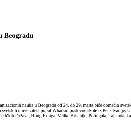
 u Beogradu
anizacionih nauka u Beogradu od 24. do 29. marta biće domaćin svetsk
jih svetskih univerziteta poput Wharton poslovne škole iz Pensilvanije,
Američkih Država, Hong Konga, Velike Britanije, Portugala, Tajlanda, k