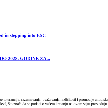
ed in stepping into ESC
O 2028. GODINE ZA...
cipe tolerancije, razumevanja, uvažavanja različitosti i promocije antid
ksel, što znači da se podaci o vašem kretanju na ovom sajtu prosleđuju