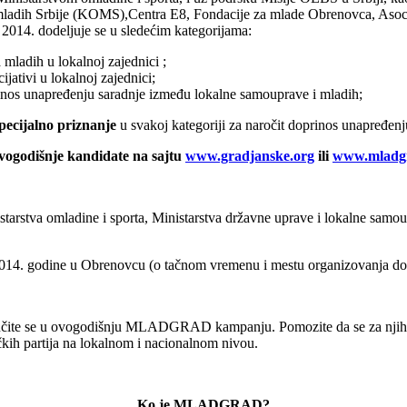
 mladih Srbije (KOMS),Centra E8, Fondacije za mlade Obrenovca, Asoc
14. dodeljuje se u sledećim kategorijama:
ladih u lokalnoj zajednici ;
jativi u lokalnoj zajednici;
prinos unapređenju saradnje između lokalne samouprave i mladih;
pecijalno priznanje
u svakoj kategoriji za naročit doprinos unapređenju
ovogodišnje kandidate na sajtu
www.gradjanske.org
ili
www.mladgr
nistarstva omladine i sporta, Ministarstva državne uprave i lokalne sa
2014. godine u Obrenovcu (o tačnom vremenu i mestu organizovanja dod
čite se u ovogodišnju MLADGRAD kampanju. Pomozite da se za njih čuje, j
itičkih partija na lokalnom i nacionalnom nivou.
Ko je MLADGRAD?