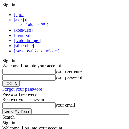
Sign in
[njuz]
[akcija]
[ akcije_25 ]
[konkursi]
[treninzi]
[ volontiranje ]
[stipendije]
[ savetovalište za mlade ]
Sign in
Welcome!
Log into your account
your username
your password
Forgot your password?
Password recovery
Recover your password
your email
Search
Sign in
Welcome! Log into your account