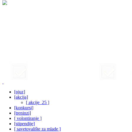
[njuz]
[akcija]
[ akcije_25 ]
[konkursi]
[treninzi]
[ volontiranje ]
[stipendije]
[ savetovalište za mlade ]