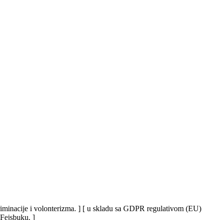
iskriminacije i volonterizma. ] [ u skladu sa GDPR regulativom (EU)
 Fejsbuku. ]