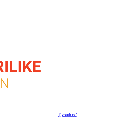
[ youth.rs ]