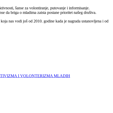
vnosti, šanse za volontiranje, putovanje i informisanje.
 da briga o mladima zaista postane prioritet našeg društva.
a koja nas vodi još od 2010. godine kada je nagrada ustanovljena i od
jA AKTIVIZMA I VOLONTERIZMA MLADIH