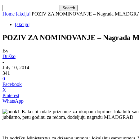
Home
[akcija]
POZIV ZA NOMINOVANJE – Nagrada MLADGRA
[akcija]
POZIV ZA NOMINOVANJE – Nagrada 
By
Duško
-
July 10, 2014
341
0
Facebook
X
Pinterest
WhatsApp
Kako bi odale priznanje za ukupan doprinos lokalnih samo
jubilarno, petu godinu za redom, dodeljuju nagradu MLADGRAD.
Uz podršku Ministarstva za državnu upravu i lokalalnu samoupravu, M