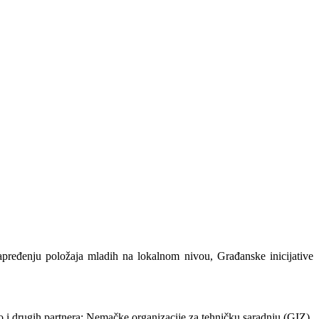
apređenju položaja mladih na lokalnom nivou, Građanske inicijative
 i drugih partnera: Nemačke organizacije za tehničku saradnju (GIZ),