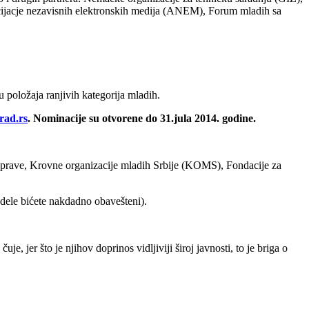
ijacje nezavisnih elektronskih medija (ANEM), Forum mladih sa
 položaja ranjivih kategorija mladih.
ad.rs
. Nominacije su otvorene do 31.jula 2014. godine.
mouprave, Krovne organizacije mladih Srbije (KOMS), Fondacije za
ele bićete nakdadno obavešteni).
er što je njihov doprinos vidljiviji široj javnosti, to je briga o