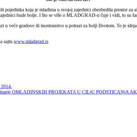
ojedinka koja je mladima u svojoj zajednici obezbedila prostor za akti
dnici bude bolje. I što se više o MLADGRAD-u čuje i vidi, to su šanse
i u veće gradove ili inostranstvo u potrazi za bolji životom. To je idej
na sajtu
www.mladgrad.rs
t 2014.
a finansiranje OMLADINSKIH PROJEKATA U CILjU PODSTICAN