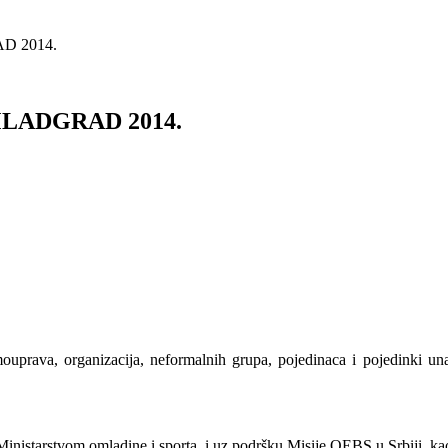
D 2014.
MLADGRAD 2014.
uprava, organizacija, neformalnih grupa, pojedinaca i pojedinki un
inistarstvom omladine i sporta, i uz podršku Misije OEBS u Srbiji, kao