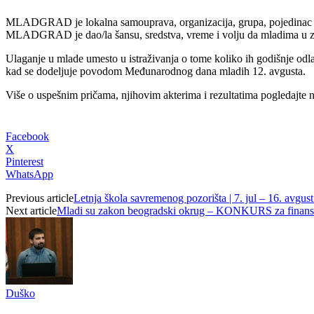
MLADGRAD je lokalna samouprava, organizacija, grupa, pojedinac ili p
MLADGRAD je dao/la šansu, sredstva, vreme i volju da mladima u zaje
Ulaganje u mlade umesto u istraživanja o tome koliko ih godišnje odlaz
kad se dodeljuje povodom Međunarodnog dana mladih 12. avgusta.
Više o uspešnim pričama, njihovim akterima i rezultatima pogledajte 
Facebook
X
Pinterest
WhatsApp
Previous article
Letnja škola savremenog pozorišta | 7. jul – 16. avgus
Next article
Mladi su zakon beogradski okrug – KONKURS z
Duško