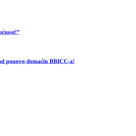
ućnost!”
grad ponovo domaćin BBICC-a!