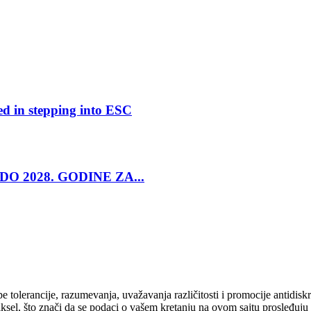
ed in stepping into ESC
O 2028. GODINE ZA...
cipe tolerancije, razumevanja, uvažavanja različitosti i promocije antid
ksel, što znači da se podaci o vašem kretanju na ovom sajtu prosleđuju