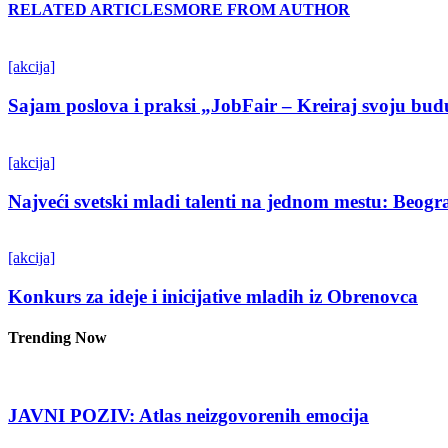
RELATED ARTICLES
MORE FROM AUTHOR
[akcija]
Sajam poslova i praksi „JobFair – Kreiraj svoju bud
[akcija]
Najveći svetski mladi talenti na jednom mestu: Beo
[akcija]
Konkurs za ideje i inicijative mladih iz Obrenovca
Trending Now
JAVNI POZIV: Atlas neizgovorenih emocija