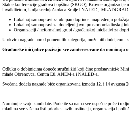
Stalne konferencije gradova i opština (SKGO), Krovne organizacije
invaliditetom, Unija srednjoškolaca Srbije i NALED, MLADGRAD 20
Lokalnoj samoupravi za ukupan doprinos unapređenju položaja m
Lokalnoj samoupravi za dodeljeni javni prostor omladinskoj inici
Organizaciji / neformalnoj grupi / građanskoj inicijativi za do
U okviru nagrade pored pomenutih kategorija, može biti dodeljeno i
s
Građanske inicijative pozivaju sve zainteresovane da nominuju 
Odluku o dobitnicima doneće stručni žiri koji čine predstavnici/e Mi
mlade Obrenovca, Centra E8, ANEM-a i NALED-a.
Svečana dodela nagrade biće organizovana između 12. i 14 avgusta 
Nominujte svoje kandidate. Podelite sa nama sve uspešne priče i uklju
mladima sve više na listi prioriteta svih institucija, organizacija i pol