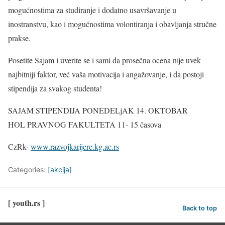
mogućnostima za studiranje i dodatno usavršavanje u
inostranstvu, kao i mogućnostima volontiranja i obavljanja stručne
prakse.
Posetite Sajam i uverite se i sami da prosečna ocena nije uvek
najbitniji faktor, već vaša motivacija i angažovanje, i da postoji
stipendija za svakog studenta!
SAJAM STIPENDIJA PONEDELjAK 14. OKTOBAR
HOL PRAVNOG FAKULTETA 11- 15 časova
CzRk-
www.razvojkarijere.kg.ac.rs
Categories:
[akcija]
[ youth.rs ]
Back to top