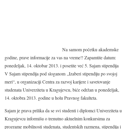
Na samom početku akademske
godine, prave informacije za vas na vreme!! Zapamtite datum:
ponedeljak, 14. oktobar 2013. i posetite već 5. Sajam stipendija
V Sajam stipendija pod sloganom „Izaberi stipendiju po svojoj
meri“, u organizaciji Centra za razvoj karijere i savetovanje
studenata Univerziteta u Kragujevcu, biće održan u ponedeljak,
14. oktobra 2013. godine u holu Pravnog fakulteta.
Sajam je prava prilika da se svi studenti i diplomci Univerziteta u
Kragujevcu informišu o trenutno aktuelnim konkursima za
programe mobilnosti studenata, studentskih razmena, stipendija i