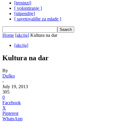
[treninzi]
[ volontiranje ]
[stipendije]
[ savetovalište za mlade ]
Home
[akcija]
Kultura na dar
[akcija]
Kultura na dar
By
Duško
-
July 19, 2013
305
0
Facebook
X
Pinterest
WhatsApp