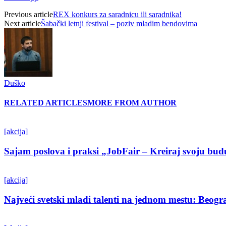
Previous article
REX konkurs za saradnicu ili saradnika!
Next article
Šabački letnji festival – poziv mladim bendovima
Duško
RELATED ARTICLES
MORE FROM AUTHOR
[akcija]
Sajam poslova i praksi „JobFair – Kreiraj svoju bud
[akcija]
Najveći svetski mladi talenti na jednom mestu: Beo