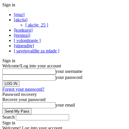
Sign in
[njuz]
[akcija]
[ akcije_25 ]
[konkursi]
[treninzi]
[ volontiranje ]
[stipendije]
[ savetovalište za mlade ]
Sign in
Welcome!
Log into your account
your username
your password
Forgot your password?
Password recovery
Recover your password
your email
Search
Sign in
Welcome! Log into your account