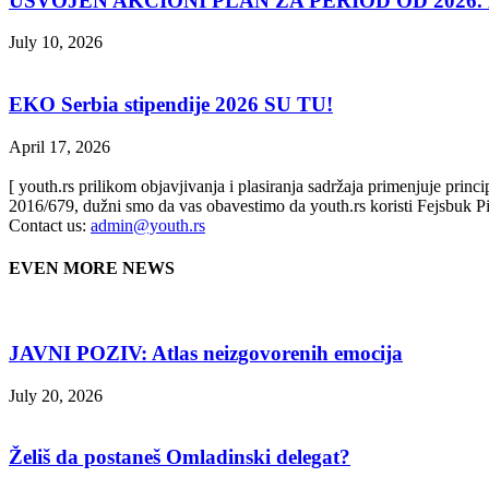
USVOJEN AKCIONI PLAN ZA PERIOD OD 2026. D
July 10, 2026
EKO Serbia stipendije 2026 SU TU!
April 17, 2026
[ youth.rs prilikom objavjivanja i plasiranja sadržaja primenjuje prin
2016/679, dužni smo da vas obavestimo da youth.rs koristi Fejsbuk Pi
Contact us:
admin@youth.rs
EVEN MORE NEWS
JAVNI POZIV: Atlas neizgovorenih emocija
July 20, 2026
Želiš da postaneš Omladinski delegat?