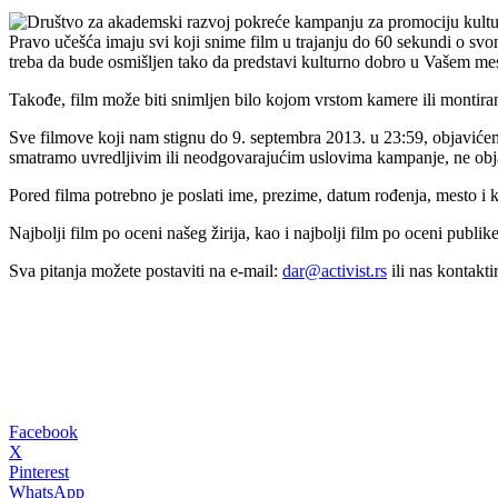
Društvo za akademski razvoj pokreće kampanju za promociju kulturne
Pravo učešća imaju svi koji snime film u trajanju do 60 sekundi o svom
treba da bude osmišljen tako da predstavi kulturno dobro u Vašem mes
Takođe, film može biti snimljen bilo kojom vrstom kamere ili montiran
Sve filmove koji nam stignu do 9. septembra 2013. u 23:59, objaviće
smatramo uvredljivim ili neodgovarajućim uslovima kampanje, ne obj
Pored filma potrebno je poslati ime, prezime, datum rođenja, mesto i kon
Najbolji film po oceni našeg žirija, kao i najbolji film po oceni pu
Sva pitanja možete postaviti na e-mail:
dar@activist.rs
ili nas kontakti
Facebook
X
Pinterest
WhatsApp