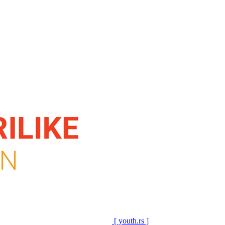
[ youth.rs ]