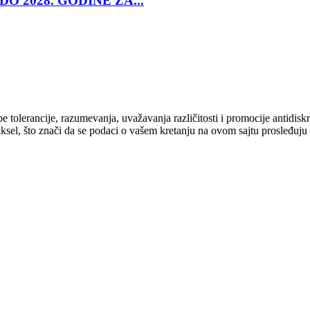
O 2028. GODINE ZA...
cipe tolerancije, razumevanja, uvažavanja različitosti i promocije antid
ksel, što znači da se podaci o vašem kretanju na ovom sajtu prosleđuju