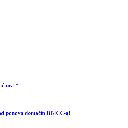
ućnost!”
grad ponovo domaćin BBICC-a!