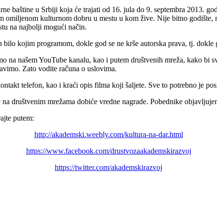
 baštine u Srbiji koja će trajati od 16. jula do 9. septembra 2013. god
 omiljenom kulturnom dobru u mestu u kom žive. Nije bitno godište, ni po
tu na najbolji mogući način.
 bilo kojim programom, dokle god se ne krše autorska prava, tj. dokle g
mo na našem YouTube kanalu, kao i putem društvenih mreža, kako bi sv
avimo. Zato vodite računa o uslovima.
takt telefon, kao i kraći opis filma koji šaljete. Sve to potrebno je pos
blike na društvenim mrežama dobiće vredne nagrade. Pobednike objavljuj
rajte putem:
http://akademski.weebly.com/kultura-na-dar.html
https://www.facebook.com/drustvozaakademskirazvoj
https://twitter.com/akademskirazvoj