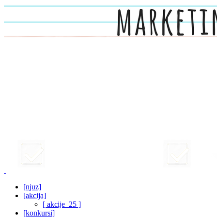
[njuz]
[akcija]
[ akcije_25 ]
[konkursi]