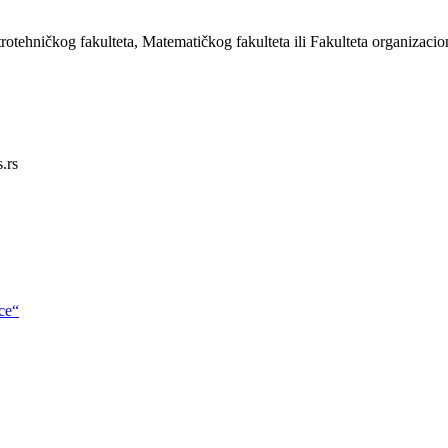
ktrotehničkog fakulteta, Matematičkog fakulteta ili Fakulteta organizaci
.rs
ce“