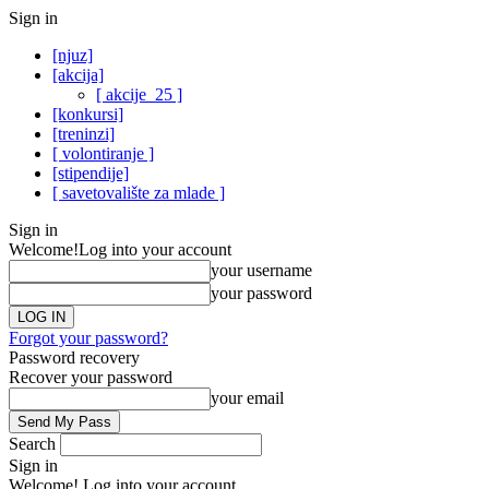
Sign in
[njuz]
[akcija]
[ akcije_25 ]
[konkursi]
[treninzi]
[ volontiranje ]
[stipendije]
[ savetovalište za mlade ]
Sign in
Welcome!
Log into your account
your username
your password
Forgot your password?
Password recovery
Recover your password
your email
Search
Sign in
Welcome! Log into your account