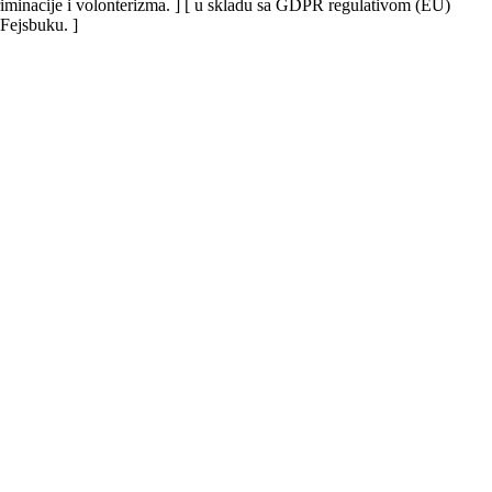
iskriminacije i volonterizma. ] [ u skladu sa GDPR regulativom (EU)
 Fejsbuku. ]