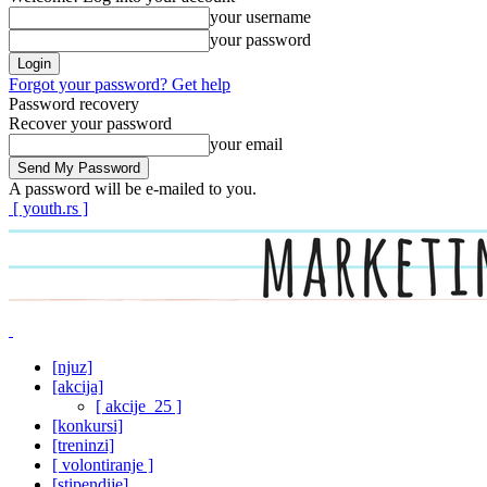
your username
your password
Forgot your password? Get help
Password recovery
Recover your password
your email
A password will be e-mailed to you.
[ youth.rs ]
[njuz]
[akcija]
[ akcije_25 ]
[konkursi]
[treninzi]
[ volontiranje ]
[stipendije]