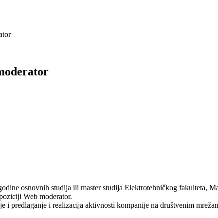
ator
 moderator
dine osnovnih studija ili master studija Elektrotehničkog fakulteta, Ma
 poziciji Web moderator.
je i predlaganje i realizacija aktivnosti kompanije na društvenim mreža