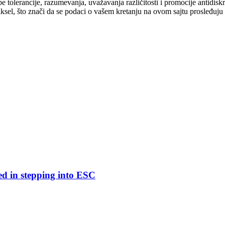
cipe tolerancije, razumevanja, uvažavanja različitosti i promocije antid
ksel, što znači da se podaci o vašem kretanju na ovom sajtu prosleđuju
ed in stepping into ESC