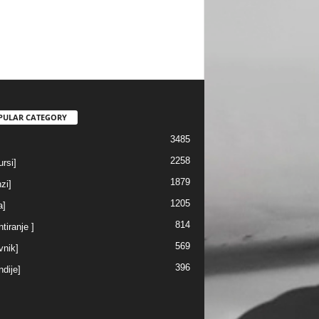
PULAR CATEGORY
3485
2258
rsi]
1879
nzi]
1205
a]
814
ntiranje ]
569
vnik]
396
ndije]