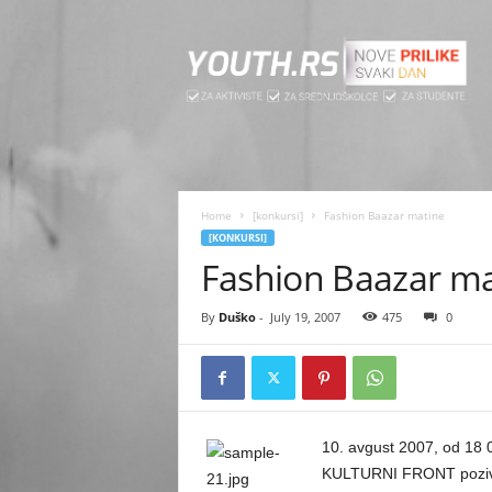
[
y
o
u
t
h
.
r
s
Home
[konkursi]
Fashion Baazar matine
]
[KONKURSI]
Fashion Baazar ma
By
Duško
-
July 19, 2007
475
0
10. avgust 2007, od 18
KULTURNI FRONT poziva s