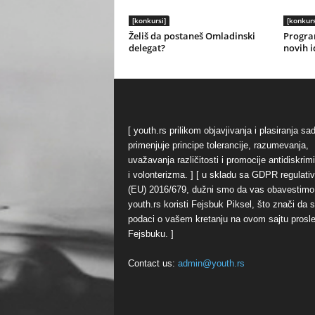
[konkursi]
[konkurs
Želiš da postaneš Omladinski
Progra
delegat?
novih i
[ youth.rs prilikom objavjivanja i plasiranja sa
primenjuje principe tolerancije, razumevanja,
uvažavanja različitosti i promocije antidiskrim
i volonterizma. ] [ u skladu sa GDPR regulati
(EU) 2016/679, dužni smo da vas obavestimo
youth.rs koristi Fejsbuk Piksel, što znači da 
podaci o vašem kretanju na ovom sajtu prosl
Fejsbuku. ]
Contact us:
admin@youth.rs