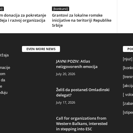
i]
[konkursi]
m donacija za pokretanje
Grantovi za lokalne romske
deja i razvoj organizacija
inicijative na teritoriji Republike
Srbije
EVEN MORE NEWS
PO
držaja
[njuz]
JAVNI POZIV: Atlas
neizgovorenih emocija
inacije
[konku
July 20, 2026
vom
[treni
 da
[akcij
se
Želiš da postaneš Omladinski
eđuju
delegat?
[ volo
July 17, 2026
[zaba
[stipe
Call for organizations from
Western Balkans, interested
in stepping into ESC