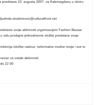
na predstave 10. avgusta 2007. na Kalemegdanu u okviru
ljudmila.stratimirovic@culturalfront.net
 predstavio svoje aktivnosti organizacijom Fashion Bazaar
 da u vidu prodajne jednodnevne zložbe predstave svoje
mbincija izložbe radova, neformalne modne revije i sve to
 vezan za ostale aktivnosti.
 do 22 00