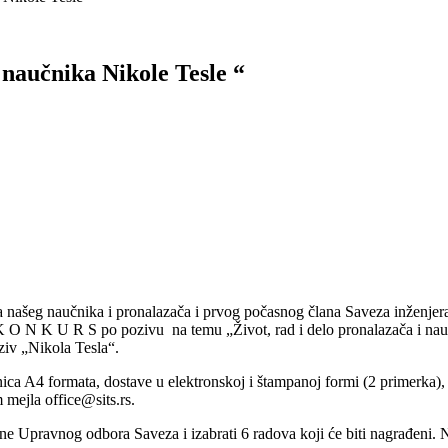
 naučnika Nikole Tesle “
našeg naučnika i pronalazača i prvog počasnog člana Saveza inženjera i
 K O N K U R S po pozivu na temu „Život, rad i delo pronalazača i na
aziv „Nikola Tesla“.
ca A4 formata, dostave u elektronskoj i štampanoj formi (2 primerka), 
 mejla office@sits.rs.
ne Upravnog odbora Saveza i izabrati 6 radova koji će biti nagrađeni.