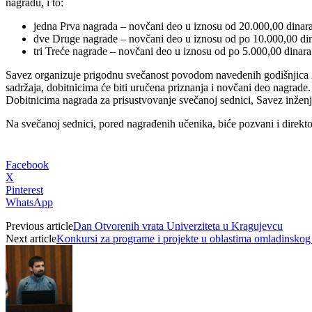
nagradu, i to:
jedna Prva nagrada – novčani deo u iznosu od 20.000,00 dinara
dve Druge nagrade – novčani deo u iznosu od po 10.000,00 din
tri Treće nagrade – novčani deo u iznosu od po 5.000,00 dinara
Savez organizuje prigodnu svečanost povodom navedenih godišnjica 2
sadržaja, dobitnicima će biti uručena priznanja i novčani deo nagrade.
Dobitnicima nagrada za prisustvovanje svečanoj sednici, Savez inženjer
Na svečanoj sednici, pored nagrađenih učenika, biće pozvani i direkt
Facebook
X
Pinterest
WhatsApp
Previous article
Dan Otvorenih vrata Univerziteta u Kragujevcu
Next article
Konkursi za programe i projekte u oblastima omladinskog 