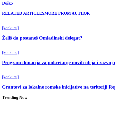
Duško
RELATED ARTICLES
MORE FROM AUTHOR
[konkursi]
Želiš da postaneš Omladinski delegat?
[konkursi]
Program donacija za pokretanje novih ideja i razvoj 
[konkursi]
Grantovi za lokalne romske inicijative na teritoriji R
Trending Now