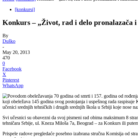
[konkursi]
Konkurs – „Život, rad i delo pronalazača i
By
Duško
-
May 20, 2013
470
0
Facebook
X
Pinterest
WhatsApp
Povodom obeležavanja 70 godina od smrti i 157. godina od rođenja 
koji obeležava 145 godina svog postojanja i uspešnog rada raspisuje
učenici srednjih tehničkih i drugih srednjih škola u Srbiji koje nose n
Svi učesnici su obavezni da svoj pismeni rad obima maksimum 8 strani
tehničara Srbije, ul. Kneza Miloša 7a, Beograd – za Konkurs ili putem
Prispele radove pregledaće posebno izabrana stručna Komisija od stra