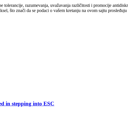
cipe tolerancije, razumevanja, uvažavanja različitosti i promocije antid
ksel, što znači da se podaci o vašem kretanju na ovom sajtu prosleđuju
ed in stepping into ESC