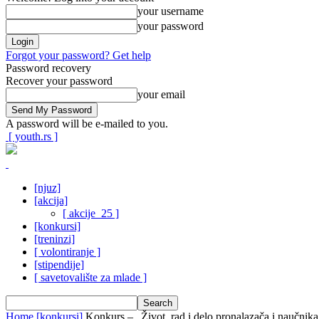
your username
your password
Forgot your password? Get help
Password recovery
Recover your password
your email
A password will be e-mailed to you.
[ youth.rs ]
[njuz]
[akcija]
[ akcije_25 ]
[konkursi]
[treninzi]
[ volontiranje ]
[stipendije]
[ savetovalište za mlade ]
Home
[konkursi]
Konkurs – „Život, rad i delo pronalazača i naučnika