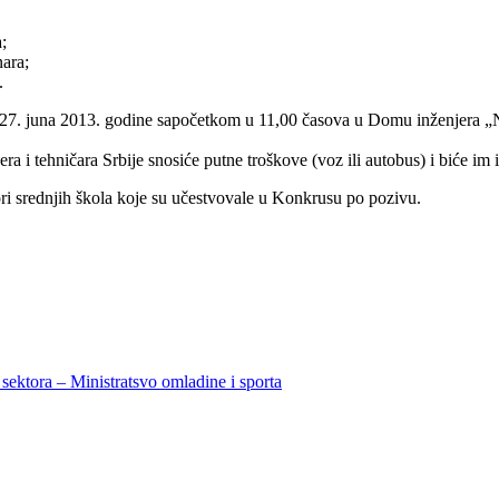
;
ara;
.
7. juna 2013. godine sapočetkom u 11,00 časova u Domu inženjera „Niko
a i tehničara Srbije snosiće putne troškove (voz ili autobus) i biće im
ori srednjih škola koje su učestvovale u Konkrusu po pozivu.
sektora – Ministratsvo omladine i sporta