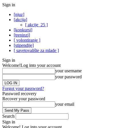
Sign in
[njuz]
[akcija]
[ akcije_25 ]
[konkursi]
[treninzi]
[ volontiranje ]
[stipendije]
[ savetovalište za mlade ]
Sign in
Welcome!
Log into your account
your username
your password
Forgot your password?
Password recovery
Recover your password
your email
Search
Sign in
Welcome! Log into your account