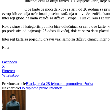
sniženoj ceni za drugi razred. Uz kupljene karte, koje se
Obe karte će moći da kupe i stariji od 26 godina za prvi 
evropskih zemalja neće imati posebna sniženja na ove železničke kart
Inter rejl globalna karta važiće za države Evrope i Tursku, kao i za t
Rok važnosti i kategorija putnika biće odlučujući za cenu ove karte, 
po povlastici od najmanje 25 odsto ili većoj, dok će se za decu plaćati
Inter rejl karta za pojedinu državu važi samo za državu članicu Inter 
Beta
Facebook
X
Pinterest
WhatsApp
Previous article
Black, sreda 28 februar – promotivna žurka
Next article
Do diplome preko Interneta