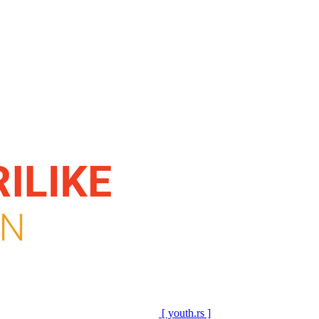
[ youth.rs ]