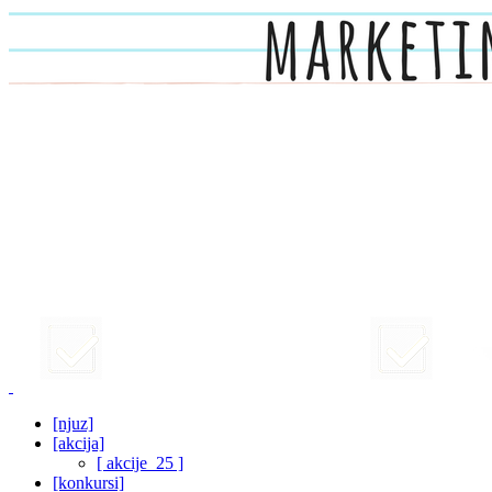
[njuz]
[akcija]
[ akcije_25 ]
[konkursi]