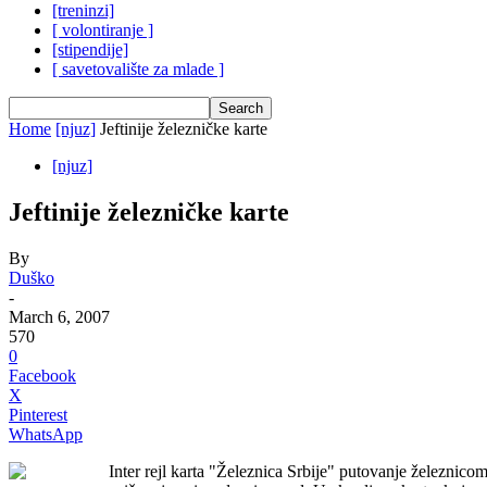
[treninzi]
[ volontiranje ]
[stipendije]
[ savetovalište za mlade ]
Home
[njuz]
Jeftinije železničke karte
[njuz]
Jeftinije železničke karte
By
Duško
-
March 6, 2007
570
0
Facebook
X
Pinterest
WhatsApp
Inter rejl karta "Železnica Srbije" putovanje železnico