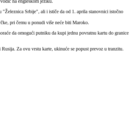
ki vodič na engleskom jeziku.
"Železnica Srbije", ali i ističe da od 1. aprila stanovnici istočno
Grčke, pri čemu u ponudi više neće biti Maroko.
e moraće da omogući putniku da kupi jednu povratnu kartu do granice
i Rusija. Za ovu vrstu karte, ukinuće se popust prevoz u tranzitu.