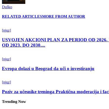
Duško
RELATED ARTICLES
MORE FROM AUTHOR
[njuz]
USVOJEN AKCIONI PLAN ZA PERIOD OD 2026.
OD 2023. DO 2030....
[njuz]
Evropa dolazi u Beograd da uči o investiranju
[njuz]
Poziv za učesnike treninga Praktična moderacija i fac
Trending Now