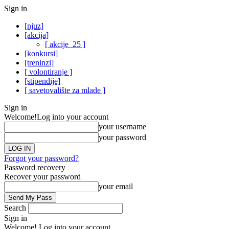
Sign in
[njuz]
[akcija]
[ akcije_25 ]
[konkursi]
[treninzi]
[ volontiranje ]
[stipendije]
[ savetovalište za mlade ]
Sign in
Welcome!
Log into your account
your username
your password
Forgot your password?
Password recovery
Recover your password
your email
Search
Sign in
Welcome! Log into your account