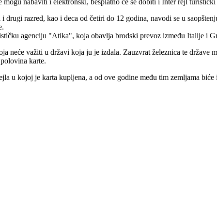
 mogu nabaviti i elektronski, besplatno će se dobiti i Inter rejl turistič
i drugi razred, kao i deca od četiri do 12 godina, navodi se u saopštenju 
e.
urističku agenciju "Atika", koja obavlja brodski prevoz između Italije i 
koja neće važiti u državi koja ju je izdala. Zauzvrat železnica te držav
 polovina karte.
pejla u kojoj je karta kupljena, a od ove godine među tim zemljama biće 