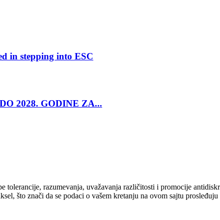
ed in stepping into ESC
O 2028. GODINE ZA...
cipe tolerancije, razumevanja, uvažavanja različitosti i promocije antid
ksel, što znači da se podaci o vašem kretanju na ovom sajtu prosleđuju