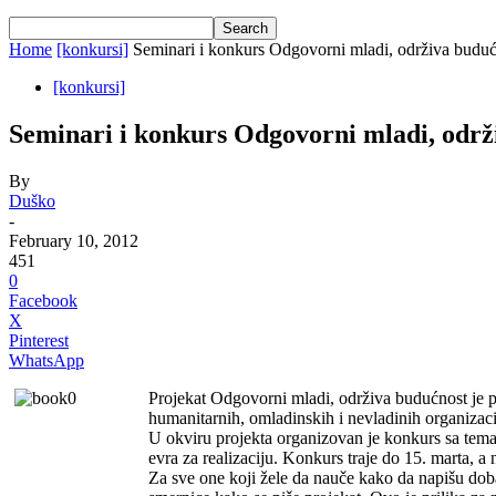
Home
[konkursi]
Seminari i konkurs Odgovorni mladi, održiva budu
[konkursi]
Seminari i konkurs Odgovorni mladi, održ
By
Duško
-
February 10, 2012
451
0
Facebook
X
Pinterest
WhatsApp
Projekat Odgovorni mladi, održiva budućnost je pr
humanitarnih, omladinskih i nevladinih organizac
U okviru projekta organizovan je konkurs sa tema
evra za realizaciju. Konkurs traje do 15. marta, 
Za sve one koji žele da nauče kako da napišu dob