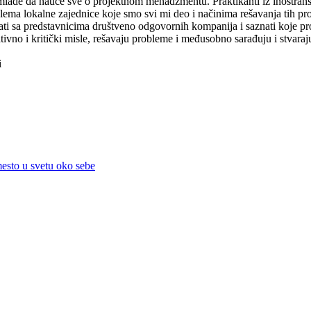
a mlade da nauče sve o projektnom menadžmentu. Praktikanti iz inostran
lema lokalne zajednice koje smo svi mi deo i načinima rešavanja tih pr
ti sa predstavnicima društveno odgovornih kompanija i saznati koje pr
no i kritički misle, rešavaju probleme i međusobno sarađuju i stvaraju
i
sto u svetu oko sebe