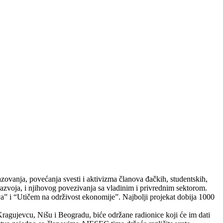
zovanja, povećanja svesti i aktivizma članova đačkih, studentskih,
azvoja, i njihovog povezivanja sa vladinim i privrednim sektorom.
a” i “Utičem na održivost ekonomije”. Najbolji projekat dobija 1000
ragujevcu, Nišu i Beogradu, biće održane radionice koji će im dati