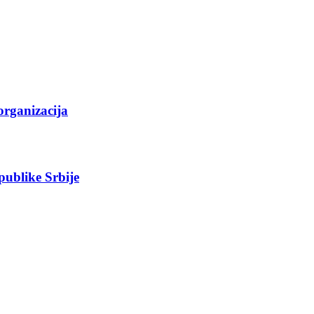
organizacija
epublike Srbije