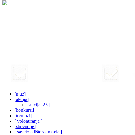
[njuz]
[akcija]
[ akcije_25 ]
[konkursi]
[treninzi]
[ volontiranje ]
[stipendije]
[ savetovalište za mlade ]