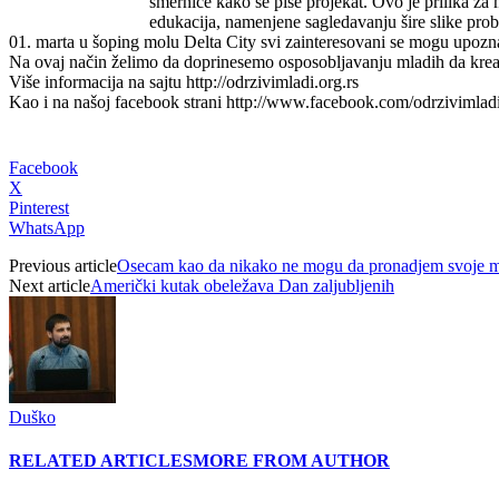
smernice kako se piše projekat. Ovo je prilika z
edukacija, namenjene sagledavanju šire slike prob
01. marta u šoping molu Delta City svi zainteresovani se mogu upozna
Na ovaj način želimo da doprinesemo osposobljavanju mladih da kreativ
Više informacija na sajtu http://odrzivimladi.org.rs
Kao i na našoj facebook strani http://www.facebook.com/odrzivimlad
Facebook
X
Pinterest
WhatsApp
Previous article
Osecam kao da nikako ne mogu da pronadjem svoje me
Next article
Američki kutak obeležava Dan zaljubljenih
Duško
RELATED ARTICLES
MORE FROM AUTHOR