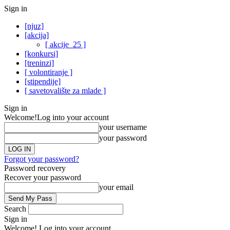
Sign in
[njuz]
[akcija]
[ akcije_25 ]
[konkursi]
[treninzi]
[ volontiranje ]
[stipendije]
[ savetovalište za mlade ]
Sign in
Welcome!
Log into your account
your username
your password
Forgot your password?
Password recovery
Recover your password
your email
Search
Sign in
Welcome! Log into your account