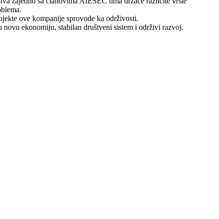
stva zajedno sa članovima AIESEC tima držaće različite vrste
oblema.
ojekte ove kompanije sprovode ka održivosti.
 novu ekonomiju, stabilan društveni sistem i održivi razvoj.