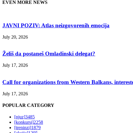
EVEN MORE NEWS
JAVNI POZIV: Atlas neizgovorenih emocija
July 20, 2026
Želiš da postaneš Omladinski delegat?
July 17, 2026
Call for organizations from Western Balkans, interest
July 17, 2026
POPULAR CATEGORY
[njuz]
3485
[konkursi]
2258
[treninzi]
1879
[akcija]
1205