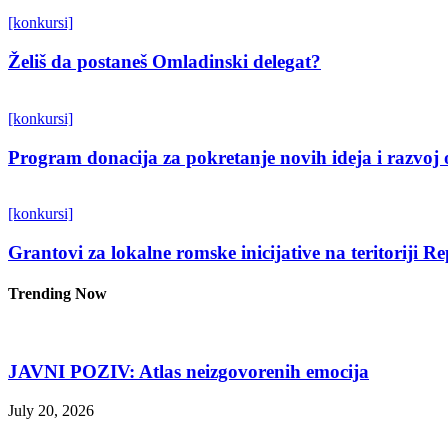
[konkursi]
Želiš da postaneš Omladinski delegat?
[konkursi]
Program donacija za pokretanje novih ideja i razvoj 
[konkursi]
Grantovi za lokalne romske inicijative na teritoriji R
Trending Now
JAVNI POZIV: Atlas neizgovorenih emocija
July 20, 2026