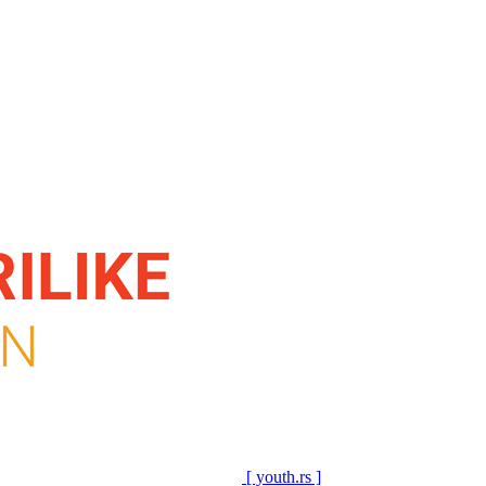
[ youth.rs ]