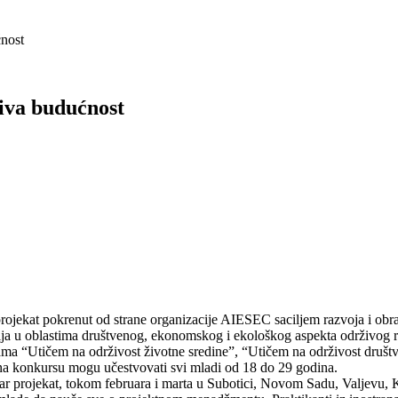
ćnost
iva budućnost
ojekat pokrenut od strane organizacije AIESEC saciljem razvoja i obra
ija u oblastima društvenog, ekonomskog i ekološkog aspekta održivog r
ma “Utičem na održivost životne sredine”, “Utičem na održivost društv
a na konkursu mogu učestvovati svi mladi od 18 do 29 godina.
ar projekat, tokom februara i marta u Subotici, Novom Sadu, Valjevu, K