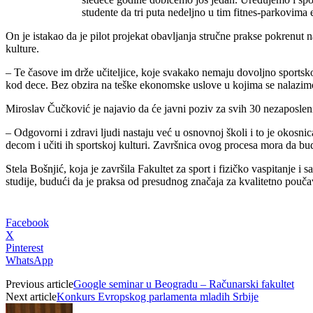
studente da tri puta nedeljno u tim fitnes-parkovima 
On je istakao da je pilot projekat obavljanja stručne prakse pokrenut 
kulture.
– Te časove im drže učiteljice, koje svakako nemaju dovoljno sportsk
kod dece. Bez obzira na teške ekonomske uslove u kojima se nalazimo
Miroslav Čučković je najavio da će javni poziv za svih 30 nezaposleni
– Odgovorni i zdravi ljudi nastaju već u osnovnoj školi i to je okosn
decom i učiti ih sportskoj kulturi. Završnica ovog procesa mora da bud
Stela Bošnjić, koja je završila Fakultet za sport i fizičko vaspitanje i
studije, budući da je praksa od presudnog značaja za kvalitetno poučav
Facebook
X
Pinterest
WhatsApp
Previous article
Google seminar u Beogradu – Računarski fakultet
Next article
Konkurs Evropskog parlamenta mladih Srbije