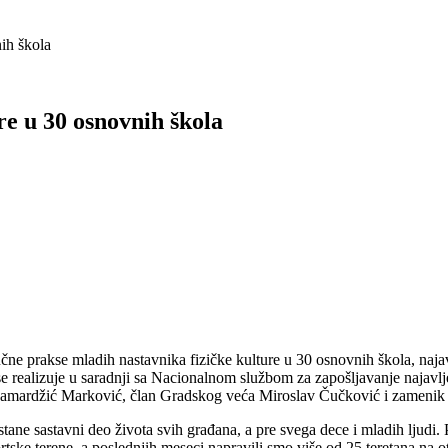
nih škola
re u 30 osnovnih škola
ručne prakse mladih nastavnika fizičke kulture u 30 osnovnih škola, n
 se realizuje u saradnji sa Nacionalnom službom za zapošljavanje najavl
 Samardžić Marković, član Gradskog veća Miroslav Čučković i zamenik
stane sastavni deo života svih građana, a pre svega dece i mladih ljudi.
ske terene, a poslednjih meseci napravili smo više od 25 teretana na ot