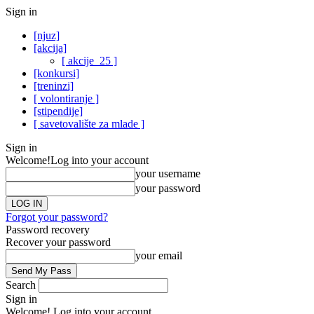
Sign in
[njuz]
[akcija]
[ akcije_25 ]
[konkursi]
[treninzi]
[ volontiranje ]
[stipendije]
[ savetovalište za mlade ]
Sign in
Welcome!
Log into your account
your username
your password
Forgot your password?
Password recovery
Recover your password
your email
Search
Sign in
Welcome! Log into your account