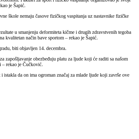
ekao je Šapić.
novne škole nemaju časove fizičkog vaspitanja uz nastavnike fizičke
zultate u smanjenju deformiteta kičme i drugih zdravstvenih tegoba
a kvalitetan način bave sportom – rekao je Šapić.
radu, biti objavljen 14. decembra.
a zapošljavanje obezbeđuju platu za ljude koji će raditi sa našom
ti – rekao je Čučković.
kat i istakla da on ima ogroman značaj za mlade ljude koji završe ove