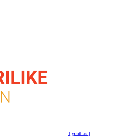
[ youth.rs ]