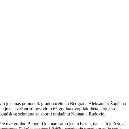
ajavio je danas pomoćnik gradonačelnika Beograda Aleksandar Šapić na
jen je na svečanosti povodom 65 godina ovog fakulteta, kojoj su
 gradskog sekretara za sport i omladinu Nemanja Radović.
 Pre dve godine Beograd je imao samo jedan bazen, danas ih je šest, a
vorenom. Fakulet za sport i fizičko vaspitanje organizovao je svoje