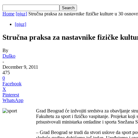
Home
[njuz]
Stručna praksa za nastavnike fizičke kulture u 30 osnov
[njuz]
Stručna praksa za nastavnike fizičke kultu
By
Duško
-
December 9, 2011
475
0
Facebook
X
Pinterest
WhatsApp
Grad Beograd će izdvojiti sredstva za obavljanje st
Fakultetu za sport i fizičko vaspitanje.
Projekat koji
prisustvovali ministarka omladine i sporta Snežana
– Grad Beograd se trudi da stvori uslove da sport po
sledeće godine dobićemo još jedan. Uređujemo i sport