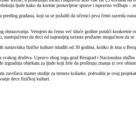
edukuju ljude kako da koriste postavljene sprave i ispravno vežbaju – r
na predlog građana, koji su se požalili da učenici prva četiri razreda os
og obrazovanja. Verujem da ćemo već iduće godine postići konkretne re
, nastojaćemo da deci od najranijeg uzrasta pružamo mogućnost da se n
h nastavnika fizičke kulture mlađih od 30 godina, koliko ih ima u Beog
ica svakog društva. Upravo zbog toga grad Beograd i Nacionalna služba z
e izgradnja objekata za ljude koji žele da proširuju znanja iz ove oblas
 sada završava master studije za trenera košarke, pohvalila je ovaj proje
anje dece fizičkoj kulturi.