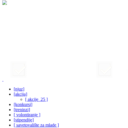
[njuz]
[akcija]
[ akcije_25 ]
[konkursi]
[treninzi]
[ volontiranje ]
[stipendije]
[ savetovalište za mlade ]