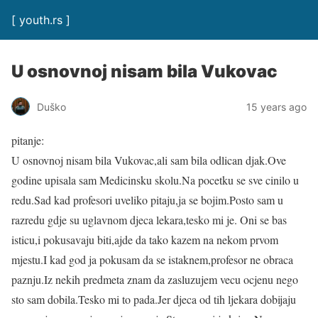
[ youth.rs ]
U osnovnoj nisam bila Vukovac
Duško
15 years ago
pitanje:
U osnovnoj nisam bila Vukovac,ali sam bila odlican djak.Ove
godine upisala sam Medicinsku skolu.Na pocetku se sve cinilo u
redu.Sad kad profesori uveliko pitaju,ja se bojim.Posto sam u
razredu gdje su uglavnom djeca lekara,tesko mi je. Oni se bas
isticu,i pokusavaju biti,ajde da tako kazem na nekom prvom
mjestu.I kad god ja pokusam da se istaknem,profesor ne obraca
paznju.Iz nekih predmeta znam da zasluzujem vecu ocjenu nego
sto sam dobila.Tesko mi to pada.Jer djeca od tih ljekara dobijaju