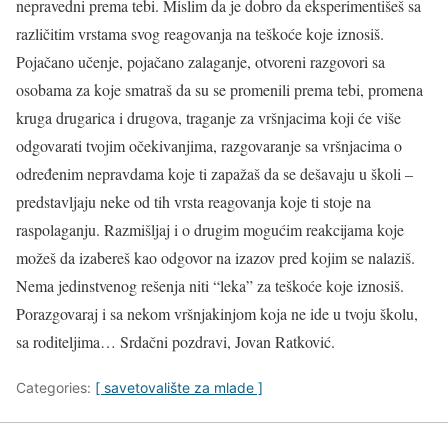
nepravedni prema tebi. Mislim da je dobro da eksperimentišeš sa
različitim vrstama svog reagovanja na teškoće koje iznosiš.
Pojačano učenje, pojačano zalaganje, otvoreni razgovori sa
osobama za koje smatraš da su se promenili prema tebi, promena
kruga drugarica i drugova, traganje za vršnjacima koji će više
odgovarati tvojim očekivanjima, razgovaranje sa vršnjacima o
određenim nepravdama koje ti zapažaš da se dešavaju u školi –
predstavljaju neke od tih vrsta reagovanja koje ti stoje na
raspolaganju. Razmišljaj i o drugim mogućim reakcijama koje
možeš da izabereš kao odgovor na izazov pred kojim se nalaziš.
Nema jedinstvenog rešenja niti “leka” za teškoće koje iznosiš.
Porazgovaraj i sa nekom vršnjakinjom koja ne ide u tvoju školu,
sa roditeljima… Srdačni pozdravi, Jovan Ratković.
Categories:
[ savetovalište za mlade ]