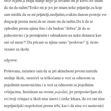
vece ocjene,a znaju manje nego ja.Stvarno mi je krivo.Ne znam
da sta da radim?Tesko mi je jos jer imam neke prijatelje,za koje
sam mislila da su mi prijatelji,medjutim,svakim danom postoju sve
drugaciji prema meni,da ne znam sta da radim.Da li da se
ophodim prema njima fino i da budem “dobra”,ili da se
jednostavno i ja promijenim i odmaknem na neku distancu kao
oni od mene?! Da pricam sa njima samo “poslovno” tj. nesto
vezano za skolu.
odgovor:
Poštovana, razumeo sam da se pri aktuelnom prvom razredu
srednje škole, susrećeš sa teškoćama u vezi sa odnosom sa
pojedinim nastavnicima i u vezi sa odnosom sa pojedinim
vršnjacima. Insistiram na ovome
pojedini
, jer pretpostavljam da
svi tvoji vršnjaci u školi nisu sinovi i ćerke lekara, da svi oni nisu
neprijateljski raspoloženi prema tebi, kao i da nisu svi nastavnici