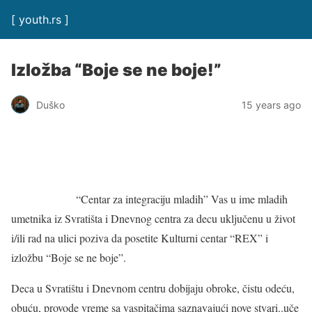
[ youth.rs ]
Izložba “Boje se ne boje!”
Duško
15 years ago
“Centar za integraciju mladih” Vas u ime mladih
umetnika iz Svratišta i Dnevnog centra za decu uključenu u život
i/ili rad na ulici poziva da posetite Kulturni centar “REX” i
izložbu “Boje se ne boje”.
Deca u Svratištu i Dnevnom centru dobijaju obroke, čistu odeću,
obuću, provode vreme sa vaspitačima saznavajući nove stvari..uče