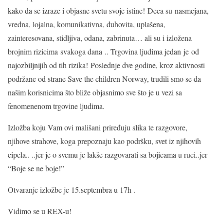
kako da se izraze i objasne svetu svoje istine! Deca su nasmejana,
vredna, lojalna, komunikativna, duhovita, uplašena,
zainteresovana, stidljiva, odana, zabrinuta… ali su i izložena
brojnim rizicima svakoga dana .. Trgovina ljudima jedan je od
najozbiljnijih od tih rizika! Poslednje dve godine, kroz aktivnosti
podržane od strane Save the children Norway, trudili smo se da
našim korisnicima što bliže objasnimo sve što je u vezi sa
fenomenenom trgovine ljudima.
Izložba koju Vam ovi mališani priređuju slika te razgovore,
njihove strahove, koga prepoznaju kao podršku, svet iz njihovih
cipela.. ..jer je o svemu je lakše razgovarati sa bojicama u ruci..jer
“Boje se ne boje!”
Otvaranje izložbe je 15.septembra u 17h .
Vidimo se u REX-u!