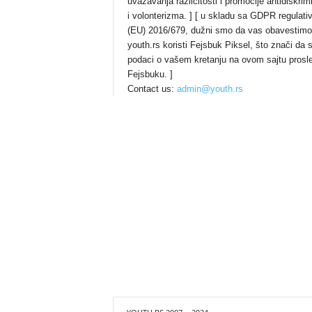
uvažavanja različitosti i promocije antidiskrim
i volonterizma. ] [ u skladu sa GDPR regulat
(EU) 2016/679, dužni smo da vas obavestimo
youth.rs koristi Fejsbuk Piksel, što znači da 
podaci o vašem kretanju na ovom sajtu prosl
Fejsbuku. ]
Contact us:
admin@youth.rs