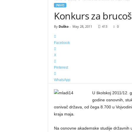
[NJUZ]
Konkurs za brucoš
By
Duško
-
May 28, 2011
413
0
Facebook
X
Pinterest
WhatsApp
U školskoj 2011/12. 
godine osnovnih, stuk
osnivač država, od čega 8.700 u Vojvodini
kraja maja.
Na osnovne akademske studije državnih uni