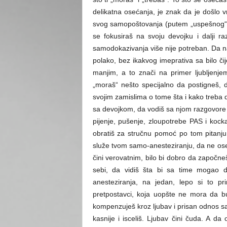
delikatna osećanja, je znak da je došlo 
svog samopoštovanja (putem „uspešnog“ s
se fokusiraš na svoju devojku i dalji r
samodokazivanja više nije potreban. Da n
polako, bez ikakvog imeprativa sa bilo či
manjim, a to znači na primer ljubljenj
„moraš“ nešto specijalno da postigneš, 
svojim zamislima o tome šta i kako treba 
sa devojkom, da vodiš sa njom razgovore 
pijenje, pušenje, zloupotrebe PAS i kock
obratiš za stručnu pomoć po tom pitanju
služe tvom samo-anesteziranju, da ne oseća
čini verovatnim, bilo bi dobro da započne
sebi, da vidiš šta bi sa time mogao 
anesteziranja, na jedan, lepo si to pr
pretpostavci, koja uopšte ne mora da b
kompenzuješ kroz ljubav i prisan odnos
kasnije i isceliš. Ljubav čini čuda. A d