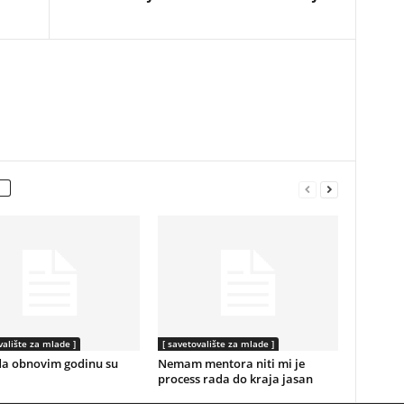
valište za mlade ]
[ savetovalište za mlade ]
da obnovim godinu su
Nemam mentora niti mi je
process rada do kraja jasan