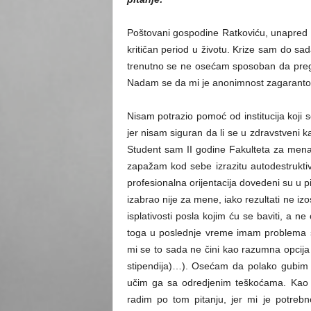
Poštovani gospodine Ratkoviću, unapred
kritičan period u životu. Krize sam do sa
trenutno se ne osećam sposoban da preg
Nadam se da mi je anonimnost zagaranto
Nisam potrazio pomoć od institucija koji s
jer nisam siguran da li se u zdravstveni k
Student sam II godine Fakulteta za men
zapažam kod sebe izrazitu autodestruktivn
profesionalna orijentacija dovedeni su u 
izabrao nije za mene, iako rezultati ne izo
isplativosti posla kojim ću se baviti, a
toga u poslednje vreme imam problema s
mi se to sada ne čini kao razumna opcij
stipendija)…). Osećam da polako gubim 
učim ga sa odredjenim teškoćama. Kao d
radim po tom pitanju, jer mi je potre