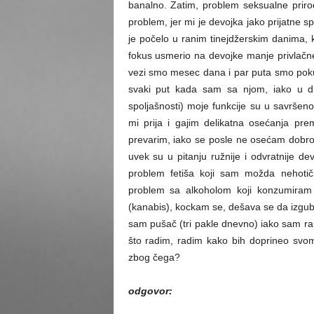
banalno. Zatim, problem seksualne priro
problem, jer mi je devojka jako prijatne s
je počelo u ranim tinejdžerskim danima,
fokus usmerio na devojke manje privlačne 
vezi smo mesec dana i par puta smo poku
svaki put kada sam sa njom, iako u dr
spoljašnosti) moje funkcije su u savrš
mi prija i gajim delikatna osećanja prem
prevarim, iako se posle ne osećam dobro 
uvek su u pitanju ružnije i odvratnije de
problem fetiša koji sam možda nehotičn
problem sa alkoholom koji konzumiram 
(kanabis), kockam se, dešava se da izgu
sam pušač (tri pakle dnevno) iako sam ran
što radim, radim kako bih doprineo svo
zbog čega?
odgovor: