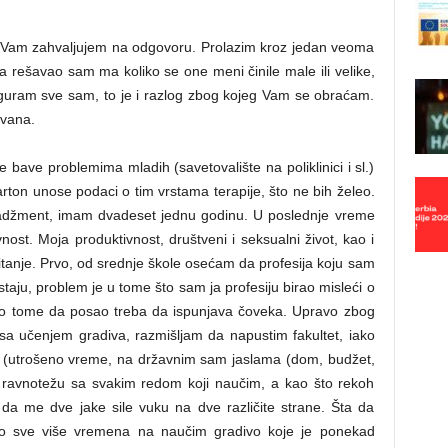
 Vam zahvaljujem na odgovoru. Prolazim kroz jedan veoma
da rešavao sam ma koliko se one meni činile male ili velike,
uram sve sam, to je i razlog zbog kojeg Vam se obraćam.
vana.
e bave problemima mladih (savetovalište na poliklinici i sl.)
arton unose podaci o tim vrstama terapije, što ne bih želeo.
adžment, imam dvadeset jednu godinu. U poslednje vreme
ost. Moja produktivnost, društveni i seksualni život, kao i
pitanje. Prvo, od srednje škole osećam da profesija koju sam
staju, problem je u tome što sam ja profesiju birao misleći o
 ne o tome da posao treba da ispunjava čoveka. Upravo zbog
a učenjem gradiva, razmišljam da napustim fakultet, iako
a (utrošeno vreme, na državnim sam jaslama (dom, budžet,
ravnotežu sa svakim redom koji naučim, a kao što rekoh
a me dve jake sile vuku na dve različite strane. Šta da
bno sve više vremena na naučim gradivo koje je ponekad