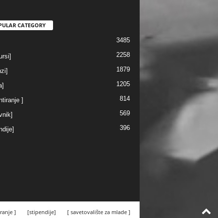
PULAR CATEGORY
3485
2258
rsi]
1879
nzi]
1205
a]
814
ntiranje ]
569
vnik]
396
ndije]
ranje ]
[stipendije]
[ savetovalište za mlade ]