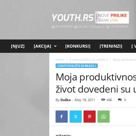
[
y
o
u
t
h
.
[NJUZ]
[AKCIJA]
[KONKURSI]
[TRENINZI]
[
r
s
Home
[ savetovalište za mlade ]
Moja produktivn
]
[ SAVETOVALIŠTE ZA MLADE ]
Moja produktivnost
život dovedeni su 
By
Duško
-
May 18, 2011
446
0
pitanje: