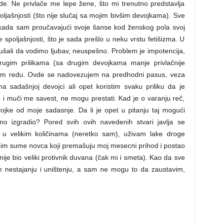
de. Ne privlače me lepe žene, što mi trenutno predstavlja
poljašnjosti (što nije slučaj sa mojim bivšim devojkama). Sve
 kada sam proučavajući svoje šanse kod ženskog pola svoj
spoljašnjosti, što je sada prešlo u neku vrstu fetišizma. U
šali da vodimo ljubav, neuspešno. Problem je impotencija,
ugim prilikama (sa drugim devojkama manje privlačnije
enom redu. Ovde se nadovezujem na predhodni pasus, veza
a sadašnjoj devojci ali opet koristim svaku priliku da je
i muči me savest, ne mogu prestati. Kad je o varanju reč,
vojke od moje sadasnje. Da li je opet u pitanju taj mogući
o izgradio? Pored svih ovih navedenih stvari javlja se
u velikim količinama (neretko sam), uživam lake droge
bim sume novca koji premašuju moj mesecni prihod i postao
ije bio veliki protivnik duvana (čak mi i smeta). Kao da sve
m nestajanju i uništenju, a sam ne mogu to da zaustavim,