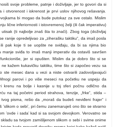
osiš svoje probleme, patnje i doživljaje, jer to govori da si
 otvorenost i iskrenost je prvi uslov njihovog rešavanja.
ojkama bi mogao da bude putokaz za sve ostalo. Mislim
u lične inferiornosti i istovremenoj želji (ili čak imperativu)
utisak (ti najbolje znaš šta to znači). Zbog toga (doživljaj
si se ranije opredeljivao za „ziherašku taktiku“, da imaš posla
ili pak koje ti se uopšte ne sviđaju, da bi sa njima bio
ka manje sviđa to imaš manji imperativ da ostaviš savršen
funkcioniše, jer si opušten. Mislim da je dobro što si se
a ne kažem kukavičku taktiku, time što si započeo vezu sa
o ste mesec dana u vezi a niste ostvarili zadovoljavajući
. Mnogi parovi i po više meseci na početku ne uspeju da
i krenu na bolje i kasnije u toj sferi počnu odlično da
 na taj početni period strahova, tenzije, „frke“, stida –
u tvog pisma, rešio da „moraš da budeš neviđeni frajer“ i
viš ’slikom o sebi’, pri čemu zanemaruješ ono što se stvarno
tom ’ovde i sada’ kad si sa svojom devojkom. Verovatno se
u skladu sa tvojom zamišljenom slikom o sebi i svime onime
aš krivim kada prevariš devojku prema kojoj kako kažeš gajiš