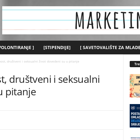
 VOLONTIRANJE ]
[STIPENDIJE]
[ SAVETOVALIŠTE ZA MLADE
ost, društveni i seksualni život dovedeni su u pitanje
Tr
, društveni i seksualni
u pitanje