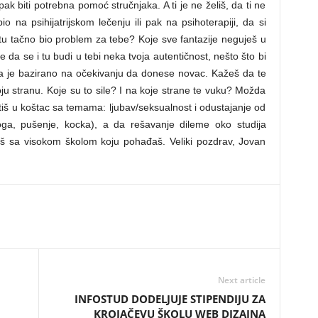
ak biti potrebna pomoć stručnjaka. A ti je ne želiš, da ti ne
o na psihijatrijskom lečenju ili pak na psihoterapiji, da si
i tu tačno bio problem za tebe? Koje sve fantazije neguješ u
a se i tu budi u tebi neka tvoja autentičnost, nešto što bi
da je bazirano na očekivanju da donese novac. Kažeš da te
ju stranu. Koje su to sile? I na koje strane te vuku? Možda
atiš u koštac sa temama: ljubav/seksualnost i odustajanje od
oga, pušenje, kocka), a da rešavanje dileme oko studija
viš sa visokom školom koju pohađaš. Veliki pozdrav, Jovan
Next article
INFOSTUD DODELJUJE STIPENDIJU ZA
KROJAČEVU ŠKOLU WEB DIZAJNA