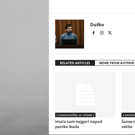
Duško
RELATED ARTICLES
MORE FROM AUTHOR
[ savetovalište za mlade ]
[ saveto
Imala sam najgori napad
Šanse 
panike ikada
velike