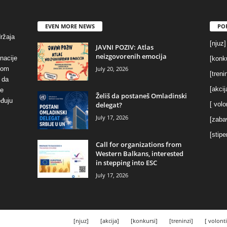
EVEN MORE NEWS
PO
držaja
[njuz]
JAVNI POZIV: Atlas
neizgovorenih emocija
inacije
[konku
July 20, 2026
vom
[treni
 da
[akcij
se
Želiš da postaneš Omladinski
eđuju
delegat?
[ volo
July 17, 2026
[zaba
[stipe
Call for organizations from
Western Balkans, interested
in stepping into ESC
July 17, 2026
[njuz]
[akcija]
[konkursi]
[treninzi]
[ volonti