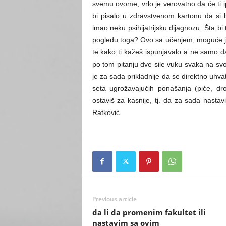
svemu ovome, vrlo je verovatno da će ti ip
bi pisalo u zdravstvenom kartonu da si bi
imao neku psihijatrijsku dijagnozu. Šta b
pogledu toga? Ovo sa učenjem, moguće je d
te kako ti kažeš ispunjavalo a ne samo 
po tom pitanju dve sile vuku svaka na svo
je za sada prikladnije da se direktno uhv
seta ugrožavajućih ponašanja (piće, dr
ostaviš za kasnije, tj. da za sada nasta
Ratković.
Previous article
da li da promenim fakultet ili
nastavim sa ovim