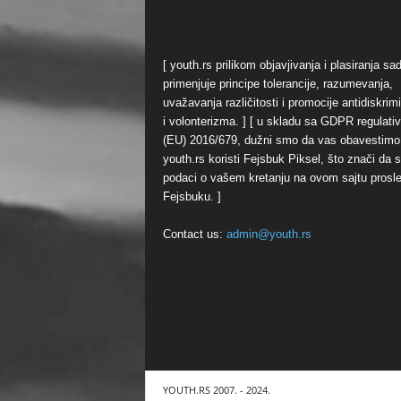
[ youth.rs prilikom objavjivanja i plasiranja sa
primenjuje principe tolerancije, razumevanja,
uvažavanja različitosti i promocije antidiskrim
i volonterizma. ] [ u skladu sa GDPR regulati
(EU) 2016/679, dužni smo da vas obavestimo
youth.rs koristi Fejsbuk Piksel, što znači da 
podaci o vašem kretanju na ovom sajtu prosl
Fejsbuku. ]
Contact us:
admin@youth.rs
YOUTH.RS 2007. - 2024.