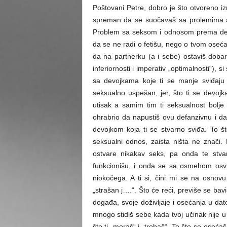
Poštovani Petre, dobro je što otvoreno izn
spreman da se suočavaš sa prolemima a i
Problem sa seksom i odnosom prema dev
da se ne radi o fetišu, nego o tvom osećanj
da na partnerku (a i sebe) ostaviš dobar 
inferiornosti i imperativ „optimalnosti“), 
sa devojkama koje ti se manje sviđaju 
seksualno uspešan, jer, što ti se devoj
utisak a samim tim ti seksualnost bolje 
ohrabrio da napustiš ovu defanzivnu i d
devojkom koja ti se stvarno sviđa. To št
seksualni odnos, zaista ništa ne znači
ostvare nikakav seks, pa onda te stvar
funkcionišu, i onda se sa osmehom osvrću
niokočega. A ti si, čini mi se na osnov
„strašan j….“. Što će reći, previše se ba
događa, svoje doživljaje i osećanja u da
mnogo stidiš sebe kada tvoj učinak nije 
što ti „moraš“ i „trebaš“. To što se oseć