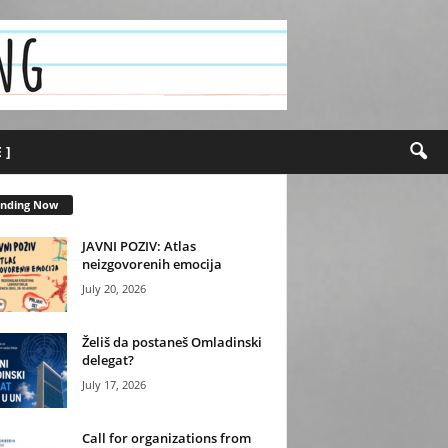
 ]
ending Now
JAVNI POZIV: Atlas
neizgovorenih emocija
July 20, 2026
Želiš da postaneš Omladinski
delegat?
July 17, 2026
Call for organizations from