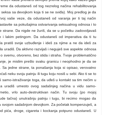
vreme da odustaneš od tog nezrelog načina rehabilitovanja
eksa sa devojkom koja ti se ne sviđa). Moj predlog je da
azvoj vaše veze, da odustaneš od varanja jer ti taj način
astavite sa pokušajima ostvarivanja seksualnog odnosa i to
je strane. Da nigde ne žuriš, da se u početku zadovoljavaš
em i lakim petingom. Da odustaneš od imperativa da ti tu
da pratiš svoje uzbuđenje i ideš za njime a ne da ideš za
da uradiš. Da aktivno razvijaš i neguješ sve aspekte odnosa
o svemu, otvoreno, bez stida i straha. Tvoje problematično
anje, je mislim prešlo svaku granicu i neophodno je da se
. Sa jedne strane, ta ponašanja koja si opisao, verovatno
š neku svoju patnju ili tugu koju nosiš u sebi. Ako ti se to
š samo-istraživanje toga, da uđeš u kontakt sa tim nečim u
da uradiš umesto ovog sadašnjeg načina u vidu samo-
imetio, vrlo auto-destruktivan način. Tu svoju (po mojoj
ude tačna) unutrašnju patnju i tugu, bi recimo mogao da
 sa svojom sadašnjom devojkom. Za početak kompenzuješ, a
a od pića, droge, cigareta i kockanja potpuno odustaneš. U