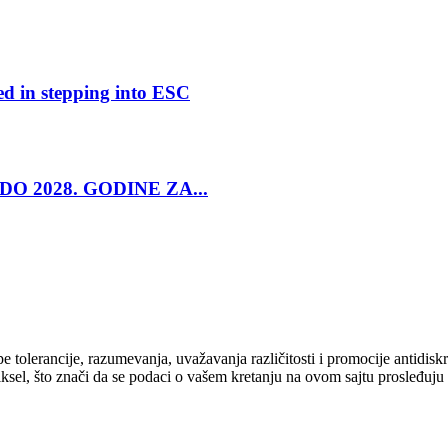
ed in stepping into ESC
O 2028. GODINE ZA...
cipe tolerancije, razumevanja, uvažavanja različitosti i promocije antid
ksel, što znači da se podaci o vašem kretanju na ovom sajtu prosleđuju