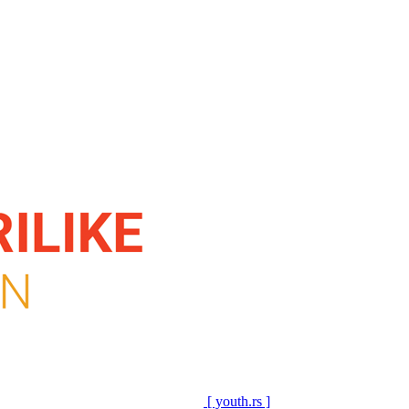
[ youth.rs ]