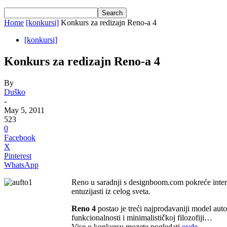
Home
[konkursi]
Konkurs za redizajn Reno-a 4
[konkursi]
Konkurs za redizajn Reno-a 4
By
Duško
-
May 5, 2011
523
0
Facebook
X
Pinterest
WhatsApp
Reno u saradnji s designboom.com pokreće intern
entuzijasti iz celog sveta.
Reno 4
postao je treći najprodavaniji model auto
funkcionalnosti i minimalističkoj filozofiji…
Vise o konkursu mozete pogledati
ovde.