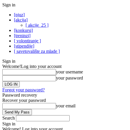
Sign in
[njuz]
[akcija]
[ akcije_25 ]
[konkursi]
[treninzi]
[ volontiranje ]
[stipendije]
[ savetovalište za mlade ]
Sign in
Welcome!
Log into your account
your username
your password
Forgot your password?
Password recovery
Recover your password
your email
Search
Sign in
Welcome! Log into your account