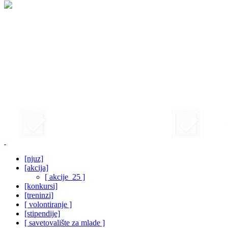
[njuz]
[akcija]
[ akcije_25 ]
[konkursi]
[treninzi]
[ volontiranje ]
[stipendije]
[ savetovalište za mlade ]