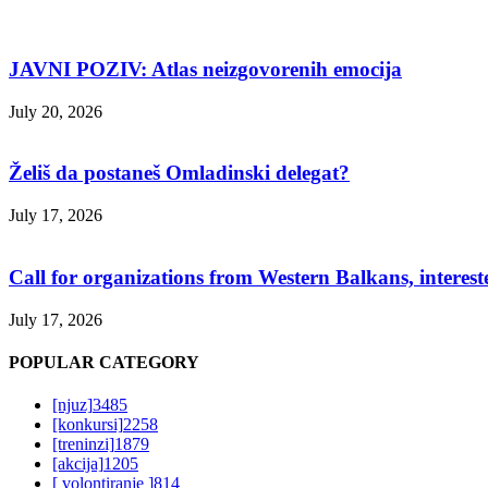
JAVNI POZIV: Atlas neizgovorenih emocija
July 20, 2026
Želiš da postaneš Omladinski delegat?
July 17, 2026
Call for organizations from Western Balkans, interest
July 17, 2026
POPULAR CATEGORY
[njuz]
3485
[konkursi]
2258
[treninzi]
1879
[akcija]
1205
[ volontiranje ]
814