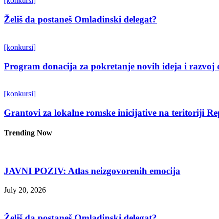
[konkursi]
Želiš da postaneš Omladinski delegat?
[konkursi]
Program donacija za pokretanje novih ideja i razvoj 
[konkursi]
Grantovi za lokalne romske inicijative na teritoriji R
Trending Now
JAVNI POZIV: Atlas neizgovorenih emocija
July 20, 2026
Želiš da postaneš Omladinski delegat?