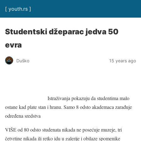
[ youth.rs ]
Studentski džeparac jedva 50
evra
Duško
15 years ago
Istraživanja pokazuju da studentima malo
ostane kad plate stan i hranu. Samo 8 odsto akademaca zarađuje
određena sredstva
VIŠE od 80 odsto studenata nikada ne posećuje muzeje, tri
četvrtine nikada ili retko idu u galerije i obilaze spomenike