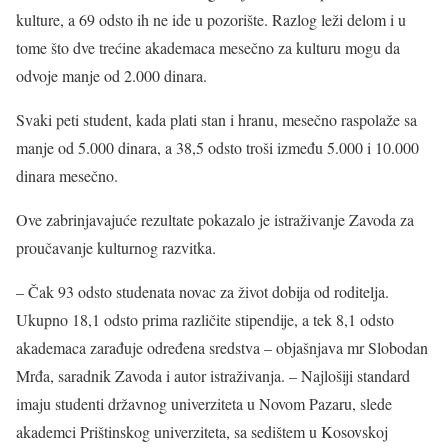
kulture, a 69 odsto ih ne ide u pozorište. Razlog leži delom i u
tome što dve trećine akademaca mesečno za kulturu mogu da
odvoje manje od 2.000 dinara.
Svaki peti student, kada plati stan i hranu, mesečno raspolaže sa
manje od 5.000 dinara, a 38,5 odsto troši između 5.000 i 10.000
dinara mesečno.
Ove zabrinjavajuće rezultate pokazalo je istraživanje Zavoda za
proučavanje kulturnog razvitka.
– Čak 93 odsto studenata novac za život dobija od roditelja.
Ukupno 18,1 odsto prima različite stipendije, a tek 8,1 odsto
akademaca zarađuje određena sredstva – objašnjava mr Slobodan
Mrđa, saradnik Zavoda i autor istraživanja. – Najlošiji standard
imaju studenti državnog univerziteta u Novom Pazaru, slede
akademci Prištinskog univerziteta, sa sedištem u Kosovskoj